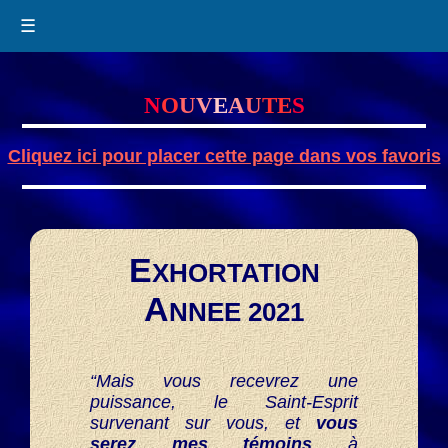
☰
N
O
U
V
E
A
U
TE
S
Cliquez ici pour placer cette page dans vos favoris
E
XHORTATION
A
NNEE 2021
“Mais vous recevrez une
puissance, le Saint-Esprit
survenant sur vous, et
vous
serez mes témoins
à