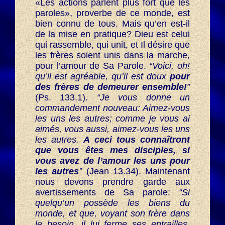
«Les actions parlent plus fort que les
paroles», proverbe de ce monde, est
bien connu de tous. Mais qu’en est-il
de la mise en pratique? Dieu est celui
qui rassemble, qui unit, et Il désire que
les frères soient unis dans la marche,
pour l’amour de Sa Parole.
“Voici, oh!
qu’il est agréable, qu’il est doux
pour
des frères de demeurer ensemble!
”
(Ps. 133.1).
“Je vous donne un
commandement nouveau: Aimez-vous
les uns les autres; comme je vous ai
aimés, vous aussi, aimez-vous les uns
les autres.
A ceci tous connaîtront
que vous êtes mes disciples, si
vous avez de l’amour les uns pour
les autres
”
(Jean 13.34). Maintenant
nous devons prendre garde aux
avertissements de Sa parole:
“Si
quelqu’un possède les biens du
monde, et que, voyant son frère dans
le besoin, il lui ferme ses entrailles,