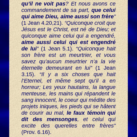
qu’il ne voit pas
? Et nous avons ce
commandement de sa part,
que celui
qui aime Dieu, aime aussi son frère
”
(1 Jean 4.20,21).
“Quiconque croit que
Jésus est le Christ, est né de Dieu; et
quiconque aime celui qui a engendré,
aime aussi celui qui est engendré
de lui
”
(1 Jean 5.1).
“Quiconque hait
son frère est un meurtrier, et vous
savez qu’aucun meurtrier n’a la vie
éternelle demeurant en lui”
(1 Jean
3.15).
“Il y a six choses que hait
l’Eternel, et même sept qu’il a en
horreur; Les yeux hautains, la langue
menteuse, les mains qui répandent le
sang innocent, le coeur qui médite des
projets iniques, les pieds qui se hâtent
de courir au mal,
le faux témoin qui
dit des mensonges
, et celui qui
excite des querelles entre frères”
(Prov. 6.16).