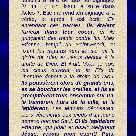
témoins à faire de faux témoignages
(v. 11-15). En lisant la suite dans
Actes 7, Etienne rend témoignage à la
vérité, et après il est écrit:
“En
entendant ces paroles,
ils étaient
furieux dans leur coeur
, et ils
grinçaient des dents contre lui. Mais
Etienne, rempli du Saint-Esprit, et
fixant les regards vers le ciel, vit la
gloire de Dieu et Jésus debout à la
droite de Dieu. Et il dit: Voici, je vois
les cieux ouverts, et le Fils de
l’homme debout à la droite de Dieu.
Ils poussèrent alors de grands cris,
en se bouchant les oreilles, et ils se
précipitèrent tous ensemble sur lui,
le traînèrent hors de la ville, et le
lapidèrent.
Les témoins déposèrent
leurs vêtements aux pieds d’un jeune
homme nommé Saul.
Et ils lapidaient
Etienne
, qui priait et disait:
Seigneur
Jésus, reçois mon esprit! Puis,