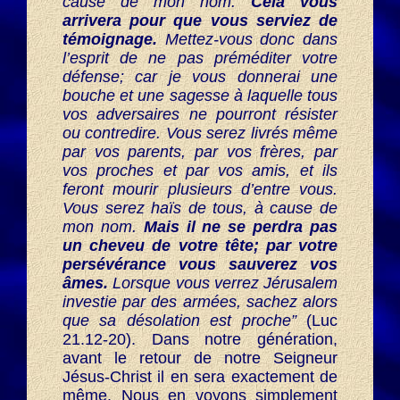
cause de mon nom.
Cela vous
arrivera pour que vous serviez de
témoignage.
Mettez-vous donc dans
l’esprit de ne pas préméditer votre
défense; car je vous donnerai une
bouche et une sagesse à laquelle tous
vos adversaires ne pourront résister
ou contredire. Vous serez livrés même
par vos parents, par vos frères, par
vos proches et par vos amis, et ils
feront mourir plusieurs d’entre vous.
Vous serez haïs de tous, à cause de
mon nom.
Mais il ne se perdra pas
un cheveu de votre tête; par votre
persévérance vous sauverez vos
âmes.
Lorsque vous verrez Jérusalem
investie par des armées, sachez alors
que sa désolation est proche”
(Luc
21.12-20). Dans notre génération,
avant le retour de notre Seigneur
Jésus-Christ il en sera exactement de
même. Nous en voyons simplement