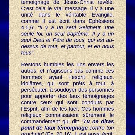
témoignage de Jésus-Christ révélé.
C’est cela le vrai message. Il y a une
unité dans le véritable Evangile,
comme il est écrit dans Ephésiens
4.5,6:
“Il y a un seul Seigneur, une
seule foi, un seul baptême. Il y a un
seul Dieu et Père de tous, qui est au-
dessus de tout, et partout, et en nous
tous”
.
Restons humbles les uns envers les
autres, et n’agissons pas comme ces
hommes ayant l’esprit religieux,
idolâtres, qui sont prêts à tout, à
persécuter, à soudoyer des personnes
pour apporter des faux témoignages
contre ceux qui sont conduits par
l’Esprit, afin de les tuer. Ces hommes
religieux connaissaient sûrement le
commandement qui dit:
“
Tu ne diras
point de faux témoignage
contre ton
prochain”
(Ex. 20.16). Il est aussi écrit: