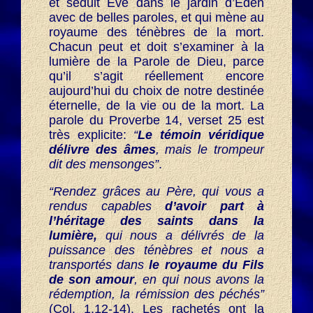
et séduit Eve dans le jardin d’Eden
avec de belles paroles, et qui mène au
royaume des ténèbres de la mort.
Chacun peut et doit s’examiner à la
lumière de la Parole de Dieu, parce
qu’il s’agit réellement encore
aujourd’hui du choix de notre destinée
éternelle, de la vie ou de la mort. La
parole du Proverbe 14, verset 25 est
très explicite:
“
Le témoin véridique
délivre des âmes
, mais le trompeur
dit des mensonges”
.
“Rendez grâces au Père, qui vous a
rendus capables
d’avoir part à
l’héritage des saints dans la
lumière,
qui nous a délivrés de la
puissance des ténèbres et nous a
transportés dans
le royaume du Fils
de son amour
, en qui nous avons la
rédemption, la rémission des péchés”
(Col. 1.12-14). Les rachetés ont la