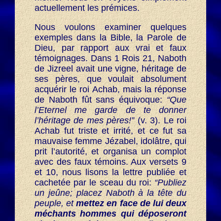
actuellement les prémices.
Nous voulons examiner quelques
exemples dans la Bible, la Parole de
Dieu, par rapport aux vrai et faux
témoignages. Dans 1 Rois 21, Naboth
de Jizreel avait une vigne, héritage de
ses pères, que voulait absolument
acquérir le roi Achab, mais la réponse
de Naboth fût sans équivoque:
“Que
l’Eternel me garde de te donner
l’héritage de mes pères!”
(v. 3). Le roi
Achab fut triste et irrité, et ce fut sa
mauvaise femme Jézabel, idolâtre, qui
prit l’autorité, et organisa un complot
avec des faux témoins. Aux versets 9
et 10, nous lisons la lettre publiée et
cachetée par le sceau du roi:
“Publiez
un jeûne; placez Naboth à la tête du
peuple, et
mettez en face de lui deux
méchants hommes qui déposeront