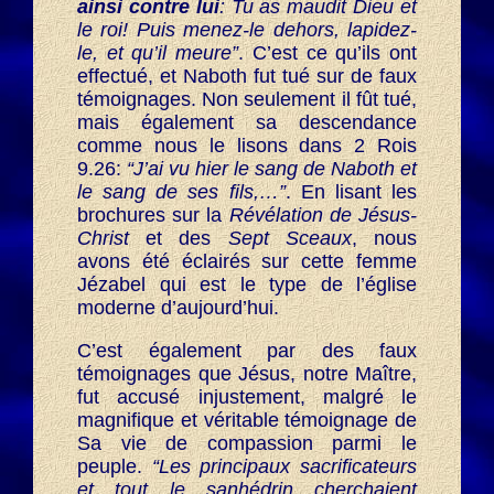
ainsi contre lui
: Tu as maudit Dieu et
le roi! Puis menez-le dehors, lapidez-
le, et qu’il meure”
. C’est ce qu’ils ont
effectué, et Naboth fut tué sur de faux
témoignages. Non seulement il fût tué,
mais également sa descendance
comme nous le lisons dans 2 Rois
9.26:
“J’ai vu hier le sang de Naboth et
le sang de ses fils,…”
. En lisant les
brochures sur la
Révélation de Jésus-
Christ
et des
Sept Sceaux
, nous
avons été éclairés sur cette femme
Jézabel qui est le type de l’église
moderne d’aujourd’hui.
C’est également par des faux
témoignages que Jésus, notre Maître,
fut accusé injustement, malgré le
magnifique et véritable témoignage de
Sa vie de compassion parmi le
peuple.
“Les principaux sacrificateurs
et tout le sanhédrin cherchaient