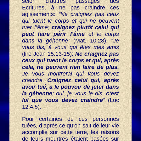
selon d’autres passages des
Ecritures, à ne pas craindre ces
agissements:
“Ne craignez pas ceux
qui tuent le corps et qui ne peuvent
tuer l’âme;
craignez plutôt celui qui
peut faire périr l’âme
et le corps
dans la géhenne”
(Mat. 10.28).
“Je
vous dis, à vous qui êtes mes amis
(lire Jean 15.13-15):
Ne craignez pas
ceux qui tuent le corps et qui, après
cela, ne peuvent rien faire de plus.
Je vous montrerai qui vous devez
craindre.
Craignez celui qui, après
avoir tué, a le pouvoir de jeter dans
la géhenne
; oui, je vous le dis,
c’est
lui que vous devez craindre
”
(Luc
12.4,5).
Pour certaines de ces personnes
tuées, d’après ce qu’on sait de leur vie
accomplie sur cette terre, les raisons
de leurs meurtres étaient basées sur