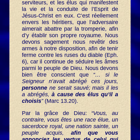
serviteurs, et les élus qui manifestent
la vie et la conduite de l’Esprit de
Jésus-Christ en eux. C’est réellement
envers les héritiers, que l’adversaire
aimerait abattre par la tromperie, afin
d’y établir son propre royaume. Nous
devons sagement nous revêtir des
armes à notre disposition, afin de tenir
ferme contre les ruses du diable (Eph.
6), car il continue de séduire les âmes
parmi le peuple de Dieu. Nous devons
bien être conscient que
“… si le
Seigneur n’avait abrégé ces jours,
personne
ne serait sauvé; mais il les
a abrégés,
à cause des élus qu’il a
choisis
”
(Marc 13.20).
Par la grâce de Dieu:
“Vous, au
contraire, vous êtes une race élue, un
sacerdoce royal, une nation sainte, un
peuple acquis,
afin que vous
annonciez les vertus de celui qui