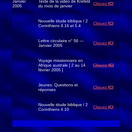
Janvier
Texte de la vidéo de Krefeld
Cliquez
ICI
2005
du mois de janvier
Nouvelle étude biblique / 2
Cliquez
ICI
Corinthiens 4.16 et 5.4
Lettre circulaire n° 56 —
Cliquez
ICI
Janvier 2005
Voyage missionnaire en
Afrique australe [ 2 au 14
Cliquez-
ICI
février 2005 ]
Jeunes: Questions et
Cliquez
ICI
réponses
Nouvelle étude biblique / 2
Cliquez
ICI
Corinthiens 4.10