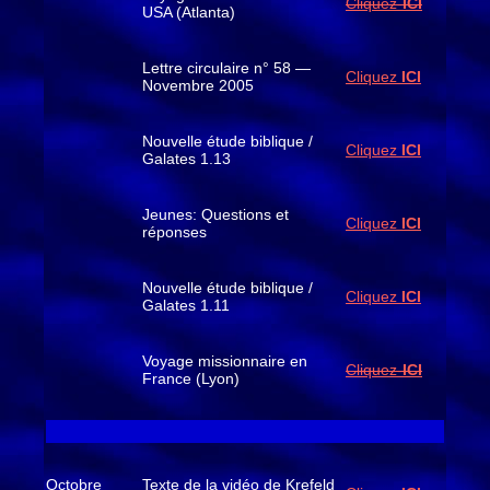
Cliquez-
ICI
USA (Atlanta)
Lettre circulaire n° 58 —
Cliquez
ICI
Novembre 2005
Nouvelle étude biblique /
Cliquez
ICI
Galates 1.13
Jeunes: Questions et
Cliquez
ICI
réponses
Nouvelle étude biblique /
Cliquez
ICI
Galates 1.11
Voyage missionnaire en
Cliquez-
ICI
France (Lyon)
Octobre
Texte de la vidéo de Krefeld