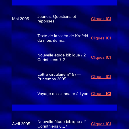
Jeunes: Questions et
Mai 2005
Cliquez
ICI
réponses
Texte de la vidéo de Krefeld
Cliquez
ICI
du mois de mai
Nouvelle étude biblique / 2
Cliquez
ICI
Corinthiens 7.2
Lettre circulaire n° 57—
Cliquez
ICI
Printemps 2005
Voyage missionnaire à Lyon
Cliquez-
ICI
Nouvelle étude biblique / 2
Avril 2005
Cliquez
ICI
Corinthiens 6.17