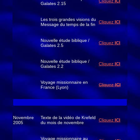
Cliquez
ICI
Galates 2.15
Les trois grandes visions du
Cliquez
ICI
Message du temps de la fin
Nouvelle étude biblique /
Cliquez
ICI
Galates 2.5
Nouvelle étude biblique /
Cliquez
ICI
Galates 2.2
Voyage missionnaire en
Cliquez-
ICI
France (Lyon)
Novembre
Texte de la vidéo de Krefeld
Cliquez
ICI
2005
du mois de novembre
Voyage missionnaire au