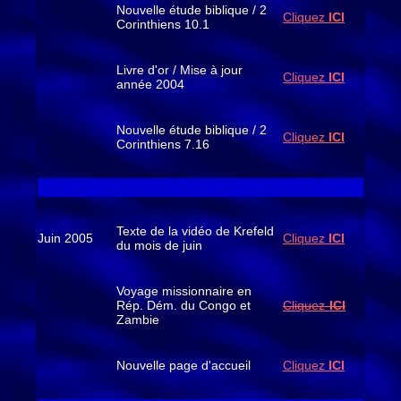
Nouvelle étude biblique / 2
Cliquez
ICI
Corinthiens 10.1
Livre d'or / Mise à jour
Cliquez
ICI
année 2004
Nouvelle étude biblique / 2
Cliquez
ICI
Corinthiens 7.16
Texte de la vidéo de Krefeld
Juin 2005
Cliquez
ICI
du mois de juin
Voyage missionnaire en
Rép. Dém. du Congo et
Cliquez-
ICI
Zambie
Nouvelle page d'accueil
Cliquez
ICI