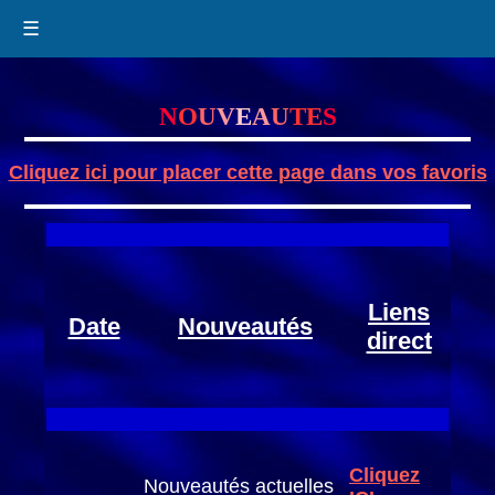
☰
N
O
U
V
E
A
U
TE
S
Cliquez ici pour placer cette page dans vos favoris
Liens
Date
Nouveautés
direct
Cliquez
Nouveautés actuelles