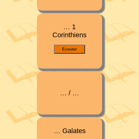
… 1
Corinthiens
… / …
… Galates