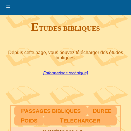
☰
E
TUDES BIBLIQUES
Depuis cette page, vous pouvez télécharger des études
bibliques.
[Informations technique]
P
D
ASSAGES BIBLIQUES
UREE
P
T
OIDS
ELECHARGER