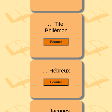
… Tite,
Philémon
… Hébreux
… Jacques