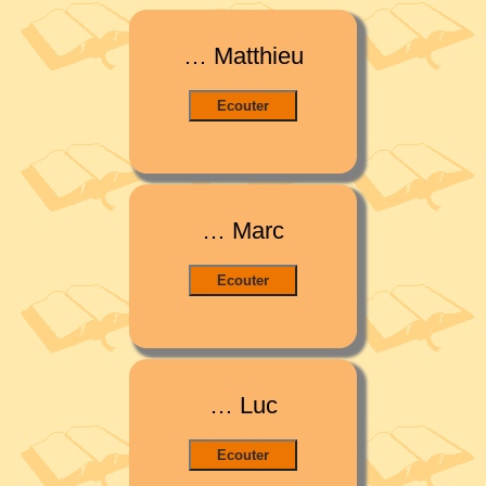
… Matthieu
… Marc
… Luc