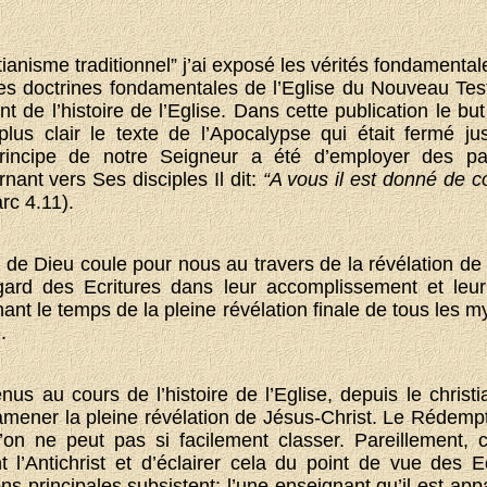
stianisme traditionnel” j’ai exposé les vérités fondamental
 les doctrines fondamentales de l’Eglise du Nouveau Test
 de l’histoire de l’Eglise. Dans cette publication le bu
plus clair le texte de l’Apocalypse qui était fermé ju
incipe de notre Seigneur a été d’employer des par
nant vers Ses disciples Il dit:
“A vous il est donné de c
rc 4.11).
 de Dieu coule pour nous au travers de la révélation de l
ard des Ecritures dans leur accomplissement et leur 
ant le temps de la pleine révélation finale de tous les m
.
nus au cours de l’histoire de l’Eglise, depuis le christi
amener la pleine révélation de Jésus-Christ. Le Rédemp
on ne peut pas si facilement classer. Pareillement, c
t l’Antichrist et d’éclairer cela du point de vue des E
ns principales subsistent: l’une enseignant qu’il est ap