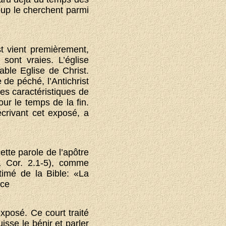
oup le cherchent parmi
ist vient premièrement,
sont vraies. L’église
able Eglise de Christ.
de péché, l’Antichrist
es caractéristiques de
our le temps de la fin.
crivant cet exposé, a
tte parole de l’apôtre
 Cor. 2.1-5), comme
timé de la Bible: «
La
ice
exposé. Ce court traité
sse le bénir et parler