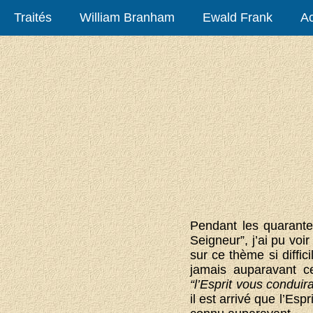
Traités
William Branham
Ewald Frank
Ac
Pendant les quarante
Seigneur”, j’ai pu voi
sur ce thème si diffic
jamais auparavant ce
“l’Esprit vous conduir
il est arrivé que l’Es