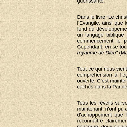
guérissante.
Dans le livre “Le chri
l’Evangile, ainsi que
fond du développement
un langage biblique 
commencement le pr
Cependant, en se tour
royaume de Dieu”
(Ma
Tout ce qui nous vient
compréhension à l’ég
ouverte. C’est mainten
cachés dans la Parole
Tous les réveils surve
maintenant, n’ont pu 
d’achoppement que l’
reconnaître clairemen
concerne, deux opinio