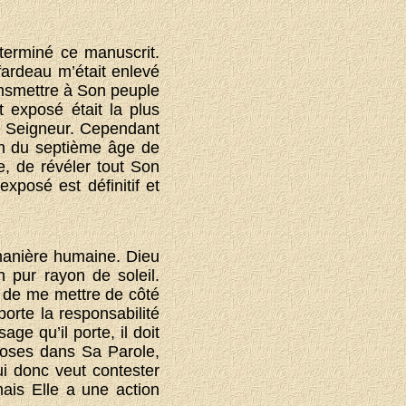
terminé ce manuscrit.
fardeau m’était enlevé
ansmettre à Son peuple
 exposé était la plus
le Seigneur. Cependant
fin du septième âge de
se, de révéler tout Son
xposé est définitif et
 manière humaine. Dieu
n pur rayon de soleil.
 de me mettre de côté
orte la responsabilité
e qu’il porte, il doit
hoses dans Sa Parole,
ui donc veut contester
mais Elle a une action