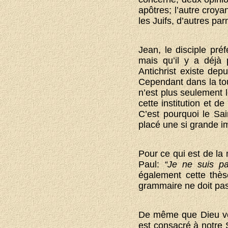
apôtres; l’autre croy
les Juifs, d’autres par
Jean, le disciple préf
mais qu’il y a déjà 
Antichrist existe dep
Cependant dans la tou
n’est plus seulement l
cette institution et d
C’est pourquoi le Sa
placé une si grande im
Pour ce qui est de la 
Paul:
“
Je ne suis pa
également cette thès
grammaire ne doit pas 
De même que Dieu veill
est consacré à notre 