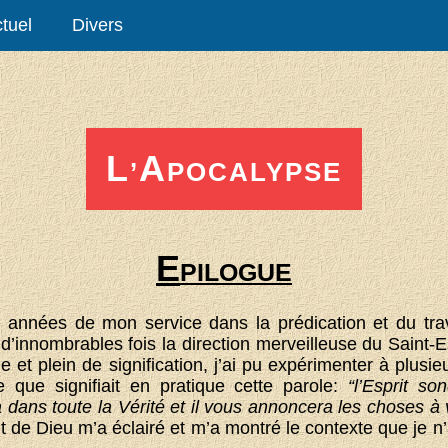
tuel
Divers
L
A
’
POCALYPSE
E
PILOGUE
 années de mon service dans la prédication et du trav
r d’innombrables fois la direction merveilleuse du Saint-E
ile et plein de signification, j’ai pu expérimenter à plus
 que signifiait en pratique cette parole:
“l’Esprit s
a dans toute la Vérité et il vous annoncera les choses à 
prit de Dieu m’a éclairé et m’a montré le contexte que je 