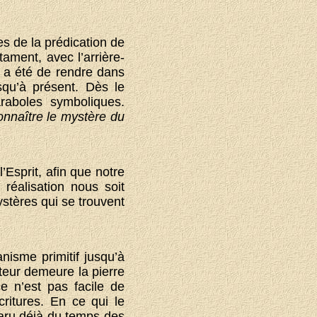
es de la prédication de
ament, avec l’arrière-
t a été de rendre dans
squ’à présent. Dès le
aboles symboliques.
onnaître le mystère du
’Esprit, afin que notre
réalisation nous soit
ystères qui se trouvent
anisme primitif jusqu’à
teur demeure la pierre
e n’est pas facile de
critures. En ce qui le
paru déjà du temps des