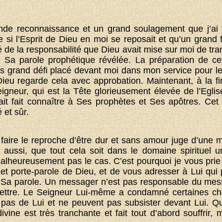
nde reconnaissance et un grand soulagement que j’ai 
si l’Esprit de Dieu en moi se reposait et qu’un grand 
 de la responsabilité que Dieu avait mise sur moi de tr
e Sa parole prophétique révélée. La préparation de cet
us grand défi placé devant moi dans mon service pour 
 Dieu regarde cela avec approbation. Maintenant, à la 
Seigneur, qui est la Tête glorieusement élevée de l’Egli
ait fait connaître à Ses prophètes et Ses apôtres. Cet e
 et sûr.
 faire le reproche d’être dur et sans amour juge d’une
i aussi, que tout cela soit dans le domaine spirituel u
alheureusement pas le cas. C’est pourquoi je vous prie
et porte-parole de Dieu, et de vous adresser à Lui qui p
 Sa parole. Un messager n’est pas responsable du messag
ettre. Le Seigneur Lui-même a condamné certaines c
 pas de Lui et ne peuvent pas subsister devant Lui. Q
vine est très tranchante et fait tout d’abord souffrir, 