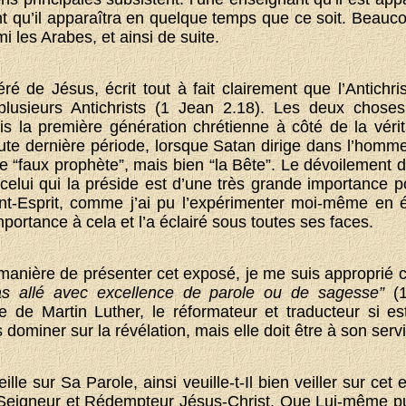
ant qu’il apparaîtra en quelque temps que ce soit. Beauc
mi les Arabes, et ainsi de suite.
éré de Jésus, écrit tout à fait clairement que l’Antichr
plusieurs Antichrists (1 Jean 2.18). Les deux choses 
uis la première génération chrétienne à côté de la vérit
te dernière période, lorsque Satan dirige dans l’homme 
e “faux prophète”, mais bien “la Bête”. Le dévoilement d
e celui qui la préside est d’une très grande importance p
int-Esprit, comme j’ai pu l’expérimenter moi-même en é
portance à cela et l’a éclairé sous toutes ses faces.
manière de présenter cet exposé, je me suis approprié ce
s allé avec excellence de parole ou de sagesse”
(1
e de Martin Luther, le réformateur et traducteur si es
dominer sur la révélation, mais elle doit être à son serv
e sur Sa Parole, ainsi veuille-t-Il bien veiller sur cet 
Seigneur et Rédempteur Jésus-Christ. Que Lui-même pui