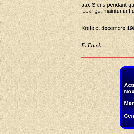
aux Siens pendant qu’i
louange, maintenant e
Krefeld, décembre 19
E. Frank
Act
Nou
Mer
Cen