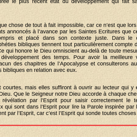
brée le plus récent état du développement qui fait 
lque chose de tout à fait impossible, car ce n’est que lor
ts annoncés à l’avance par les Saintes Ecritures que 
ompris et placé dans son contexte juste. Dans le
phéties bibliques tiennent tout particulièrement compte 
e qui honore le Dieu omniscient au-delà de toute mesure e
e développement des temps. Pour avoir la meilleure
acun des chapitres de l’Apocalypse et consulterons au
 bibliques en relation avec eux.
 courtes, mais elles suffiront à ouvrir au lecteur qui y
 Dieu. Que le Seigneur notre Dieu accorde à chaque cher
révélation par l’Esprit pour saisir correctement le t
qui sont dans l’Esprit pour lire la Parole inspirée par l
t par l’Esprit, car c’est l’Esprit qui sonde toutes choses