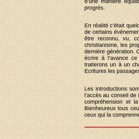
d’une manière équili
progrès.
En réalité c’était que
de certains événemen
être reconnu, vu, c
christianisme, les pro
dernière génération. C
écrire à l’avance c
traiterons un à un ch
Ecritures les passages
Les introductions sont
l’accès au conseil de
compréhension et la 
Bienheureux tous ceux 
ceux qui la comprennen