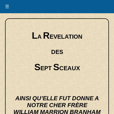
☰
L
R
A
EVELATION
DES
S
S
EPT
CEAUX
AINSI QU’ELLE FUT DONNE A
NOTRE CHER FRÈRE
WILLIAM MARRION BRANHAM