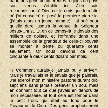
parti, des gens de différentes régions du pays
sont venus s’établir ici. J’en suis
reconnaissant à Dieu car je crois que le matin
où j’ai consacré et posé la première pierre ici
(j’étais alors un jeune homme), j’ai prié pour
qu’elle dure jusqu’à la venue du Seigneur
Jésus-Christ. Et en ce temps-là je devais des
milliers de dollars, et l’offrande dans une
assemblée de la grandeur de celle-ci pouvait
se monter à trente ou quarante cents
seulement. Or nous devions de cent
cinquante à deux cents dollars par mois.
Comment aurais-je jamais pu y arriver?
47
Mais je travaillais et je savais que je paierais.
J’ai exercé mon ministère pastoral durant dix-
sept ans sans jamais prélever un sou, mais
en donnant tout ce que j’avais en dehors de
mon nécessaire, et tout cela est tombé dans
le petit tronc qui était au fond pour le
Royaume de Dieu. Des gens prophétisèrent