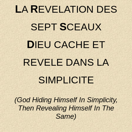
L
R
A
EVELATION DES
S
SEPT
CEAUX
D
IEU CACHE ET
REVELE DANS LA
SIMPLICITE
(God Hiding Himself In Simplicity,
Then Revealing Himself In The
Same)