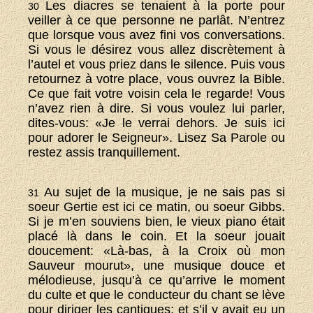
Les diacres se tenaient à la porte pour
30
veiller à ce que personne ne parlât. N’entrez
que lorsque vous avez fini vos conversations.
Si vous le désirez vous allez discrètement à
l’autel et vous priez dans le silence. Puis vous
retournez à votre place, vous ouvrez la Bible.
Ce que fait votre voisin cela le regarde! Vous
n’avez rien à dire. Si vous voulez lui parler,
dites-vous: «Je le verrai dehors. Je suis ici
pour adorer le Seigneur». Lisez Sa Parole ou
restez assis tranquillement.
Au sujet de la musique, je ne sais pas si
31
soeur Gertie est ici ce matin, ou soeur Gibbs.
Si je m’en souviens bien, le vieux piano était
placé là dans le coin. Et la soeur jouait
doucement: «Là-bas, à la Croix où mon
Sauveur mourut», une musique douce et
mélodieuse, jusqu’à ce qu’arrive le moment
du culte et que le conducteur du chant se lève
pour diriger les cantiques; et s’il y avait eu un