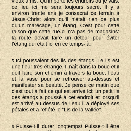
vieux amis. Qu’importe les endroits où je vais,
ce lieu ici me sera toujours sacré. Il y a
environ trente ans je consacrai ce terrain à
Jésus-Christ alors qu’il n’était rien de plus
qu’un marécage, un étang. C’est pour cette
raison que cette rue-ci n’a pas de magasins:
la route devait faire un détour pour éviter
l’étang qui était ici en ce temps-là.
Ici poussaient des lis des étangs. Le lis est
5
une fleur très étrange. Il naît dans la boue et il
doit faire son chemin à travers la boue, l’eau
et la vase pour se retrouver au-dessus et
manifester sa beauté. Je pense ce matin que
c’est tout à fait ce qui est arrivé ici; un petit lis
des étangs a poussé à cet endroit et lorsqu’il
est arrivé au-dessus de l’eau il a déployé ses
pétales et a reflété le “Lis de la Vallée”.
Puisse-t-il durer longtemps! Puisse-t-il être
6