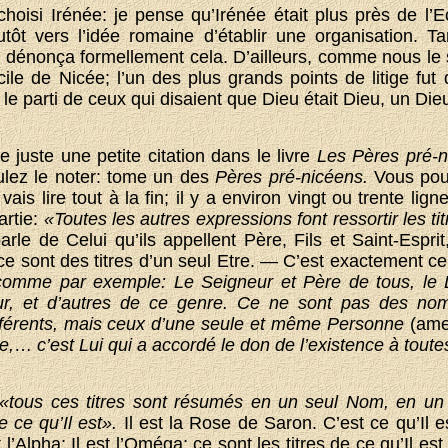
choisi Irénée: je pense qu’Irénée était plus près de l’E
lutôt vers l’idée romaine d’établir une organisation. Ta
 dénonça formellement cela. D’ailleurs, comme nous le 
le de Nicée; l’un des plus grands points de litige fut d
t le parti de ceux qui disaient que Dieu était Dieu, un Die
e juste une petite citation dans le livre
Les Pères pré-
ulez le noter: tome un des
Pères pré-nicéens.
Vous pourr
ais lire tout à la fin; il y a environ vingt ou trente lign
artie:
«Toutes les autres expressions font ressortir les t
arle de Celui qu’ils appellent Père, Fils et Saint-Esprit,
 ce sont des titres d’un seul Etre. — C’est exactement 
comme par exemple:
Le Seigneur et Père de tous, le 
ur, et d’autres de ce genre. Ce ne sont pas des nom
ifférents, mais ceux d’une seule et même Personne
(am
e,
…
c’est Lui qui a accordé le don de l’existence à tout
«tous ces titres sont résumés en un seul Nom, en un 
e ce qu’Il est».
Il est la Rose de Saron. C’est ce qu’Il est
t l’Alpha; Il est l’Oméga; ce sont les titres de ce qu’Il est. 