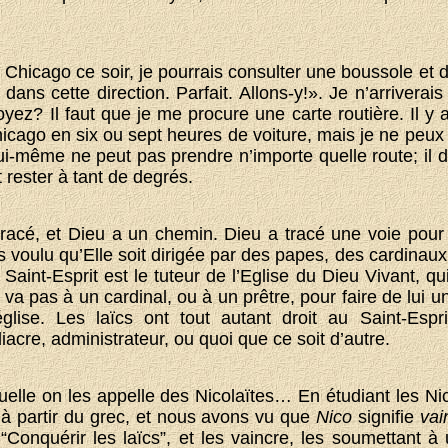
 à Chicago ce soir, je pourrais consulter une boussole et
ans cette direction. Parfait. Allons-y!». Je n’arriverai
oyez? Il faut que je me procure une carte routière. Il y
hicago en six ou sept heures de voiture, mais je ne peux
lui-même ne peut pas prendre n’importe quelle route; il doi
oit rester à tant de degrés.
acé, et Dieu a un chemin. Dieu a tracé une voie pour
is voulu qu’Elle soit dirigée par des papes, des cardina
aint-Esprit est le tuteur de l’Eglise du Dieu Vivant, qui 
e va pas à un cardinal, ou à un prêtre, pour faire de lui
glise. Les laïcs ont tout autant droit au Saint-Espr
iacre, administrateur, ou quoi que ce soit d’autre.
elle on les appelle des Nicolaïtes… En étudiant les Nico
à partir du grec, et nous avons vu que
Nico
signifie
vai
s! “Conquérir les laïcs”, et les vaincre, les soumettan