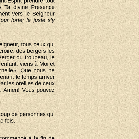
nt-Esprit prendre tout
s Ta divine Présence
ment vers le Seigneur
ur forte; le juste s’y
eigneur, tous ceux qui
roire; des bergers les
Berger du troupeau, le
enfant, viens à Moi et
ernelle». Que nous ne
tenant le temps arriver
ar les oreilles de ceux
s. Amen! Vous pouvez
ucoup de personnes qui
e fois.
 commencé à la fin de