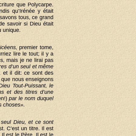
criture que Polycarpe.
ndis qu’Irénée y était
savons tous, ce grand
e savoir si Dieu était
u unique.
nicéens,
premier tome,
iez lire le tout; il y a
es, mais je ne lirai pas
itres d’un seul et même
 et il dit: ce sont des
ce que nous enseignons
Dieu Tout-Puissant, le
s et des titres d’une
en!)
par le nom duquel
es choses».
seul Dieu, et ce sont
. C’est un titre. Il est
Il est le Père, Il est le