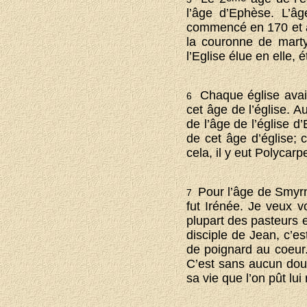
l’âge d’Ephèse. L’â
commencé en 170 et a d
la couronne de martyr
l’Eglise élue en elle,
Chaque église avait
6
cet âge de l’église. A
de l’âge de l’église d’
de cet âge d’église; c
cela, il y eut Polycarp
Pour l’âge de Smyrne
7
fut Irénée. Je veux v
plupart des pasteurs e
disciple de Jean, c’es
de poignard au coeur
C’est sans aucun doute
sa vie que l’on pût lui