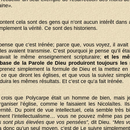
ine».
ntent cela sont des gens qui n’ont aucun intérêt dans
implement la vérité. Ce sont des historiens.
pense que c’est Irénée; parce que, vous voyez, il avait
les avaient transmise. C’est pourquoi je pense qu’il étai
 avait le même enseignement scripturaire;
et les m
a base de la Parole de Dieu produiront toujours les
prenez simplement la formule de Dieu et la mettez en ap
ce que diront les églises, et que vous la suiviez simpl
duira les mêmes résultats. Et c’est ce qu’a fait Irénée.
crois que Polycarpe était un homme de bien, mais je c
aniser l’église, comme le faisaient les Nicolaïtes. Ils 
rnité. Du point de vue intellectuel, cela semble très 
lement l’intellectualisme… vous ne pouvez même pas 
 sont plus élevées que vos pensées”,
dit Dieu.
“Mes vo
 a donc qu’un seul moyen, c’est de Le suivre simplement 