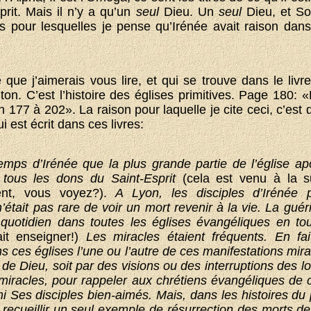
sprit. Mais il n’y a qu’un
seul
Dieu. Un
seul
Dieu, et S
ns pour lesquelles je pense qu’Irénée avait raison dans
ue j’aimerais vous lire, et qui se trouve dans le livr
on. C’est l’histoire des églises primitives. Page 180: «
n 177 à 202». La raison pour laquelle je cite ceci, c’est q
 est écrit dans ces livres:
emps d’Irénée que la plus grande partie de l’église ap
 tous les dons du Saint-Esprit
(cela est venu à la s
ent, vous voyez?).
A Lyon, les disciples d’Irénée p
n’était pas rare de voir un mort revenir à la vie. La guér
uotidien dans toutes les églises évangéliques en to
ait enseigner!)
Les miracles étaient fréquents. En fait
s ces églises l’une ou l’autre de ces manifestations mir
de Dieu, soit par des visions ou des interruptions des lo
miracles, pour rappeler aux chrétiens évangéliques de ce
mi Ses disciples bien-aimés. Mais, dans les histoires du
recueillir un seul exemple de résurrection des morts de