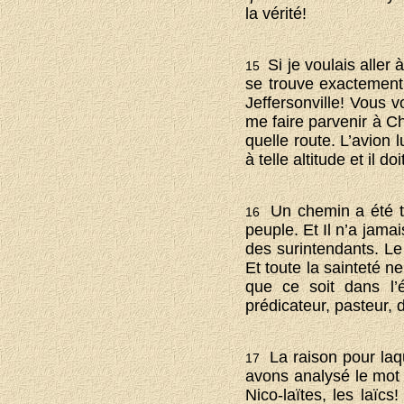
la vérité!
Si je voulais aller
15
se trouve exactement d
Jeffersonville! Vous v
me faire parvenir à C
quelle route. L’avion 
à telle altitude et il d
Un chemin a été tr
16
peuple. Et Il n’a jama
des surintendants. Le S
Et toute la sainteté n
que ce soit dans l’é
prédicateur, pasteur, d
La raison pour laqu
17
avons analysé le mot 
Nico-laïtes, les laïc