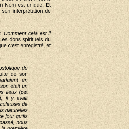
on Nom est unique. Et
 son interprétation de
e:
Comment cela est-il
Les dons spirituels du
ue c’est enregistré, et
ostolique de
uite de son
arlaient en
ison était un
us lieux
(cet
, il y avait
aculeuses de
is naturelles
 jour qu’ils
 passé, nous
 la première