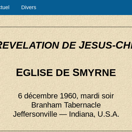
tuel
Divers
R
J
C
EVELATION DE
ESUS-
H
E
S
GLISE DE
MYRNE
6 décembre 1960, mardi soir
Branham Tabernacle
Jeffersonville — Indiana, U.S.A.