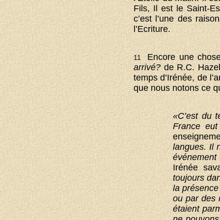
Fils, Il est le Saint-E
c’est l’une des raiso
l’Ecriture.
Encore une chose q
11
arrivé?
de R.C. Hazelt
temps d’Irénée, de l’a
que nous notons ce qui
«C’est du t
France eut
enseignem
langues. Il 
événement q
Irénée sav
toujours dan
la présence 
ou par des 
étaient par
ne pouvons 