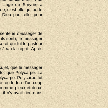
e. L’âge de Smyrne a
; c’est elle qui porte
e Dieu pour elle, pour
résente
le messager
de
ils sont), le messager
se et qui fut le pasteur
e Jean la reprît. Après
 sujet, que le messager
utôt que Polycarpe. La
lycarpe. Polycarpe fut
e: on le tua d’un coup
 homme pieux et doux.
 il n’y avait rien dans