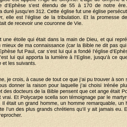
ge d’Ephèse s’est étendu de 55 à 170 de notre èr
uré jusqu’en 312. Cette église fut une église persécutée
, elle est l’église de la tribulation. Et la promesse d
 était de recevoir une couronne de Vie.
 une étoile qui était dans la main de Dieu, et qui rep
u mieux de ma connaissance (car la Bible ne dit pas qui 
Ephèse fut Paul, car s’est lui qui a fondé l’église d’Ephè
’est lui qui apporta la lumière à l’Eglise, jusqu’à ce qu
e et les suivants.
, je crois, à cause de tout ce que j’ai pu trouver à son
ous donner la raison pour laquelle j’ai choisi Irénée pl
t des docteurs de la Bible pensent que cet ange était Po
t vrai. Et Polycarpe scella son témoignage par le martyr
. Il était un grand homme, un homme remarquable, un
 l’un des plus grands chrétiens qu’il y ait jamais eu. Et
 reprocher.