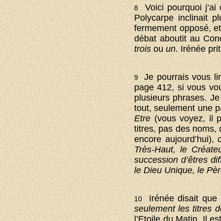
Voici pourquoi j’ai 
8
Polycarpe inclinait p
fermement opposé, et
débat aboutit au Conci
trois
ou
un.
Irénée pri
Je pourrais vous lir
9
page 412, si vous vo
plusieurs phrases. Je v
tout, seulement une p
Etre
(vous voyez, il p
titres, pas des noms,
encore aujourd’hui),
Très-Haut, le Créate
succession d’êtres d
le Dieu Unique, le Pèr
Irénée disait que
10
seulement les titres d
l’Etoile du Matin. Il es