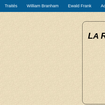
Traités
William Branham
Ewald Frank
Ac
L
A