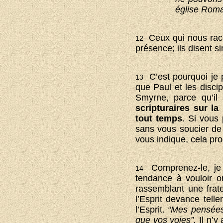
église Roma
Ceux qui nous raco
12
présence; ils disent s
C’est pourquoi je 
13
que Paul et les discip
Smyrne, parce qu’il
scripturaires sur l
tout temps
. Si vous 
sans vous soucier de 
vous indique, cela pro
Comprenez-le, je 
14
tendance à vouloir org
rassemblant une frate
l’Esprit devance tel
l’Esprit.
“Mes pensées
que vos voies”.
Il n’y