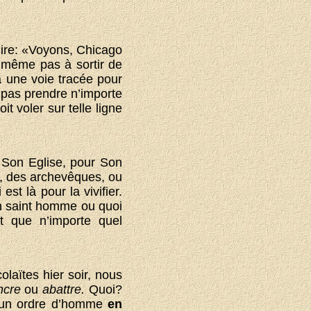
 dire: «Voyons, Chicago
s même pas à sortir de
 a une voie tracée pour
 pas prendre n’importe
t voler sur telle ligne
 Son Eglise, pour Son
ux, des archevêques, ou
est là pour la vivifier.
 un saint homme ou quoi
it que n’importe quel
laïtes hier soir, nous
ncre
ou
abattre.
Quoi?
t à un ordre d’homme
en