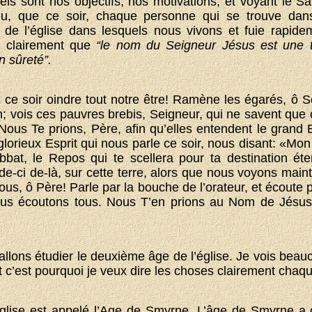
ls sont nos objectifs, nos motivations, et voyant le Sai
u, que ce soir, chaque personne qui se trouve dan
e l’église dans lesquels nous vivons et fuie rapide
it clairement que
“le nom du Seigneur Jésus est une to
n sûreté”.
 ce soir oindre tout notre être! Ramène les égarés, ô S
; vois ces pauvres brebis, Seigneur, qui ne savent que c
 Nous Te prions, Père, afin qu’elles entendent le grand 
orieux Esprit qui nous parle ce soir, nous disant: «Mon 
bbat, le Repos qui te scellera pour ta destination ét
de-ci de-là, sur cette terre, alors que nous voyons main
ous, ô Père! Parle par la bouche de l’orateur, et écoute p
nous écoutons tous. Nous T’en prions au Nom de Jésu
allons étudier le deuxième âge de l’église. Je vois bea
 c’est pourquoi je veux dire les choses clairement chaqu
glise est appelé l’Age de Smyrne. L’âge de Smyrne a