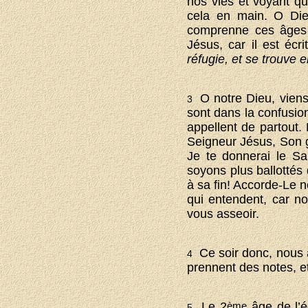
nos vies et voyant que
cela en main. O Die
comprenne ces âges d
Jésus, car il est écr
réfugie, et se trouve e
O notre Dieu, viens
3
sont dans la confusion
appellent de partout.
Seigneur Jésus, Son gl
Je te donnerai le Sa
soyons plus ballottés 
à sa fin! Accorde-Le n
qui entendent, car 
vous asseoir.
Ce soir donc, nous 
4
prennent des notes, et
Le 2
ème
âge de l’é
5