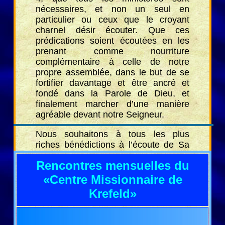
nécessaires, et non un seul en
particulier ou ceux que le croyant
charnel désir écouter. Que ces
prédications soient écoutées en les
prenant comme nourriture
complémentaire à celle de notre
propre assemblée, dans le but de se
fortifier davantage et être ancré et
fondé dans la Parole de Dieu, et
finalement marcher d’une manière
agréable devant notre Seigneur.
Nous souhaitons à tous les plus
riches bénédictions à l’écoute de Sa
Parole.
Rencontres mensuelles du
“Que celui qui a des oreilles entende
«Centre Missionnaire de
ce que l’Esprit dit aux Eglises!”.
Krefeld»