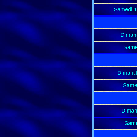
Samedi 1
Dimanc
Same
Dimanc
Samed
Diman
Same