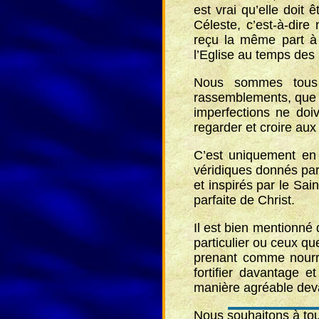
est vrai qu’elle doit
Céleste, c’est-à-dire
reçu la même part à 
l’Eglise au temps des
Nous sommes tous b
rassemblements, que l
imperfections ne doi
regarder et croire aux
C’est uniquement en
véridiques donnés par
et inspirés par le Sai
parfaite de Christ.
Il est bien mentionné
particulier ou ceux qu
prenant comme nourri
fortifier davantage 
manière agréable deva
Nous souhaitons à tou