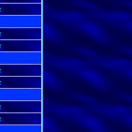
r
r
r
r
r
r
r