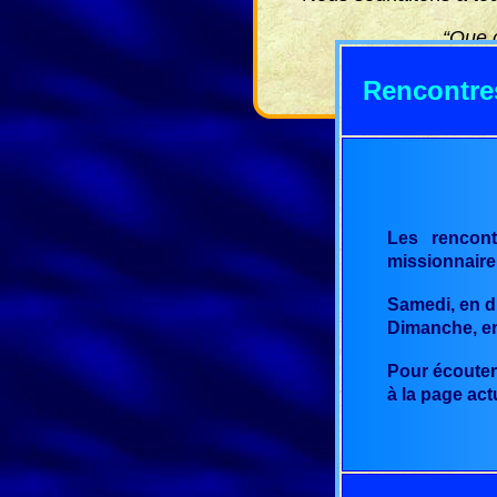
“Que c
Rencontres
Les rencont
missionnaire
Samedi, en di
Dimanche, en 
Pour écouter 
à la page act