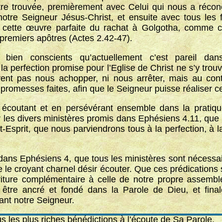
 être trouvée, premièrement avec Celui qui nous a récon
 notre Seigneur Jésus-Christ, et ensuite avec tous les
cette œuvre parfaite du rachat à Golgotha, comme c
 premiers apôtres (Actes 2.42-47).
ien conscients qu’actuellement c’est pareil dan
a perfection promise pour l’Eglise de Christ ne s’y tro
vent pas nous achopper, ni nous arrêter, mais au con
 promesses faites, afin que le Seigneur puisse réaliser ce
 écoutant et en persévérant ensemble dans la pratiq
 les divers ministères promis dans Ephésiens 4.11, que 
nt-Esprit, que nous parviendrons tous à la perfection, à 
 dans Ephésiens 4, que tous les ministères sont nécessai
e le croyant charnel désir écouter. Que ces prédications
ture complémentaire à celle de notre propre assembl
et être ancré et fondé dans la Parole de Dieu, et fin
nt notre Seigneur.
s les plus riches bénédictions à l’écoute de Sa Parole.