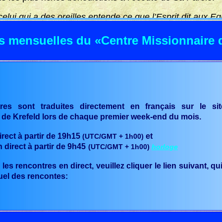
elui qui a des oreilles entende ce que l’Esprit dit aux Egl
 mensuelles du «Centre Missionnaire 
res sont traduites directement en français sur le si
 de Krefeld lors de chaque premier week-end du mois.
rect à partir de 19h15
et
(UTC/GMT + 1h00)
direct à partir de 9h45
(UTC/GMT + 1h00)
horloge
les rencontres en direct, veuillez cliquer le lien suivant, 
uel des rencontes: