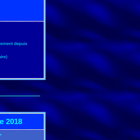
urement depuis
ire)
ée 2018
r