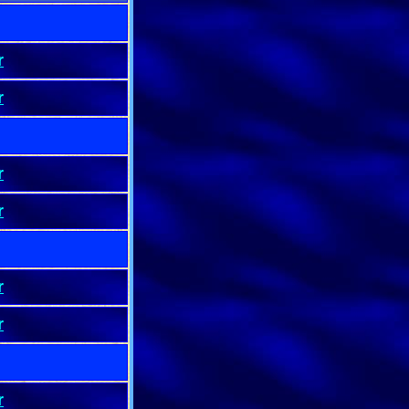
r
r
r
r
r
r
r