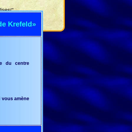
ises!”.
de Krefeld»
te du centre
qui vous amène