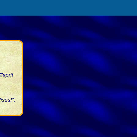
Esprit
ises!”.