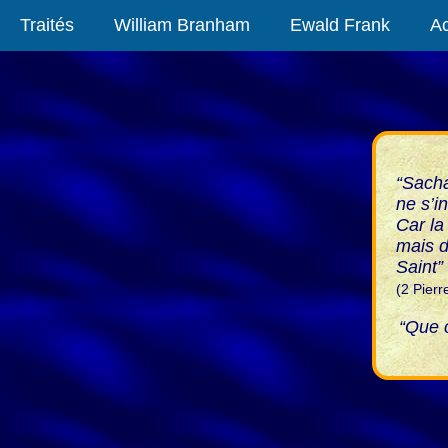
Traités
William Branham
Ewald Frank
Ac
“Sacha
ne s’i
Car la
mais d
Saint”
(2 Pierr
“Que c