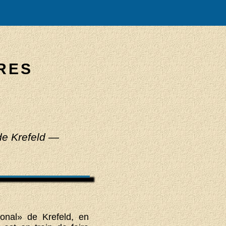
RES
de Krefeld —
ional» de Krefeld, en