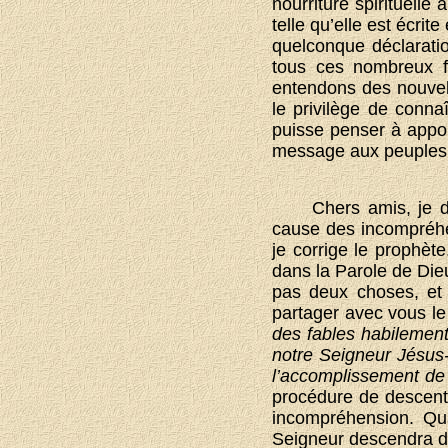
nourriture spirituelle
telle qu’elle est écri
quelconque déclarati
tous ces nombreux fr
entendons des nouvell
le privilège de conn
puisse penser à appor
message aux peuples d
Chers amis, je d
cause des incompréhe
je corrige le prophète
dans la Parole de Dieu
pas deux choses, et 
partager avec vous le
des fables habilement
notre Seigneur Jésus-
l’accomplissement de
procédure de descente
incompréhension. Qua
Seigneur descendra du