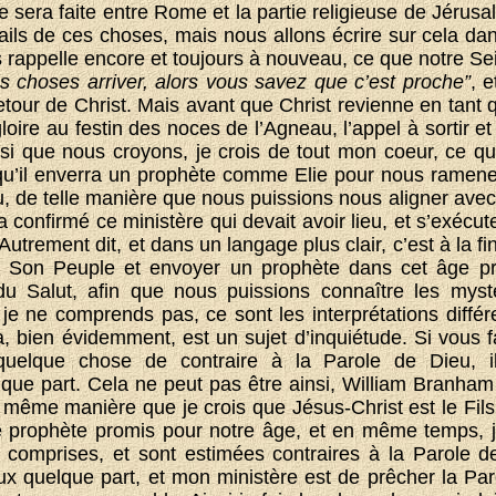
ce sera faite entre Rome et la partie religieuse de Jéru
ails de ces choses, mais nous allons écrire sur cela dans
 rappelle encore et toujours à nouveau, ce que notre Sei
s choses arriver, alors vous savez que c’est proche”
, 
 retour de Christ. Mais avant que Christ revienne en tan
ire au festin des noces de l’Agneau, l’appel à sortir et
ainsi que nous croyons, je crois de tout mon coeur, ce 
qu’il enverra un prophète comme Elie pour nous ramene
u, de telle manière que nous puissions nous aligner avec
 confirmé ce ministère qui devait avoir lieu, et s’exécut
rement dit, et dans un langage plus clair, c’est à la fi
ter Son Peuple et envoyer un prophète dans cet âge p
 du Salut, afin que nous puissions connaître les my
je ne comprends pas, ce sont les interprétations différ
, bien évidemment, est un sujet d’inquiétude. Si vous fa
quelque chose de contraire à la Parole de Dieu, 
ue part. Cela ne peut pas être ainsi, William Branham 
la même manière que je crois que Jésus-Christ est le Fil
e prophète promis pour notre âge, et en même temps, je
 comprises, et sont estimées contraires à la Parole d
ux quelque part, et mon ministère est de prêcher la Paro