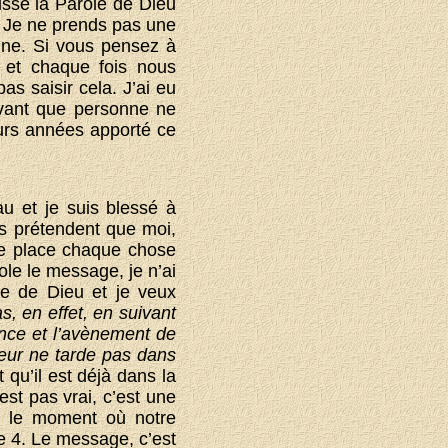
aisse la Parole de Dieu
t. Je ne prends pas une
ine. Si vous pensez à
, et chaque fois nous
s saisir cela. J’ai eu
avant que personne ne
eurs années apporté ce
au et je suis blessé à
s prétendent que moi,
 Je place chaque chose
ole le message, je n’ai
le de Dieu et je veux
s, en effet, en suivant
ance et l’avènement de
eur ne tarde pas dans
t qu’il est déjà dans la
st pas vrai, c’est une
ra le moment où notre
e 4. Le message, c’est