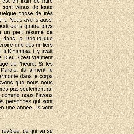
est en train de faire
s sont venus de toute
 quelque chose de très
ivent. Nous avons aussi
août dans quatre pays
it un petit résumé de
, dans la République
roire que des milliers
 à Kinshasa, il y avait
e Dieu. C’est vraiment
age de l’heure. Si les
 Parole, ils aiment le
’harmonie dans le corps
 savons que nous nous
mmes pas seulement au
et comme nous l’avons
es personnes qui sont
n une année, ils vont
 révélée, ce qui va se