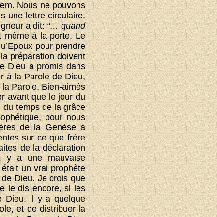
salem. Nous ne pouvons
 une lettre circulaire.
gneur a dit:
“… quand
et même à la porte. Le
t qu’Epoux pour prendre
 la préparation doivent
que Dieu a promis dans
r à la Parole de Dieu,
 la Parole. Bien-aimés
er avant que le jour du
n du temps de la grâce
rophétique, pour nous
stères de la Genèse à
entes sur ce que frère
ites de la déclaration
il y a une mauvaise
était un vrai prophète
s de Dieu. Je crois que
 le dis encore, si les
e Dieu, il y a quelque
le, et de distribuer la