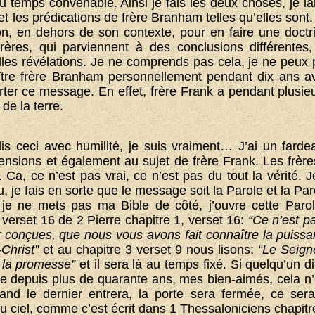
 au temps convenable. Ainsi je fais les deux choses, je l
te et les prédications de frère Branham telles qu’elles son
on, en dehors de son contexte, pour en faire une doctr
ères, qui parviennent à des conclusions différentes
es révélations. Je ne comprends pas cela, je ne peux pa
aître frère Branham personnellement pendant dix ans 
ter ce message. En effet, frère Frank a pendant plusi
e la terre.
is ceci avec humilité, je suis vraiment… J’ai un farde
nsions et également au sujet de frère Frank. Les frère
. Ca, ce n’est pas vrai, ce n’est pas du tout la vérité.
, je fais en sorte que le message soit la Parole et la Par
je ne mets pas ma Bible de côté, j’ouvre cette Paro
 verset 16 de 2 Pierre chapitre 1, verset 16:
“Ce n’est pa
 conçues, que nous vous avons fait connaître la puiss
Christ”
et au chapitre 3 verset 9 nous lisons:
“Le Seign
 la promesse”
et il sera là au temps fixé. Si quelqu’un di
 depuis plus de quarante ans, mes bien-aimés, cela n’e
nd le dernier entrera, la porte sera fermée, ce se
 ciel, comme c’est écrit dans 1 Thessaloniciens chapitr