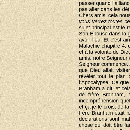
passer quand l’allian
pas aller dans les dét
Chers amis, cela nous
vous verrez toutes ce
sujet principal est le
Son Epouse dans la glo
avoir lieu. Et c’est 
Malachie chapitre 4, 
et à la volonté de Die
amis, notre Seigneur a
Seigneur commence. Aut
que Dieu allait visi
révéler tout le plan
l’Apocalypse. Ce que 
Branham a dit, et cela
de frère Branham, 
incompréhension quelq
et ça je le crois, de 
frère Branham était l
déclarations sont mal
chose qui doit être fa