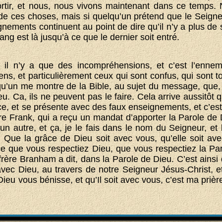
ortir, et nous, nous vivons maintenant dans ce temps
 de ces choses, mais si quelqu’un prétend que le Seigneu
gnements continuent au point de dire qu’il n’y a plus de 
ang est là jusqu’à ce que le dernier soit entré.
 il n’y a que des incompréhensions, et c’est l’ennem
ens, et particulièrement ceux qui sont confus, qui sont t
u’un me montre de la Bible, au sujet du message, que, 
. Ca, ils ne peuvent pas le faire. Cela arrive aussitôt 
e, et se présente avec des faux enseignements, et c’est
re Frank, qui a reçu un mandat d’apporter la Parole de D
un autre, et ça, je le fais dans le nom du Seigneur, et 
. Que la grâce de Dieu soit avec vous, qu’elle soit av
ce que vous respectiez Dieu, que vous respectiez la Par
 frère Branham a dit, dans la Parole de Dieu. C’est ains
vec Dieu, au travers de notre Seigneur Jésus-Christ, 
ieu vous bénisse, et qu’Il soit avec vous, c’est ma priè