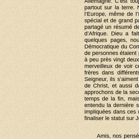
Allemagne. C’est tou
partout sur la terre
l’Europe, même de l’I
spécial et de grand pa
partagé un résumé de
d’Afrique. Dieu a fa
quelques pages, nou
Démocratique du Congo
de personnes étaient p
à peu près vingt deux
merveilleux de voir c
frères dans différent
Seigneur, ils s’aiment
de Christ, et aussi 
approchons de la sec
temps de la fin, mai
entendu la dernière 
impliquées dans ces 
finaliser le statut sur
Amis, nos pensée