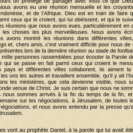
jours un privilège de partager avec vous ce que Dieu 
. Nous avons eu une réunion mensuelle et les croyant
ndonésie, et de l’Afrique. Dieu est en train de faire
rmi ceux qui le croient, qui lui obéissent, et qui le su
s réunions que nous avons eues, particulièrement en 
it les choses les plus merveilleuses. Nous avons écr
s avons montré les réunions dans différentes villes
 et, chers amis, c’est vraiment difficile pour nous de c
résentes lors de la dernière réunion au stade de football
 mille personnes rassemblées pour écouter la Parole d
e qui se passe en fait parmi ceux qui croient le mess
s pays et différentes villes collaborent, ils aiment la
 les uns les autres et travaillent ensemble, qu’il y ait l
dans les ministères, que cela devienne visible, nous
onde venue de Christ. Je suis certain que nous ne so
s nous sommes arrivés à la fin du temps de la fin, 
semaine sur les négociations, à Jérusalem, de toutes l
négociations, et nous avons entendu par la presse qu’e
 Jérusalem.
s vont au prophète Daniel, à la parole qui lui avait été