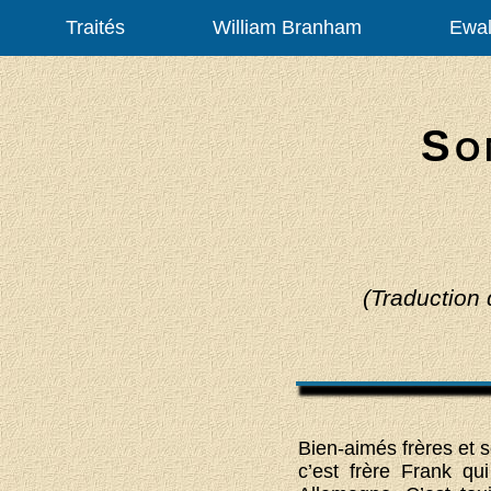
Traités
William Branham
Ewal
S
O
(Traduction
Bien-aimés frères et s
c’est frère Frank qu