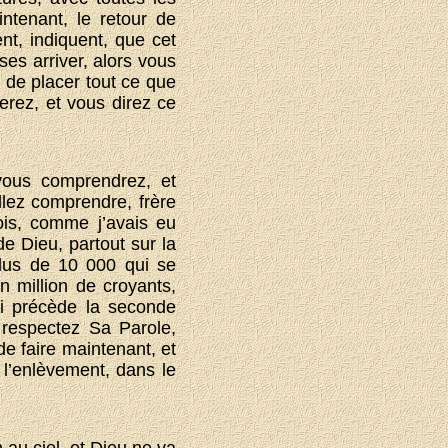
ntenant, le retour de
nt, indiquent, que cet
es arriver, alors vous
 de placer tout ce que
erez, et vous direz ce
vous comprendrez, et
llez comprendre, frère
is, comme j’avais eu
e Dieu, partout sur la
plus de 10 000 qui se
n million de croyants,
ui précède la seconde
 respectez Sa Parole,
de faire maintenant, et
 l’enlèvement, dans le
 au ciel, et Dieu ne va