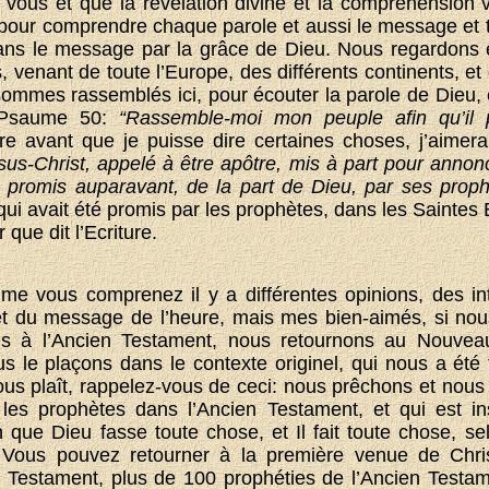
 vous et que la révélation divine et la compréhension
 pour comprendre chaque parole et aussi le message et t
ans le message par la grâce de Dieu. Nous regardons e
venant de toute l’Europe, des différents continents, et 
 sommes rassemblés ici, pour écouter la parole de Dieu
 Psaume 50:
“Rassemble-moi mon peuple afin qu’il
lire avant que je puisse dire certaines choses, j’aimera
sus-Christ, appelé à être apôtre, mis à part pour annonc
é promis auparavant, de la part de Dieu, par ses prop
qui avait été promis par les prophètes, dans les Saintes Ec
que dit l’Ecriture.
e vous comprenez il y a différentes opinions, des int
jet du message de l’heure, mais mes bien-aimés, si nou
ns à l’Ancien Testament, nous retournons au Nouvea
s le plaçons dans le contexte originel, qui nous a été 
vous plaît, rappelez-vous de ceci: nous prêchons et nous
les prophètes dans l’Ancien Testament, et qui est insc
in que Dieu fasse toute chose, et Il fait toute chose, s
. Vous pouvez retourner à la première venue de Chr
n Testament, plus de 100 prophéties de l’Ancien Testam