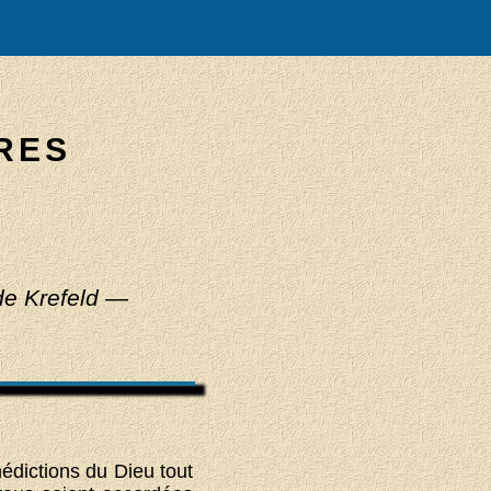
RES
de Krefeld —
édictions du Dieu tout