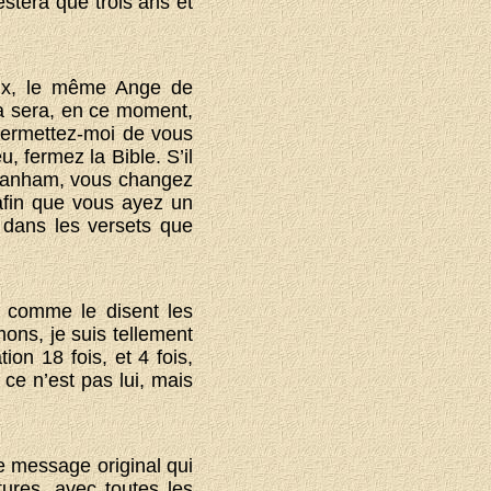
restera que trois ans et
aux, le même Ange de
; ça sera, en ce moment,
Permettez-moi de vous
, fermez la Bible. S’il
 Branham, vous changez
afin que vous ayez un
t dans les versets que
i, comme le disent les
ons, je suis tellement
ion 18 fois, et 4 fois,
e ce n’est pas lui, mais
e message original qui
tures, avec toutes les