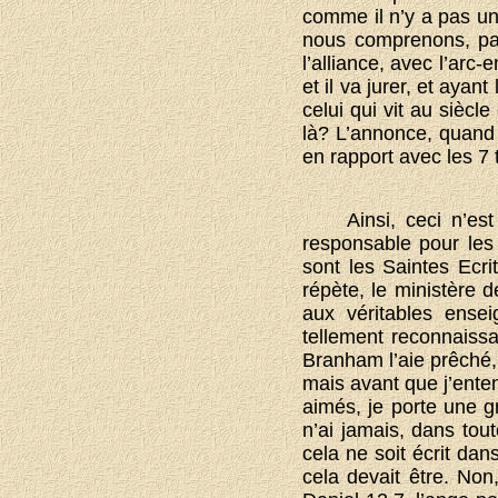
comme il n’y a pas une
nous comprenons, par
l’alliance, avec l’arc-
et il va jurer, et ayant
celui qui vit au siècl
là? L’annonce, quand 
en rapport avec les 7 
Ainsi, ceci n’es
responsable pour les 
sont les Saintes Ecri
répète, le ministère 
aux véritables ense
tellement reconnaissan
Branham l’aie prêché,
mais avant que j’ente
aimés, je porte une gr
n’ai jamais, dans tou
cela ne soit écrit dan
cela devait être. Non