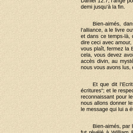
Daniel 12.7, l’ange pou
demi jusqu’à la fin.
Bien-aimés, dan
l’alliance, a le livre 
et dans ce temps-là,
dire ceci avec amour, 
vous plaît, fermez la 
cela, vous devez avo
accès divin, au mystè
nous vous avons lus, 
Et que dit l’Ecr
écritures”; et le resp
reconnaissant pour le 
nous allons donner les 
le message qui lui a 
Bien-aimés, par l
fut révélé à William 