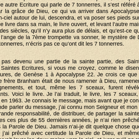
 autre Ecriture qui parle de 7 tonnerres, il s’est référ
 la grâce de Dieu, ce qui va arriver dans Apocalyps
en-ciel autour de lui, descendra, et va poser ses pieds sur
 le livre dans sa main, le livre ouvert, et levant l’autre main
e des siècles, qu’il n’y aura plus de délais, et qu’est-ce 
l’ange de la 7ème trompette va sonner, le mystère de 
tonnerres, n’écris pas ce qu’ont dit les 7 tonnerres.
t pas devenu une partie de la sainte partie, des Sain
Saintes Ecritures, si vous me croyez, comme le disent
tures, de Genèse 1 à Apocalypse 22. Je crois ce que c
de frère Branham était de nous ramener à Dieu, ramene
ignements, et tout, même les 7 sceaux, furent rév
ts. Voici le livre. Je l’ai traduit, le livre, les 7 sceaux
 en 1963. Je connais le message, mais avant que je co
nde parler du message, j’ai connu mon Seigneur et mon
ande responsabilité, de distribuer, de partager la saint
tes ces plus de 55 dernières années, je n’ai rien prêch
s la Parole de Dieu. Jamais n’ai-je dit quelque chose qu
, j’ai prêché avec certitude la Parole de Dieu, et mêm