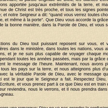
ons apportée jusqu’aux extrémités de la terre, et mai
nue de Christ est très proche, et tous les signes pointe
 et notre Seigneur a dit: “quand vous verrez toutes chos
e, et même à la porte”. Que Dieu vous accorde la grâce
de la bonne manière, dans la Parole de Dieu, et vous s
tions du Dieu tout puissant reposent sur vous, et 
rères dans le ministère, dans toutes les nations, vous a
ns, et je ne suis plus capable de voyager chaque mo
, pendant toutes les années passées, mais par la grâce d
tent le message de l’heure. Maintenant, nous avons 
tous les pays sur la terre, et nous atteignons plus d’u
, avec la véritable Parole de Dieu, avec le message q
i est le jour que le Seigneur a fait. Respectez Dieu,
Ecriture, et vous prenez part à ce que Dieu est en train 
eur reviendra, nous le verrons, et Il nous prendra dans
’Agneau.
encore une remarque: Dieu ne va pas prendre la confusion