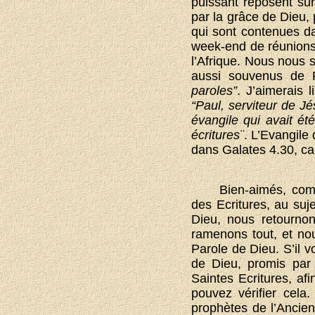
puissant reposent sur
par la grâce de Dieu,
qui sont contenues d
week-end de réunions, 
l’Afrique. Nous nous
aussi souvenus de
paroles”
. J’aimerais 
“Paul, serviteur de Jé
évangile qui avait ét
écritures¨
. L’Evangile 
dans Galates 4.30, car 
Bien-aimés, comm
des Ecritures, au su
Dieu, nous retourno
ramenons tout, et nou
Parole de Dieu. S’il 
de Dieu, promis par 
Saintes Ecritures, af
pouvez vérifier cela
prophètes de l’Ancie