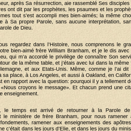
eur, après Sa résurrection, aie rassemblé Ses disciples 
res ont dit par les prophètes, les psaumes et les prophè
umes tout s’est accompli mes bien-aimés; la même chos
rne à Sa propre Parole, sans aucune interprétation, sa
arole de Dieu.
vous regardez dans l’Histoire, nous comprenons le g
re bien-aimé frère William Branham, et je le dis avec pl
eu, qui m’a accordé le privilège de connaître Son serv
tour de la même table, et j’étais avec lui dans la même voi
llemagne, et aux Etats-Unis. Même, comme je l’ai dit a
sa place, à Los Angeles, et aussi à Oakland, en Californ
st en rapport avec la question: pourquoi il y a tellement 
: «Nous croyons le message». Et chacun prend une citat
pre enseignement.
, le temps est arrivé de retourner à la Parole de
ait le ministère de frère Branham, pour nous ramener
 fondements, ramener aux enseignements des apôtres
c’était dans les jours d’Elie, et dans les jours du mini