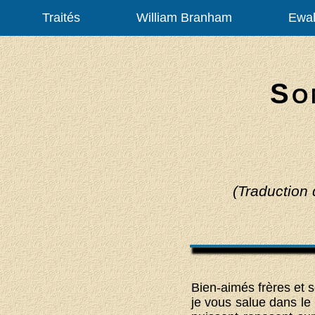
Traités
William Branham
Ewal
S
O
(Traduction
Bien-aimés frères et 
je vous salue dans le