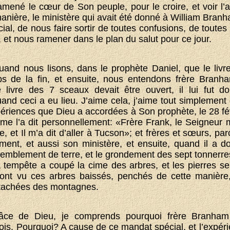
mené le cœur de Son peuple, pour le croire, et voir l
nière, le ministère qui avait été donné à William Branh
cial, de nous faire sortir de toutes confusions, de toutes
 et nous ramener dans le plan du salut pour ce jour.
uand nous lisons, dans le prophète Daniel, que le livre 
s de la fin, et ensuite, nous entendons frère Branha
 livre des 7 sceaux devait être ouvert, il lui fut
nd ceci a eu lieu. J’aime cela, j’aime tout simplement c
ériences que Dieu a accordées à Son prophète, le 28 fé
 me l’a dit personnellement: «Frère Frank, le Seigneur m
e, et Il m’a dit d’aller à Tucson»; et frères et sœurs, par
ent, et aussi son ministère, et ensuite, quand il a 
remblement de terre, et le grondement des sept tonnerres
 tempête a coupé la cime des arbres, et les pierres s
nt vu ces arbres baissés, penchés de cette manière
étachées des montagnes.
râce de Dieu, je comprends pourquoi frère Branham
ois. Pourquoi? A cause de ce mandat spécial, et l’expérie