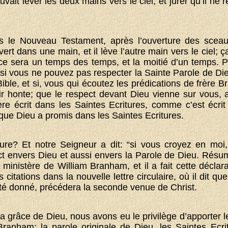
vait lever les deux mains vers le ciel, et jurer qu’il ne 
s le Nouveau Testament, après l’ouverture des sce
ouvert dans une main, et il lève l’autre main vers le ciel
 ce sera un temps des temps, et la moitié d’un temps. 
si vous ne pouvez pas respecter la Sainte Parole de Dieu
Bible, et si, vous qui écoutez les prédications de frère
ir honte; que le respect devant Dieu vienne sur vous, 
re écrit dans les Saintes Ecritures, comme c’est écri
que Dieu a promis dans les Saintes Ecritures.
iture? Et notre Seigneur a dit: “si vous croyez en mo
ect envers Dieu et aussi envers la Parole de Dieu. Résum
ministère de William Branham, et il a fait cette déclarat
citations dans la nouvelle lettre circulaire, où il dit qu
été donné, précédera la seconde venue de Christ.
a grâce de Dieu, nous avons eu le privilège d’apporter l
Branham; la parole originale de Dieu, les Saintes Ecri