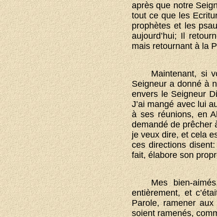
après que notre Seign
tout ce que les Ecritu
prophètes et les psa
aujourd’hui; Il retou
mais retournant à la P
Maintenant, si 
Seigneur a donné à not
envers le Seigneur Di
J’ai mangé avec lui au
à ses réunions, en A
demandé de prêcher à 
je veux dire, et cela e
ces directions disent
fait, élabore son pro
Mes bien-aimés
entièrement, et c’ét
Parole, ramener aux
soient ramenés, comme 