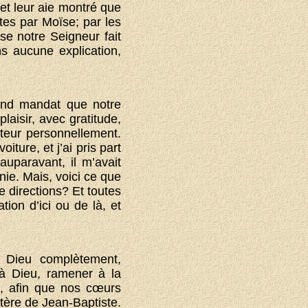
et leur aie montré que
tes par Moïse; par les
e notre Seigneur fait
ns aucune explication,
rand mandat que notre
aisir, avec gratitude,
iteur personnellement.
ture, et j’ai pris part
uparavant, il m’avait
ie. Mais, voici ce que
de directions? Et toutes
ion d’ici ou de là, et
 Dieu complètement,
 à Dieu, ramener à la
, afin que nos cœurs
stère de Jean-Baptiste.