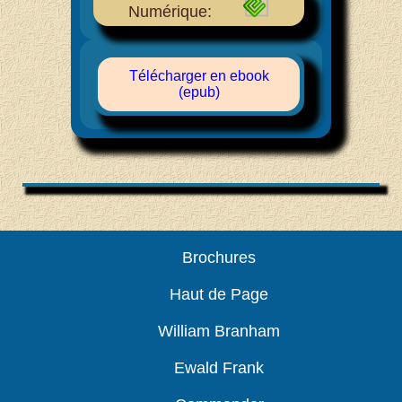
Numérique:
Télécharger en ebook
(epub)
Brochures
Haut de Page
William Branham
Ewald Frank