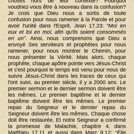
choses hors de leur contexte? Pourquoi
voudriez-vous être à nouveau dans la confusion?
Je crois que Dieu nous a sortis de toute
confusion pour nous ramener à la Parole et pour
avoir l'unité dans l'Esprit. Jean 17.23:
“Moi en
eux et toi en moi, afin qu'ils soient consommés
en un”
. Ainsi, nous comprenons que Dieu a
envoyé Ses serviteurs et prophètes pour nous
ramener, pour nous montrer le Chemin, pour
nous présenter la Vérité. Mais alors, chaque
prophète, chaque apôtre pointe vers Jésus-Christ
et c'est pourquoi le temps est venu pour nous de
suivre Jésus-Christ dans les traces de ceux qui
l'ont suivi, au premier siècle, il y a 2000 ans. Le
premier sermon et le dernier sermon doivent être
les mêmes. Le premier baptême et le dernier
baptême doivent être les mêmes. Le premier
repas du Seigneur et le dernier repas du
Seigneur doivent être les mêmes. Chaque chose
doit être restaurée. Et notre Seigneur a confirmé
la promesse de Malachie, chapitre 4, dans
Matthieu 17.11 et aussi dans Marc 9.12:
“Elie