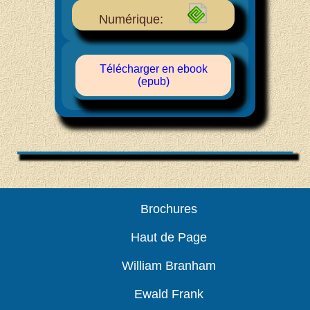
Numérique:
Télécharger en ebook
(epub)
Brochures
Haut de Page
William Branham
Ewald Frank