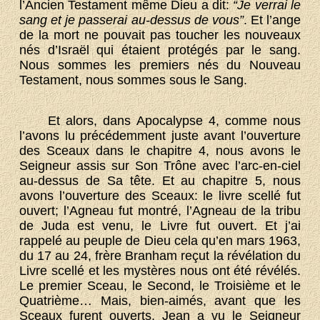
l’Ancien Testament même Dieu a dit:
“Je verrai le
sang et je passerai au-dessus de vous”
. Et l’ange
de la mort ne pouvait pas toucher les nouveaux
nés d’Israël qui étaient protégés par le sang.
Nous sommes les premiers nés du Nouveau
Testament, nous sommes sous le Sang.
Et alors, dans Apocalypse 4, comme nous
l’avons lu précédemment juste avant l’ouverture
des Sceaux dans le chapitre 4, nous avons le
Seigneur assis sur Son Trône avec l’arc-en-ciel
au-dessus de Sa tête. Et au chapitre 5, nous
avons l’ouverture des Sceaux: le livre scellé fut
ouvert; l’Agneau fut montré, l’Agneau de la tribu
de Juda est venu, le Livre fut ouvert. Et j’ai
rappelé au peuple de Dieu cela qu’en mars 1963,
du 17 au 24, frère Branham reçut la révélation du
Livre scellé et les mystères nous ont été révélés.
Le premier Sceau, le Second, le Troisième et le
Quatrième… Mais, bien-aimés, avant que les
Sceaux furent ouverts, Jean a vu le Seigneur