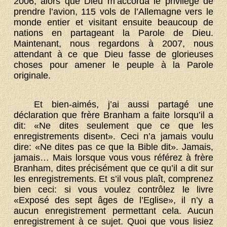
2006, alors que Dieu m’accorda le privilège de
prendre l’avion, 115 vols de l’Allemagne vers le
monde entier et visitant ensuite beaucoup de
nations en partageant la Parole de Dieu.
Maintenant, nous regardons à 2007, nous
attendant à ce que Dieu fasse de glorieuses
choses pour amener le peuple à la Parole
originale.
Et bien-aimés, j’ai aussi partagé une
déclaration que frère Branham a faite lorsqu’il a
dit: «Ne dites seulement que ce que les
enregistrements disent». Ceci n’a jamais voulu
dire: «Ne dites pas ce que la Bible dit». Jamais,
jamais… Mais lorsque vous vous référez à frère
Branham, dites précisément que ce qu’il a dit sur
les enregistrements. Et s’il vous plaît, comprenez
bien ceci: si vous voulez contrôlez le livre
«Exposé des sept âges de l’Eglise», il n’y a
aucun enregistrement permettant cela. Aucun
enregistrement à ce sujet. Quoi que vous lisiez