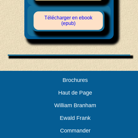
Télécharger en ebook
(epub)
Brochures
Haut de Page
William Branham
Ewald Frank
Commander