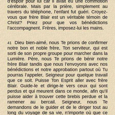
d’espoir pour lui car il avait eu une commotion
cérébrale. Mais par la prière, simplement au
travers du téléphone, l’enfant fut guéri. Croyez-
vous que frère Blair est un véritable témoin de
Christ? Priez pour que vos bénédictions
l’accompagnent. Frères, imposez-lui les mains.
Dieu bien-aimé, nous Te prions de confirmer
41
notre bon et noble frère, Ton serviteur, qui est
sorti de son propre groupe pour marcher dans la
Lumière. Père, nous Te prions de bénir notre
frère Blair tandis que nous l’envoyons avec nos
bénédictions et notre approbation partout où Tu
pourras l’appeler, Seigneur pour quelque travail
que ce soit. Puisse Ton Esprit aller avec frère
Blair. Guide-le et dirige-le vers ceux qui sont
perdus et qui meurent dans ce monde, afin qu’il
puisse aider à trouver cette brebis perdue et la
ramener au bercail. Seigneur, nous Te
demandons de le guider et de le diriger tout au
long du voyage de sa vie, n’importe où que ce