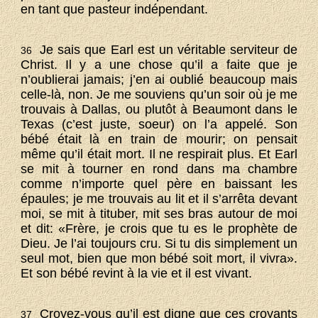
en tant que pasteur indépendant.
Je sais que Earl est un véritable serviteur de
36
Christ. Il y a une chose qu’il a faite que je
n’oublierai jamais; j’en ai oublié beaucoup mais
celle-là, non. Je me souviens qu’un soir où je me
trouvais à Dallas, ou plutôt à Beaumont dans le
Texas (c’est juste, soeur) on l’a appelé. Son
bébé était là en train de mourir; on pensait
même qu’il était mort. Il ne respirait plus. Et Earl
se mit à tourner en rond dans ma chambre
comme n’importe quel père en baissant les
épaules; je me trouvais au lit et il s’arrêta devant
moi, se mit à tituber, mit ses bras autour de moi
et dit: «Frère, je crois que tu es le prophète de
Dieu. Je l’ai toujours cru. Si tu dis simplement un
seul mot, bien que mon bébé soit mort, il vivra».
Et son bébé revint à la vie et il est vivant.
Croyez-vous qu’il est digne que ces croyants
37