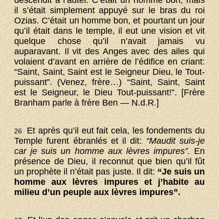
descendit à l’autel. C’était un homme bon, mais
il s’était simplement appuyé sur le bras du roi
Ozias. C’était un homme bon, et pourtant un jour
qu’il était dans le temple, il eut une vision et vit
quelque chose qu’il n’avait jamais vu
auparavant. Il vit des Anges avec des ailes qui
volaient d’avant en arrière de l’édifice en criant:
“Saint, Saint, Saint est le Seigneur Dieu, le Tout-
puissant”. (Venez, frère…) “Saint, Saint, Saint
est le Seigneur, le Dieu Tout-puissant!”. [Frère
Branham parle à frère Ben — N.d.R.]
Et après qu’il eut fait cela, les fondements du
26
Temple furent ébranlés et il dit:
“Maudit suis-je
car je suis un homme aux lèvres impures”.
En
présence de Dieu, il reconnut que bien qu’il fût
un prophète il n’était pas juste. Il dit:
“Je suis un
homme aux lèvres impures et j’habite au
milieu d’un peuple aux lèvres impures”.