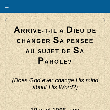
☰
A
D
RRIVE-T-IL A
IEU DE
S
CHANGER
A PENSEE
S
AU SUJET DE
A
P
AROLE?
(Does God ever change His mind
about His Word?)