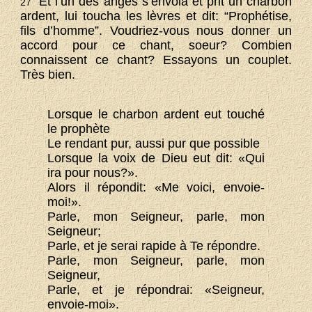
Et l’un des anges s’envola et prit un charbon
27
ardent, lui toucha les lèvres et dit: “Prophétise,
fils d’homme”. Voudriez-vous nous donner un
accord pour ce chant, soeur? Combien
connaissent ce chant? Essayons un couplet.
Très bien.
Lorsque le charbon ardent eut touché
le prophète
Le rendant pur, aussi pur que possible
Lorsque la voix de Dieu eut dit: «Qui
ira pour nous?».
Alors il répondit: «Me voici, envoie-
moi!».
Parle, mon Seigneur, parle, mon
Seigneur;
Parle, et je serai rapide à Te répondre.
Parle, mon Seigneur, parle, mon
Seigneur,
Parle, et je répondrai: «Seigneur,
envoie-moi».