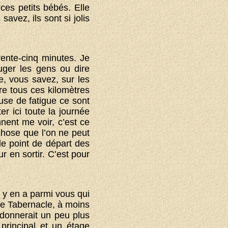
es petits bébés. Elle
savez, ils sont si jolis
rente-cinq minutes. Je
uger les gens ou dire
, vous savez, sur les
ire tous ces kilomètres
use de fatigue ce sont
er ici toute la journée
nent me voir, c’est ce
 chose que l’on ne peut
 le point de départ des
ur en sortir. C’est pour
 y en a parmi vous qui
fe Tabernacle, à moins
s donnerait un peu plus
principal et un étage