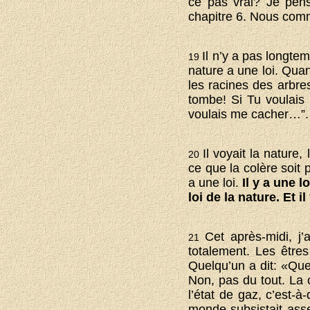
ce pas vrai? Je pen
chapitre 6. Nous comm
Il n’y a pas longte
19
nature a une loi. Quan
les racines des arbre
tombe! Si Tu voulais m
voulais me cacher…”.
Il voyait la nature,
20
ce que la colère soit
a une loi.
Il y a une 
loi de la nature. Et i
Cet après-midi, j’
21
totalement. Les êtres
Quelqu’un a dit: «Que
Non, pas du tout. La 
l’état de gaz, c’est-
monde subsistait ass