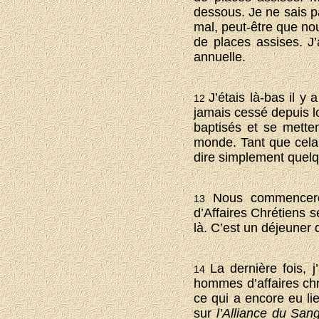
dessous. Je ne sais p
mal, peut-être que nou
de places assises. J
annuelle.
J’étais là-bas il 
12
jamais cessé depuis lo
baptisés et se metten
monde. Tant que cela co
dire simplement quel
Nous commencero
13
d’Affaires Chrétiens s
là. C’est un déjeuner
La dernière fois, 
14
hommes d’affaires chré
ce qui a encore eu li
sur
l’Alliance du San