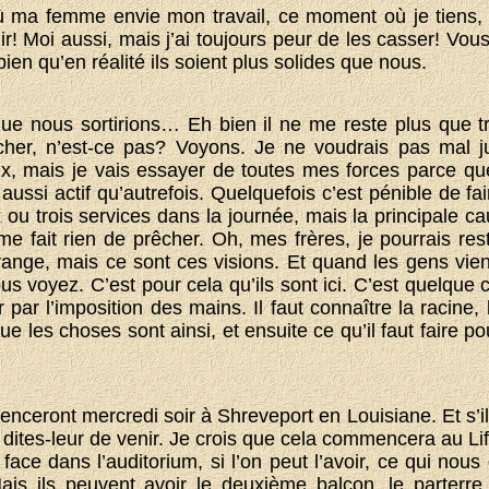
 ma femme envie mon travail, ce moment où je tiens, c
r! Moi aussi, mais j’ai toujours peur de les casser! Vous 
, bien qu’en réalité ils soient plus solides que nous.
que nous sortirions… Eh bien il ne me reste plus que t
her, n’est-ce pas? Voyons. Je ne voudrais pas mal j
x, mais je vais essayer de toutes mes forces parce que
 aussi actif qu’autrefois. Quelquefois c’est pénible de fa
ou trois services dans la journée, mais la principale ca
e fait rien de prêcher. Oh, mes frères, je pourrais rest
nge, mais ce sont ces visions. Et quand les gens vien
ous voyez. C’est pour cela qu’ils sont ici. C’est quelque
par l’imposition des mains. Il faut connaître la racine,
ue les choses sont ainsi, et ensuite ce qu’il faut faire po
ceront mercredi soir à Shreveport en Louisiane. Et s’il
 dites-leur de venir. Je crois que cela commencera au Li
face dans l’auditorium, si l’on peut l’avoir, ce qui nou
ais ils peuvent avoir le deuxième balcon, le parterre 