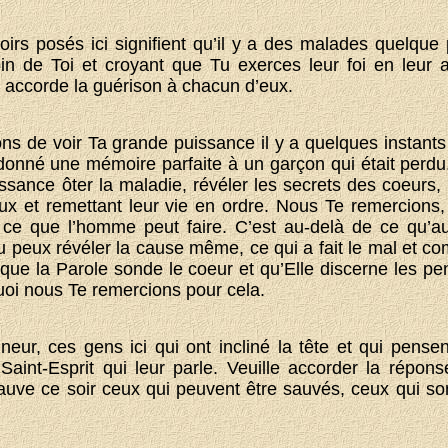
irs posés ici signifient qu’il y a des malades quelque
in de Toi et croyant que Tu exerces leur foi en leur 
, accorde la guérison à chacun d’eux.
ns de voir Ta grande puissance il y a quelques instant
donné une mémoire parfaite à un garçon qui était perdu
sance ôter la maladie, révéler les secrets des coeurs
ux et remettant leur vie en ordre. Nous Te remercions,
 ce que l’homme peut faire. C’est au-delà de ce qu’a
u peux révéler la cause même, ce qui a fait le mal et com
ue la Parole sonde le coeur et qu’Elle discerne les pen
uoi nous Te remercions pour cela.
neur, ces gens ici qui ont incliné la tête et qui pens
Saint-Esprit qui leur parle. Veuille accorder la répo
auve ce soir ceux qui peuvent être sauvés, ceux qui son