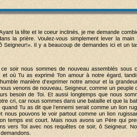
 Ayant la tête et le coeur inclinés, je me demande combi
ans la prière. Voulez-vous simplement lever la main 
 ô Seigneur!». Il y a beaucoup de demandes ici et un t
, ce soir nous sommes de nouveau assemblés sous c
t et où Tu as exprimé Ton amour à notre égard, tan
umble manière d’exprimer notre amour et la grandeur
r nous venons de nouveau, Seigneur, comme un peuple qu
urs besoin de Toi. Et aussi longtemps que nous somm
re cri, car nous sommes dans une bataille et que la bata
 quand Tu as dit que l’ennemi serait comme un lion rugi
t nous pouvons le voir partout comme un lion rugissan
 son temps est court. Mais nous avons un Père qui pre
ons vers Toi avec nos requêtes ce soir, ô Seigneur. N
s demandons.