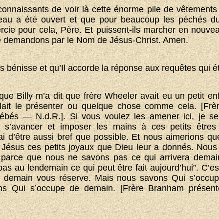
nnaissants de voir là cette énorme pile de vêtements
eau a été ouvert et que pour beaucoup les péchés du
rcie pour cela, Père. Et puissent-ils marcher en nouvea
le demandons par le Nom de Jésus-Christ. Amen.
 bénisse et qu’Il accorde la réponse aux requêtes qui ét
que Billy m’a dit que frère Wheeler avait eu un petit enf
fallait le présenter ou quelque chose comme cela. [Frè
bébés — N.d.R.]. Si vous voulez les amener ici, je s
n s’avancer et imposer les mains à ces petits êtres
ai d’être aussi bref que possible. Et nous aimerions qu
 Jésus ces petits joyaux que Dieu leur a donnés. Nous
n parce que nous ne savons pas ce qui arrivera dema
as au lendemain ce qui peut être fait aujourd’hui”. C’es
 demain vous réserve. Mais nous savons Qui s’occupe
ons Qui s’occupe de demain. [Frère Branham présen