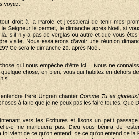
s voyez.
tout droit à la Parole et j’essaierai de tenir mes pr
 le Seigneur le permet, le dimanche après Noël, si vou
là, s’il n’y a pas de verglas ou autre et que vous êtes
dre visite. Nous essaierons d’avoir une réunion diman
 29? Ce sera le dimanche 29, après Noël.
e chose qui nous empêche d’être ici… Nous ne connaiss
ve quelque chose, eh bien, vous qui habitez en dehors d
phis…
 entendre frère Ungren chanter
Comme Tu es glorieux
choses à faire que je ne peux pas les faire toutes. Que 
tenant vers les Ecritures et lisons un petit passage 
elle-ci ne manquera pas. Dieu vous bénira de rester
 foi vient de ce qu’on entend, de ce qu’on entend de la 