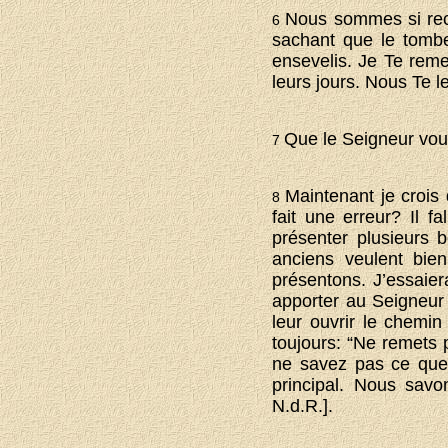
Nous sommes si reco
6
sachant que le tomb
ensevelis. Je Te reme
leurs jours. Nous Te 
Que le Seigneur vous
7
Maintenant je crois 
8
fait une erreur? Il 
présenter plusieurs 
anciens veulent bie
présentons. J’essaier
apporter au Seigneur
leur ouvrir le chemi
toujours: “Ne remets p
ne savez pas ce que
principal. Nous sav
N.d.R.].