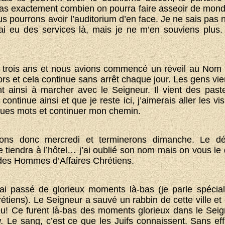
as exactement combien on pourra faire asseoir de monde
s pourrons avoir l’auditorium d’en face. Je ne sais pas 
’ai eu des services là, mais je ne m’en souviens plus.
y a trois ans et nous avions commencé un réveil au Nom
rs et cela continue sans arrêt chaque jour. Les gens vie
t ainsi à marcher avec le Seigneur. Il vient des past
ntinue ainsi et que je reste ici, j’aimerais aller les vis
ques mots et continuer mon chemin.
ns donc mercredi et terminerons dimanche. Le d
e tiendra à l’hôtel… j’ai oublié son nom mais on vous le
 des Hommes d’Affaires Chrétiens.
j’ai passé de glorieux moments là-bas (je parle spéci
tiens). Le Seigneur a sauvé un rabbin de cette ville et 
eu! Ce furent là-bas des moments glorieux dans le Sei
g.
Le sang, c’est ce que les Juifs connaissent. Sans eff