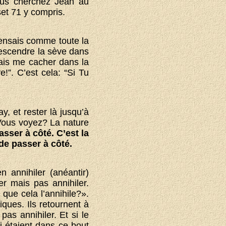
ous cherchez Jean au
et 71 y compris.
 pensais comme toute la
 descendre la sève dans
lais me cacher dans la
!”. C’est cela: “Si Tu
y, et rester là jusqu’à
 Vous voyez? La nature
asser à côté. C’est la
 de passer à côté.
n annihiler (anéantir)
er mais pas annihiler.
que cela l’annihile?».
ques. Ils retournent à
as annihiler. Et si le
 étaient dans ce bout