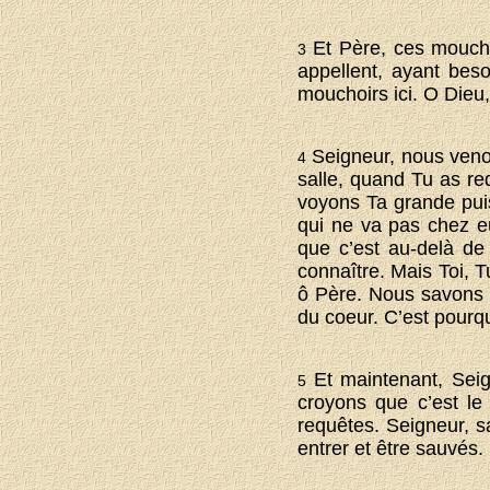
Et Père, ces moucho
3
appellent, ayant beso
mouchoirs ici. O Dieu
Seigneur, nous veno
4
salle, quand Tu as re
voyons Ta grande puis
qui ne va pas chez e
que c’est au-delà de
connaître. Mais Toi, T
ô Père. Nous savons q
du coeur. C’est pourq
Et maintenant, Seig
5
croyons que c’est le 
requêtes. Seigneur, s
entrer et être sauvés.