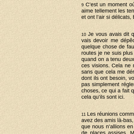
C’est un moment où
9
aime tellement les teni
et ont l’air si délicats
Je vous avais dit 
10
vais devoir me dépêc
quelque chose de fau
routes je ne suis plus
quand on a tenu deux 
ces visions. Cela ne m
sans que cela me déra
dont ils ont besoin, v
pas simplement régler 
choses, ce qui a fait q
cela qu’ils sont ici.
Les réunions commen
11
avez des amis là-bas,
que nous n’allions en 
de places assises. M