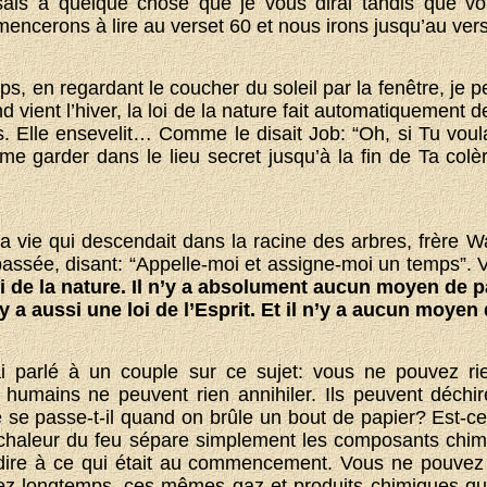
sais à quelque chose que je vous dirai tandis que v
encerons à lire au verset 60 et nous irons jusqu’au vers
mps, en regardant le coucher du soleil par la fenêtre, je
d vient l’hiver, la loi de la nature fait automatiquement
s. Elle ensevelit… Comme le disait Job: “Oh, si Tu vou
e garder dans le lieu secret jusqu’à la fin de Ta colère
 la vie qui descendait dans la racine des arbres, frère Wa
 passée, disant: “Appelle-moi et assigne-moi un temps”.
loi de la nature. Il n’y a absolument aucun moyen de p
l y a aussi une loi de l’Esprit. Et il n’y a aucun moyen
ai parlé à un couple sur ce sujet: vous ne pouvez rie
 humains ne peuvent rien annihiler. Ils peuvent déchir
 se passe-t-il quand on brûle un bout de papier? Est-ce 
chaleur du feu sépare simplement les composants chimi
à-dire à ce qui était au commencement. Vous ne pouvez p
ez longtemps, ces mêmes gaz et produits chimiques qui