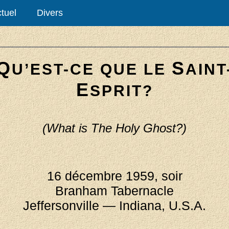
tuel
Divers
Q
S
U’EST-CE QUE LE
AINT
E
SPRIT?
(What is The Holy Ghost?)
16 décembre 1959, soir
Branham Tabernacle
Jeffersonville — Indiana, U.S.A.