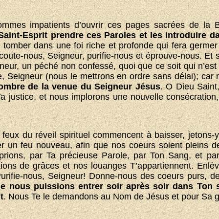
mmes impatients d’ouvrir ces pages sacrées de la Bi
Saint-Esprit prendre ces Paroles et les introduire 
 tomber dans une foi riche et profonde qui fera germer
Ecoute-nous, Seigneur, purifie-nous et éprouve-nous. Et s’
eur, un péché non confessé, quoi que ce soit qui n’est p
te, Seigneur (nous le mettrons en ordre sans délai); c
’ombre de la venue du Seigneur Jésus
. O Dieu Sain
a justice, et nous implorons une nouvelle consécration, 
feux du réveil spirituel commencent à baisser, jetons-y
er un feu nouveau, afin que nos coeurs soient pleins de
prions, par Ta précieuse Parole, par Ton Sang, et pa
tions de grâces et nos louanges T’appartiennent. Enlè
Purifie-nous, Seigneur! Donne-nous des coeurs purs, d
e nous puissions entrer soir après soir dans Ton s
t
. Nous Te le demandons au Nom de Jésus et pour Sa g