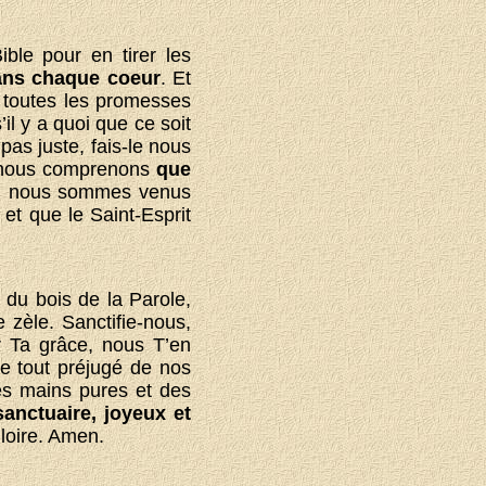
ble pour en tirer les
dans chaque coeur
. Et
 toutes les promesses
il y a quoi que ce soit
as juste, fais-le nous
ar nous comprenons
que
t, nous sommes venus
et que le Saint-Esprit
 du bois de la Parole,
 zèle. Sanctifie-nous,
r Ta grâce, nous T’en
ve tout préjugé de nos
es mains pures et des
anctuaire, joyeux et
loire. Amen.