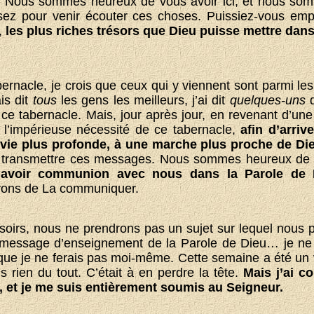
nes. Nous sommes heureux de vous avoir ici, et nous so
ez pour venir écouter ces choses. Puissiez-vous em
,
les plus riches trésors que Dieu puisse mettre dans
bernacle, je crois que ceux qui y viennent sont parmi le
is dit
tous
les gens les meilleurs, j’ai dit
quelques-uns
e tabernacle. Mais, jour après jour, en revenant d’une 
e, l’impérieuse nécessité de ce tabernacle,
afin d’arri
 vie plus profonde, à une marche plus proche de Di
eur transmettre ces messages. Nous sommes heureux de
 avoir communion avec nous dans la Parole de 
yons de La communiquer.
 soirs, nous ne prendrons pas un sujet sur lequel nous
 message d’enseignement de la Parole de Dieu… je ne
que je ne ferais pas moi-même. Cette semaine a été un v
 rien du tout. C’était à en perdre la tête.
Mais j’ai 
, et je me suis entièrement soumis au Seigneur.