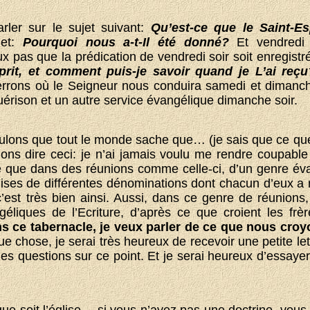
rler sur le sujet suivant:
Qu’est-ce que le Saint-Es
jet:
Pourquoi nous a-t-Il été donné?
Et vendredi 
ux pas que la prédication de vendredi soir soit enregistr
sprit, et comment puis-je savoir quand je L’ai reçu
verrons où le Seigneur nous conduira samedi et dimanch
uérison et un autre service évangélique dimanche soir.
ulons que tout le monde sache que… (je sais que ce que
lons dire ceci: je n’ai jamais voulu me rendre coupabl
ce que dans des réunions comme celle-ci, d’un genre é
lises de différentes dénominations dont chacun d’eux a
c’est très bien ainsi. Aussi, dans ce genre de réunions
géliques de l’Ecriture, d’après ce que croient les frè
ns ce tabernacle, je veux parler de ce que nous cro
chose, je serai très heureux de recevoir une petite lett
s questions sur ce point. Et je serai heureux d’essayer 