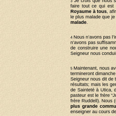
Je crois que nous 
3
faire tout ce qui es
Royaume à tous
, af
le plus malade que je
malade
.
Nous n’avons pas l’i
4
n’avons pas suffisamm
de construire une no
Seigneur nous conduir
Maintenant, nous av
5
termineront dimanche p
Seigneur nous dit de t
résultats; mais les ge
de Sainteté à Utica, 
pasteur est le frère “J
frère Ruddell). Nous 
plus grande communi
enseigner au cours d