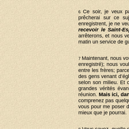
Ce soir, je veux pa
6
prêcherai sur ce su
enregistrent, je ne ve
recevoir le Saint-E
arrêterons, et nous 
matin un service de g
Maintenant, nous vo
7
enregistré); nous vou
entre les frères; par
des gens venant d’ég
selon son milieu. Et 
grandes vérités évan
réunion.
Mais ici, da
comprenez pas quelque 
vous pour me poser de
mieux que je pourrai.