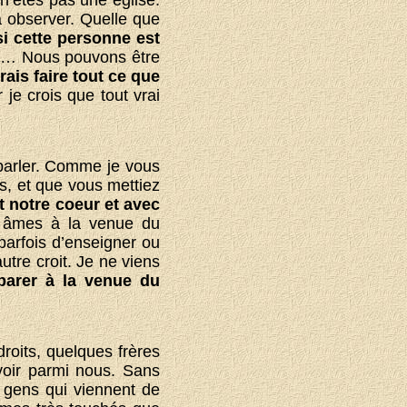
n’êtes pas une église.
 observer. Quelle que
si cette personne est
te… Nous pouvons être
rais faire tout ce que
r je crois que tout vrai
parler. Comme je vous
s, et que vous mettiez
t notre coeur et avec
s âmes à la venue du
r parfois d’enseigner ou
tre croit. Je ne viens
arer à la venue du
roits, quelques frères
voir parmi nous. Sans
s gens qui viennent de