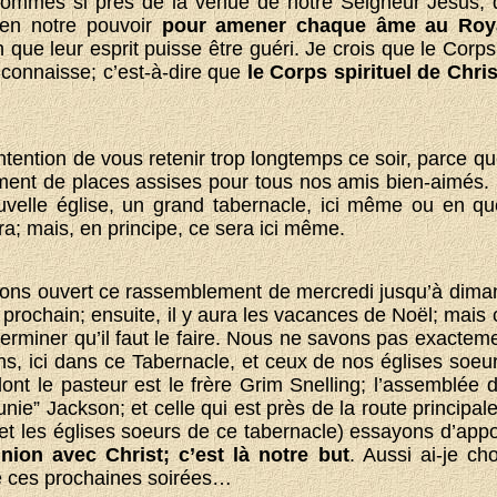
sommes si près de la venue de notre Seigneur Jésus, 
t en notre pouvoir
pour amener chaque âme au Roya
in que leur esprit puisse être guéri. Je crois que le Corp
 connaisse; c’est-à-dire que
le Corps spirituel de Christ
ntention de vous retenir trop longtemps ce soir, parce qu
ent de places assises pour tous nos amis bien-aimés. 
uvelle église, un grand tabernacle, ici même ou en que
a; mais, en principe, ce sera ici même.
ons ouvert ce rassemblement de mercredi jusqu’à dima
rochain; ensuite, il y aura les vacances de Noël; mais c
erminer qu’il faut le faire. Nous ne savons pas exacteme
ns, ici dans ce Tabernacle, et ceux de nos églises soeur
dont le pasteur est le frère Grim Snelling; l’assemblée
unie” Jackson; et celle qui est près de la route principal
(et les églises soeurs de ce tabernacle) essayons d’appo
on avec Christ; c’est là notre but
. Aussi ai-je ch
e ces prochaines soirées…