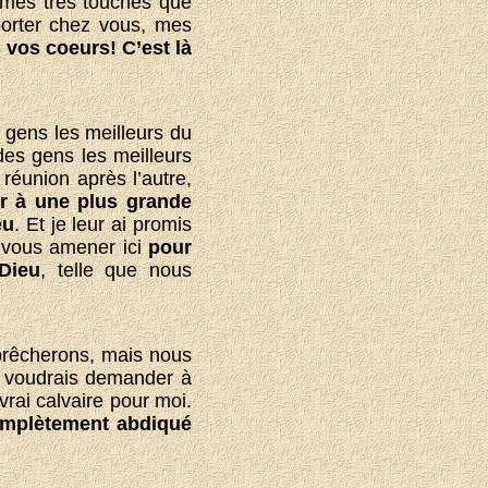
mmes très touchés que
porter chez vous, mes
 vos coeurs! C’est là
s gens les meilleurs du
des gens les meilleurs
réunion après l’autre,
ver à une plus grande
eu
. Et je leur ai promis
 vous amener ici
pour
Dieu
, telle que nous
 prêcherons, mais nous
 voudrais demander à
rai calvaire pour moi.
complètement abdiqué