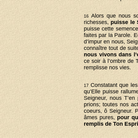
Alors que nous so
16
richesses,
puisse le 
puisse cette semence
faites par la Parole. 
d’impur en nous, Seign
connaître tout de sui
nous vivons dans l
ce soir à l’ombre de T
remplisse nos vies.
Constatant que les 
17
qu’Elle puisse rallum
Seigneur, nous T’en 
prions; toutes nos ac
coeurs, ô Seigneur. 
âmes pures,
pour qu
remplis de Ton Espri