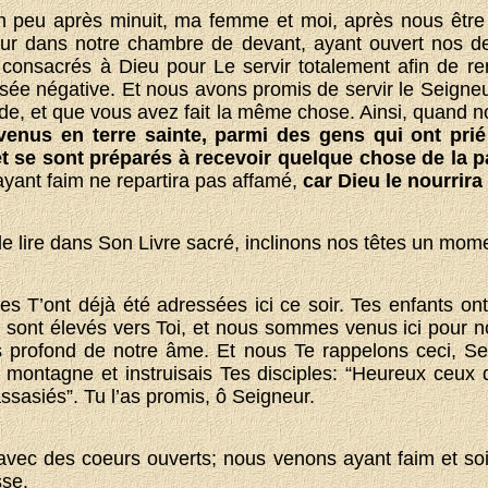
un peu après minuit, ma femme et moi, après nous être l
eur dans notre chambre de devant, ayant ouvert nos d
nsacrés à Dieu pour Le servir totalement afin de re
nsée négative. Et nous avons promis de servir le Seigne
itude, et que vous avez fait la même chose. Ainsi, quan
nus en terre sainte, parmi des gens qui ont prié 
et se sont préparés à recevoir quelque chose de la p
ayant faim ne repartira pas affamé,
car Dieu le nourrira
e lire dans Son Livre sacré, inclinons nos têtes un mome
es T’ont déjà été adressées ici ce soir. Tes enfants on
 sont élevés vers Toi, et nous sommes venus ici pour n
s profond de notre âme. Et nous Te rappelons ceci, Sei
 montagne et instruisais Tes disciples: “Heureux ceux q
rassasiés”. Tu l’as promis, ô Seigneur.
avec des coeurs ouverts; nous venons ayant faim et soi
sse.