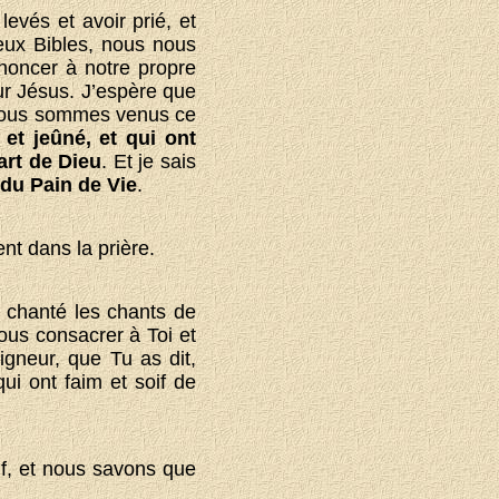
evés et avoir prié, et
eux Bibles, nous nous
noncer à notre propre
ur Jésus. J’espère que
d nous sommes venus ce
et jeûné, et qui ont
art de Dieu
. Et je sais
 du Pain de Vie
.
nt dans la prière.
t chanté les chants de
ous consacrer à Toi et
gneur, que Tu as dit,
ui ont faim et soif de
f, et nous savons que