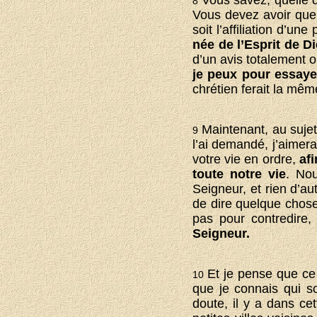
Vous savez, quelle q
8
Vous devez avoir que
soit l’affiliation d’u
née de l’Esprit de D
d’un avis totalement 
je peux pour essaye
chrétien ferait la mê
Maintenant, au suje
9
l’ai demandé, j’aimera
votre vie en ordre,
af
toute notre vie
. No
Seigneur, et rien d’aut
de dire quelque chose 
pas pour contredire
Seigneur.
Et je pense que ce 
10
que je connais qui s
doute, il y a dans ce