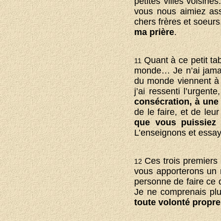
petites villes voisi
vous nous aimiez ass
chers frères et soeurs
ma prière
.
Quant à ce petit ta
11
monde… Je n’ai jama
du monde viennent à c
j’ai ressenti l’urgent
consécration, à une
de le faire, et de l
que vous puissiez
L’enseignons et essa
Ces trois premiers
12
vous apporterons un
personne de faire ce 
Je ne comprenais plus
toute volonté propre