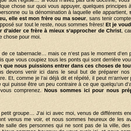
ue soit l’église… si vous n’avez pas une doctrine, vous 
lque chose sur quoi vous appuyer, quelques principes à
ne personne ou la dénomination à laquelle elle appartient,
ieu, elle est mon frère ou ma soeur
, sans tenir comp
opposé sur tout le reste, nous sommes frères!
Et je voud
r d’aider ce frère à mieux s’approcher de Christ
, ca
me chose pour moi.
t de ce tabernacle… mais ce n’est pas le moment d’en 
is que vous coupiez tous les ponts qui sont derrière vou
in que nous puissions entrer dans ces choses de tou
us devons venir ici dans le seul but de préparer no
re. Et, comme je l’ai déjà dit et répété, il peut m’arrive
qui puisse être un peu contraire à ce que quelqu’un d’au
, vous comprenez.
Nous sommes ici pour nous prép
petit groupe… J’ai ici avec moi, venus de différents end
ont venus me voir, et nous sommes heureux de les a
tte salle des personnes qui ne sont pas de la ville, de