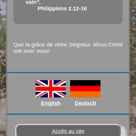
vain”.
Philippiens 2.12-16
Que la grâce de notre Seigneur Jésus-Christ
soit avec vous!
English
Deutsch
Accès au site