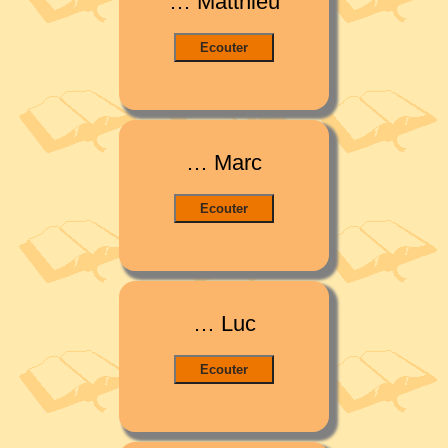
… Matthieu
… Marc
… Luc