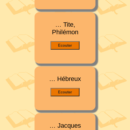
… Tite,
Philémon
… Hébreux
… Jacques