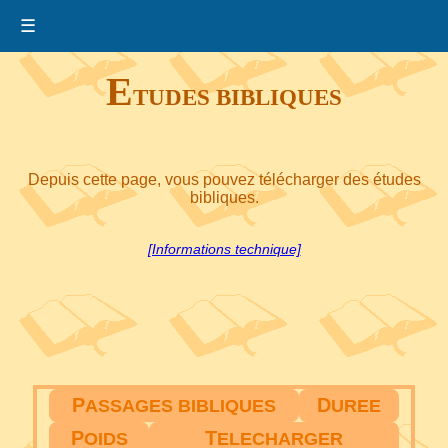
☰
E
TUDES BIBLIQUES
Depuis cette page, vous pouvez télécharger des études
bibliques.
[Informations technique]
P
D
ASSAGES BIBLIQUES
UREE
P
T
OIDS
ELECHARGER