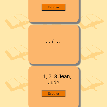
… / …
… 1, 2, 3 Jean,
Jude