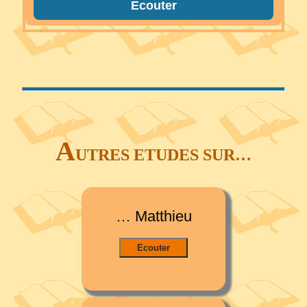
Ecouter
A
UTRES ETUDES SUR…
… Matthieu