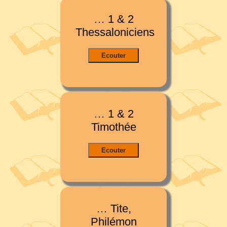
… 1 & 2
Thessaloniciens
… 1 & 2
Timothée
… Tite,
Philémon