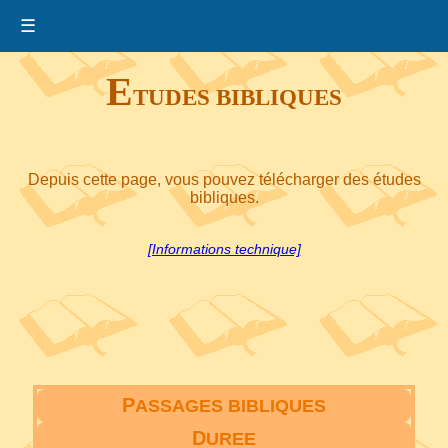
☰
E
TUDES BIBLIQUES
Depuis cette page, vous pouvez télécharger des études
bibliques.
[Informations technique]
P
ASSAGES BIBLIQUES
D
UREE