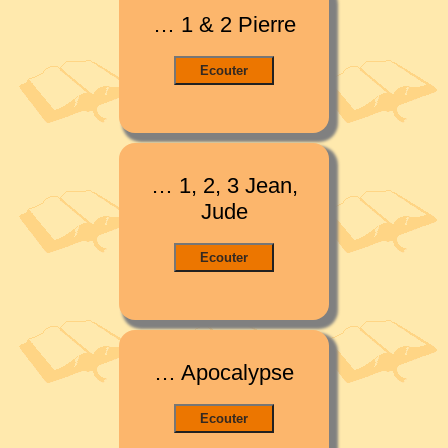
… 1 & 2 Pierre
… 1, 2, 3 Jean,
Jude
… Apocalypse