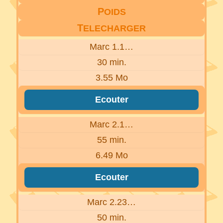
P
OIDS
T
ELECHARGER
Marc 1.1…
30 min.
3.55 Mo
Ecouter
Marc 2.1…
55 min.
6.49 Mo
Ecouter
Marc 2.23…
50 min.