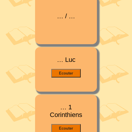
… / …
… Luc
… 1
Corinthiens