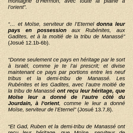
montagne d’Hermon, avec toute la plaine à
l’orient”.
“… et Moïse, serviteur de l’Eternel
donna leur
pays en possession
aux Rubénites, aux
Gadites, et à la moitié de la tribu de Manassé”
(Josué 12.1b-6b).
“Donne seulement ce pays en héritage par le sort
à Israël, comme je te l’ai prescrit; et divise
maintenant ce pays par portions entre les neuf
tribus et la demi-tribu de Manassé. Les
Rubénites et les Gadites, avec l’autre moitié de
la tribu de Manassé
ont reçu leur héritage, que
Moïse leur a donné de l’autre côté du
Jourdain, à l’orient
, comme le leur a donné
Moïse, serviteur de l’Eternel”
(Josué 13.7,8).
“Et Gad, Ruben et la demi-tribu de Manassé ont
reçu leur héritage, que Moïse, serviteur de