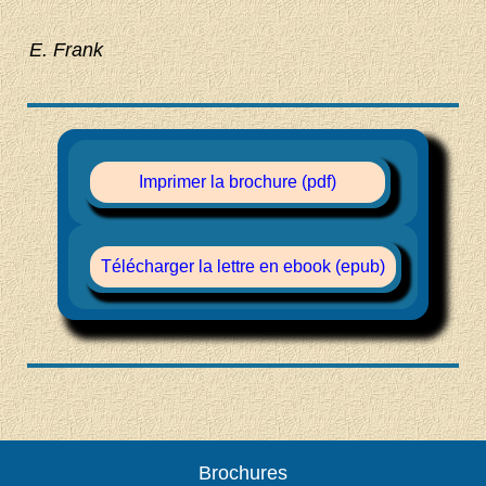
E. Frank
Imprimer la brochure (pdf)
Télécharger la lettre en ebook (epub)
Brochures