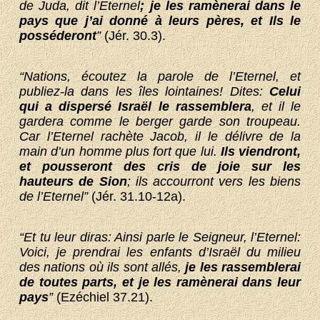
de Juda, dit l’Eternel
; je les ramènerai dans le
pays que j’ai donné à leurs pères, et Ils le
posséderont
”
(Jér. 30.3).
“Nations, écoutez la parole de l’Eternel, et
publiez-la dans les îles lointaines! Dites:
Celui
qui a dispersé Israël le rassemblera
, et il le
gardera comme le berger garde son troupeau.
Car l’Eternel rachète Jacob, il le délivre de la
main d’un homme plus fort que lui.
Ils viendront,
et pousseront des cris de joie sur les
hauteurs de Sion
; ils accourront vers les biens
de l’Eternel”
(Jér. 31.10-12a).
“Et tu leur diras: Ainsi parle le Seigneur, l’Eternel:
Voici, je prendrai les enfants d’Israël du milieu
des nations où ils sont allés,
je les rassemblerai
de toutes parts, et je les ramènerai dans leur
pays
”
(Ezéchiel 37.21).