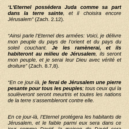
“
L’Eternel possédera Juda comme sa part
dans la terre sainte
, et il choisira encore
Jérusalem”
(Zach. 2.12).
“Ainsi parle l’Eternel des armées: Voici, je
délivre
mon peuple du pays de l’orient et du pays du
soleil couchant.
Je les ramènerai, et ils
habiteront au milieu de Jérusalem
, ils seront
mon peuple, et je serai leur Dieu avec vérité et
droiture”
(Zach. 8.7,8).
“En ce jour-là,
je ferai de Jérusalem une pierre
pesante pour tous les peuples
; tous ceux qui la
soulèveront seront meurtris et toutes les nations
de la terre s’assembleront contre elle.
En ce jour-là, l’Eternel protégera les habitants de
Jérusalem, et le faible parmi eux sera dans ce
jour comme David, la maison de David sera