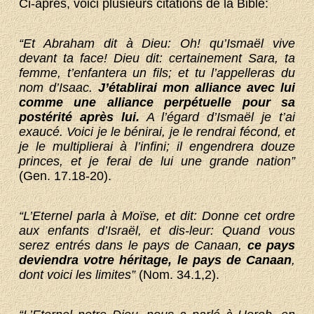
Ci-après, voici plusieurs citations de la Bible:
“Et Abraham dit à Dieu: Oh! qu’Ismaël vive
devant ta face! Dieu dit: certainement Sara, ta
femme, t’enfantera un fils; et tu l’appelleras du
nom d’Isaac.
J’établirai mon alliance avec lui
comme une alliance perpétuelle pour sa
postérité après lui.
A l’égard d’Ismaël je t’ai
exaucé. Voici je le bénirai, je le rendrai fécond, et
je le multiplierai à l’infini; il engendrera douze
princes, et je ferai de lui une grande nation”
(Gen. 17.18-20).
“L’Eternel parla à Moïse, et dit: Donne cet ordre
aux enfants d’Israël, et dis-leur: Quand vous
serez entrés dans le pays de Canaan,
ce pays
deviendra votre héritage, le pays de Canaan
,
dont voici les limites”
(Nom. 34.1,2).