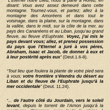
“L’Eternel notre Dieu, nous a parlé à Horeb, en
disant: Vous avez assez demeuré dans cette
montagne. Tournez-vous, et partez; allez à la
montagne des Amoréens et dans tout le
voisinage, dans la plaine, sur la montagne, dans
la vallée, dans le midi, sur la côte de la mer, au
pays des Cananéens et au Liban, jusqu’au grand
fleuve, au fleuve d’Euphrate.
Voyez, j’ai mis le
pays devant vous; allez, et prenez possession
du pays que l’Eternel a juré à vos pères,
Abraham, Isaac et Jacob, de donner à eux et
à leur postérité après eux
”
(Deut.1.6-8).
“Tout lieu que foulera la plante de votre pied sera
à vous;
votre frontière s’étendra du désert au
Liban et du fleuve de l’Euphrate jusqu’à la
mer occidentale
”
(Deut. 11.24).
“...
de l’autre côté du Jourdain, vers le soleil
levant
, depuis le torrent de l’Arnon jusqu’à la