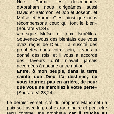
Noé. Parmi les descendants
d’Abraham nous dirigeâmes aussi
David et Salomon, et Job et Joseph, et
Moïse et Aaron. C’est ainsi que nous
récompensons ceux qui font le bien»
(Sourate VI.84).
«Lorsque Moïse dit aux Israélites:
Souvenez-vous des bienfaits que vous
avez reçus de Dieu: Il a suscité des
prophètes dans votre sein, il vous a
donné des rois, et il vous a accordé
des faveurs qu’il n’avait jamais
accordées à aucune autre nation.
Entre, ô mon peuple, dans la terre
sainte que Dieu t’a destinée; ne
vous tournez pas en arrière, de peur
que vous ne marchiez à votre perte
»
(Sourate V. 23,24).
Le dernier verset, cité du prophète Mahomet (la
paix soit avec lui), est extraordinaire et peut être
reçu comme une prophétie
car il touche au