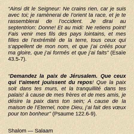
“Ainsi dit le Seigneur: Ne crains rien, car je suis
avec toi; je ramènerai de l’orient ta race, et je te
rassemblerai de l’occident. Je dirai au
septentrion: Donne! Et au midi: Ne retiens point!
Fais venir mes fils des pays lointains, et mes
filles de l’extrémité de la terre, tous ceux qui
s’appellent de mon nom, et que j’ai créés pour
ma gloire, que j’ai formés et que j’ai faits”
(Esaïe
43.5-7).
“
Demandez la paix de Jérusalem. Que ceux
qui t’aiment jouissent du repos
! Que la paix
soit dans tes murs, et la tranquillité dans tes
palais! à cause de mes frères et de mes amis, je
désire la paix dans ton sein; A cause de la
maison de l’Eternel, notre Dieu, j’ai fait des vœux
pour ton bonheur”
(Psaume 122.6-9).
Shalom — Salaam