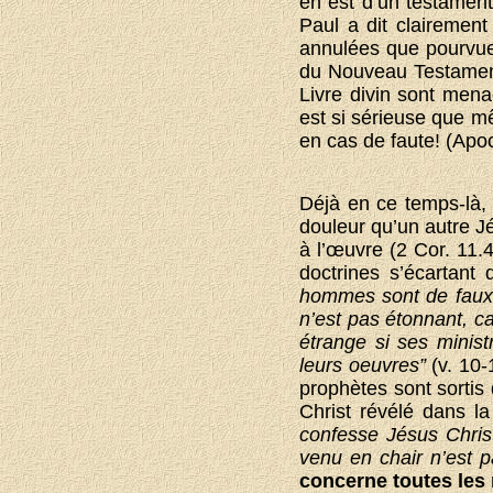
en est d’un testament
Paul a dit clairemen
annulées que pourvues
du Nouveau Testamen
Livre divin sont mena
est si sérieuse que m
en cas de faute! (Apoc
Déjà en ce temps-là, 
douleur qu’un autre Jé
à l’œuvre (2 Cor. 11.
doctrines s’écartant 
hommes sont de faux a
n’est pas étonnant, c
étrange si ses minist
leurs oeuvres”
(v. 10
prophètes sont sorti
Christ révélé dans la
confesse Jésus Christ
venu en chair n’est pa
concerne toutes les 