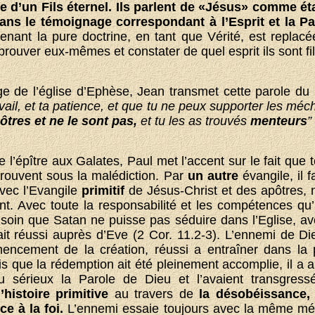
e d’un Fils éternel. Ils parlent de «Jésus» comme éta
ns le témoignage correspondant à l’Esprit et la Par
enant la pure doctrine, en tant que Vérité, est replacée
prouver eux-mêmes et constater de quel esprit ils sont fil
ge de l’église d’Ephèse, Jean transmet cette parole du
avail, et ta patience, et que tu ne peux supporter les méc
ôtres et ne le sont pas,
et tu les as trouvés
menteurs
”
 l’épître aux Galates, Paul met l’accent sur le fait que
trouvent sous la malédiction. Par
un autre
évangile, il 
vec l’Evangile
primitif
de Jésus-Christ et des apôtres, n
ent. Avec toute la responsabilité et les compétences qu’
 soin que Satan ne puisse pas séduire dans l’Eglise, av
ait réussi auprès d’Eve (2 Cor. 11.2-3). L’ennemi de D
ncement de la création, réussi a entraîner dans la p
 que la rédemption ait été pleinement accomplie, il a a
au sérieux la Parole de Dieu et l’avaient transgres
l’histoire primitive
au travers de
la désobéissance, l
ce à la foi.
L’ennemi essaie toujours avec la même mét