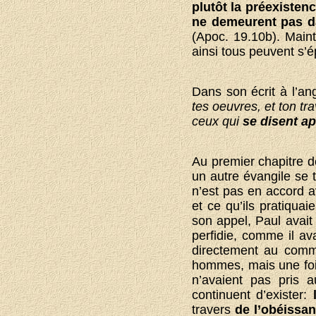
plutôt la préexistenc
ne demeurent pas da
(Apoc. 19.10b). Maint
ainsi tous peuvent s’é
Dans son écrit à l’an
tes oeuvres, et ton tr
ceux qui
se disent ap
Au premier chapitre de
un autre évangile se 
n’est pas en accord a
et ce qu’ils pratiquai
son appel, Paul avait
perfidie, comme il av
directement au comme
hommes, mais une fois
n’avaient pas pris 
continuent d’exister:
travers
de l’obéissan