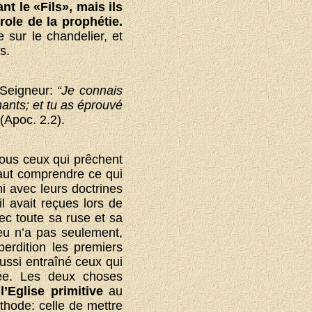
nt le «Fils», mais ils
ole de la prophétie.
 sur le chandelier, et
s.
 Seigneur:
“Je connais
hants; et tu as éprouvé
(Apoc. 2.2).
 tous ceux qui prêchent
faut comprendre ce qui
i avec leurs doctrines
il avait reçues lors de
ec toute sa ruse et sa
ieu n’a pas seulement,
erdition les premiers
ussi entraîné ceux qui
sée. Les deux choses
’Eglise primitive
au
hode: celle de mettre