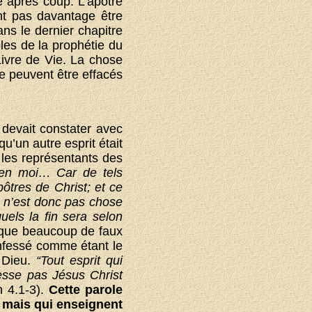
é après coup. L’apôtre
nt pas davantage être
ns le dernier chapitre
es de la prophétie du
Livre de Vie. La chose
e peuvent être effacés
 devait constater avec
u’un autre esprit était
 les représentants des
 en moi… Car de tels
ôtres de Christ; et ce
e n’est donc pas chose
uels la fin sera selon
t que beaucoup de faux
nfessé comme étant le
 Dieu.
“Tout esprit qui
fesse pas Jésus Christ
 4.1-3).
Cette parole
, mais qui enseignent