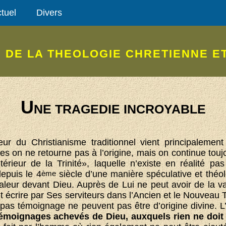
tuel
Divers
I DE LA THEOLOGIE CHRETIENNE E
U
NE TRAGEDIE INCROYABLE
rieur du Christianisme traditionnel vient principaleme
s on ne retourne pas à l’origine, mais on continue toujo
ntérieur de la Trinité», laquelle n’existe en réalité pa
epuis le 4
ème
siècle d’une manière spéculative et théol
aleur devant Dieu. Auprès de Lui ne peut avoir de la val
it écrire par Ses serviteurs dans l’Ancien et le Nouveau
 pas témoignage ne peuvent pas être d’origine divine. 
émoignages achevés de Dieu, auxquels rien ne doit 