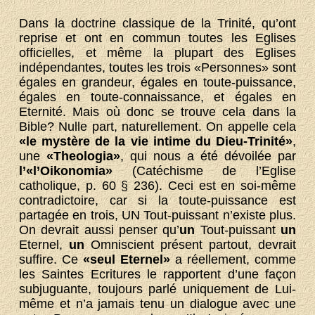
Dans la doctrine classique de la Trinité, qu’ont
reprise et ont en commun toutes les Eglises
officielles, et même la plupart des Eglises
indépendantes, toutes les trois «Personnes» sont
égales en grandeur, égales en toute-puissance,
égales en toute-connaissance, et égales en
Eternité. Mais où donc se trouve cela dans la
Bible? Nulle part, naturellement. On appelle cela
«le mystère de la vie intime du Dieu-Trinité»
,
une
«Theologia»
, qui nous a été dévoilée par
l’«l’Oikonomia»
(Catéchisme de l’Eglise
catholique, p. 60 § 236). Ceci est en soi-même
contradictoire, car si la toute-puissance est
partagée en trois, UN Tout-puissant n’existe plus.
On devrait aussi penser qu’
un
Tout-puissant
un
Eternel,
un
Omniscient présent partout, devrait
suffire. Ce
«seul Eternel»
a réellement, comme
les Saintes Ecritures le rapportent d’une façon
subjuguante, toujours parlé uniquement de Lui-
même et n’a jamais tenu un dialogue avec une