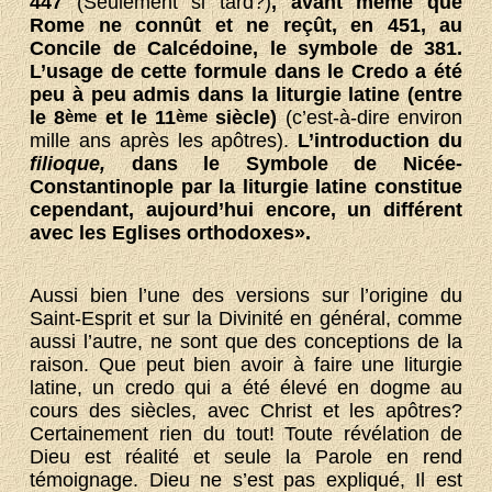
447
(Seulement si tard?)
, avant même que
Rome ne connût et ne reçût, en 451, au
Concile de Calcédoine, le symbole de 381.
L’usage de cette formule dans le Credo a été
peu à peu admis dans la liturgie latine (entre
le 8
ème
et le 11
ème
siècle)
(c’est-à-dire environ
mille ans après les apôtres).
L’introduction du
filioque,
dans le Symbole de Nicée-
Constantinople par la liturgie latine constitue
cependant, aujourd’hui encore, un différent
avec les Eglises orthodoxes».
Aussi bien l’une des versions sur l’origine du
Saint-Esprit et sur la Divinité en général, comme
aussi l’autre, ne sont que des conceptions de la
raison. Que peut bien avoir à faire une liturgie
latine, un credo qui a été élevé en dogme au
cours des siècles, avec Christ et les apôtres?
Certainement rien du tout! Toute révélation de
Dieu est réalité et seule la Parole en rend
témoignage. Dieu ne s’est pas expliqué, Il est