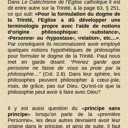
Dans
Le Catéchisme de l’Eglise catholique
il est
dit entre autre sur la Trinité, à la page 63, § 251,
ce qui suit:
«Pour la formulation du dogme de
la Trinité, l’Eglise a dû développer une
terminologie propre avec l’aide de notions
d’origine philosophique: ‹substance›,
‹Personne› ou ‹hypostase›, ‹relation›, etc…»
.
Par conséquent ils reconnaissent avoir employé
quelques notions hypothétiques de philosophie
pour formuler le dogme de la Trinité. Paul nous
met en garde disant:
“Prenez garde que
personne ne fasse de vous sa proie par la
philosophie…”
(Col. 2.8). Dans leur sphère, les
philosophes peuvent philosopher à cœur-joie,
mais, de grâce, pas sur Dieu. Qu’est-ce que la
philosophie peut avoir à faire avec Dieu?
Il y est aussi question du «
principe sans
principe
» lorsqu’on parle de la «première
Personne», les deux autres devraient avoir leur
origine dans le principe, et ainsi de suite. Il faut