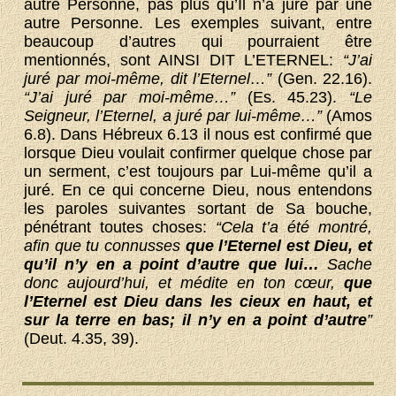
autre Personne, pas plus qu’Il n’a juré par une
autre Personne. Les exemples suivant, entre
beaucoup d’autres qui pourraient être
mentionnés, sont AINSI DIT L’ETERNEL:
“J’ai
juré par moi-même, dit l’Eternel…”
(Gen. 22.16).
“J’ai juré par moi-même…”
(Es. 45.23).
“Le
Seigneur, l’Eternel, a juré par lui-même…”
(Amos
6.8). Dans Hébreux 6.13 il nous est confirmé que
lorsque Dieu voulait confirmer quelque chose par
un serment, c’est toujours par Lui-même qu’il a
juré. En ce qui concerne Dieu, nous entendons
les paroles suivantes sortant de Sa bouche,
pénétrant toutes choses:
“Cela t’a été montré,
afin que tu connusses
que l’Eternel est Dieu, et
qu’il n’y en a point d’autre que lui…
Sache
donc aujourd’hui, et médite en ton cœur,
que
l’Eternel est Dieu dans les cieux en haut, et
sur la terre en bas; il n’y en a point d’autre
”
(Deut. 4.35, 39).