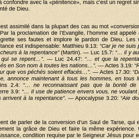
à confondre avec la «pénitence», mais c’est un regret s
onté de Dieu.
st assimilé dans la plupart des cas au mot «conversio
 Par la proclamation de l’Evangile, l’homme est appelé à
egrette ses fautes et implore le pardon de Dieu. Les 
tance est indispensable: Matthieu 9.13:
“Car je ne suis
pécheurs à la repentance”
(Martin). — Luc 15.7:
“… il y au
 qui se repent…”
. — Luc 24.47:
“… et que la repent
hés en Son nom à toutes les nations…”.
— Actes 3.19
: 
ur que vos péchés soient effacés…”.
— Actes 17.30:
“D
e, annonce maintenant à tous les hommes, en tous lie
ns 2.4:
“… ne reconnaissant pas que la bonté de 
rre 3.9:
“… Il use de patience envers vous, ne voulant
 arrivent à la repentance”
. — Apocalypse 3.20:
“Aie do
ement de parler de la conversion d’un Saul de Tarse, qui
ement la grâce de Dieu et faire la même expérience. 
issance, condition requise par le Seigneur Jésus pour 