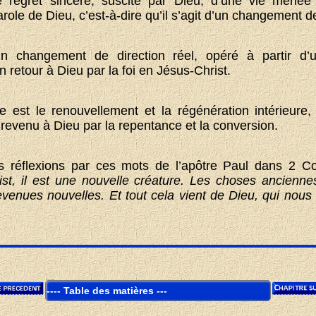
e regret sincère, suscité par Dieu, d’une vie menée
ole de Dieu, c’est-à-dire qu’il s’agit d’un changement d
n changement de direction réel, opéré à partir d’u
n retour à Dieu par la foi en Jésus-Christ.
e est le renouvellement et la régénération intérieure,
evenu à Dieu par la repentance et la conversion.
 réflexions par ces mots de l’apôtre Paul dans 2 Co
st, il est une nouvelle créature. Les choses ancienne
venues nouvelles. Et tout cela vient de Dieu, qui nous 
Table des matières