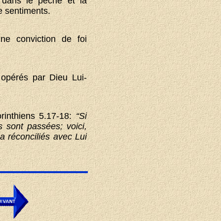
 dans le péché et la
e sentiments.
ne conviction de foi
 opérés par Dieu Lui-
rinthiens 5.17-18:
“Si
s sont passées; voici,
a réconciliés avec Lui