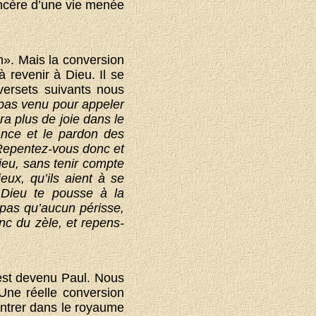
incère d’une vie menée
n». Mais la conversion
 revenir à Dieu. Il se
versets suivants nous
 pas venu pour appeler
ra plus de joie dans le
ance et le pardon des
“Repentez-vous donc et
ieu, sans tenir compte
ux, qu’ils aient à se
Dieu te pousse à la
 pas qu’aucun périsse,
nc du zèle, et repens-
 est devenu Paul. Nous
Une réelle conversion
entrer dans le royaume