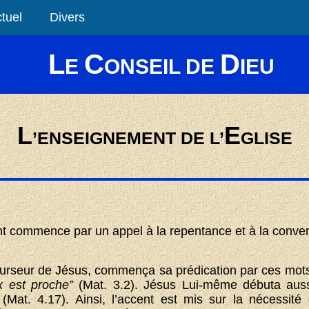
tuel
Divers
L
C
D
E
ONSEIL DE
IEU
L
E
’ENSEIGNEMENT DE L’
GLISE
 commence par un appel à la repentance et à la conver
curseur de Jésus, commença sa prédication par ces mot
x est proche”
(Mat. 3.2). Jésus Lui-même débuta auss
 (Mat. 4.17). Ainsi, l’accent est mis sur la nécessité