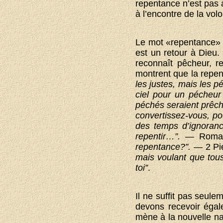
repentance n’est pas 
à l’encontre de la vol
Le mot «repentance» e
est un retour à Dieu.
reconnaît pêcheur, r
montrent que la repen
les justes, mais les 
ciel pour un pécheur
péchés seraient prêc
convertissez-vous, po
des temps d’ignoranc
repentir…”.
— Romai
repentance?”.
— 2 Pie
mais voulant que tous
toi”
.
Il ne suffit pas seul
devons recevoir égal
mène à la nouvelle na