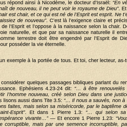
us répond ainsi à Nicodème, le docteur d’Israël:
“En vé
aît de nouveau, il ne peut voir le royaume de Dieu”
. Et
air est chair, et ce qui est né de l’Esprit est esprit. Ne t
 naissiez de nouveau”
. C’est là l’exigence claire et pré
 de l’Esprit et l’oppose à la naissance selon la chai
ie naturelle, et que par sa naissance naturelle il entre
omme terrestre doit être engendré par l’Esprit de Die
pour posséder la vie éternelle.
n exemple à la portée de tous. Et toi, cher lecteur, as-tu
considérer quelques passages bibliques parlant du reno
issance. Ephésiens 4.23-24 dit:
“… à être renouvelés d
vêtir l’homme nouveau, créé selon Dieu dans une justi
s lisons aussi dans Tite 3.5:
“… Il nous a sauvés, non à
ons faites, mais selon sa miséricorde, par le baptême de
int-Esprit”
. Et dans 1 Pierre 1.3:
“… qui selon sa
 espérance vivante…”
— Et encore 1 Pierre 1.23:
“Vou
corruptible, mais par une semence incorruptible, par