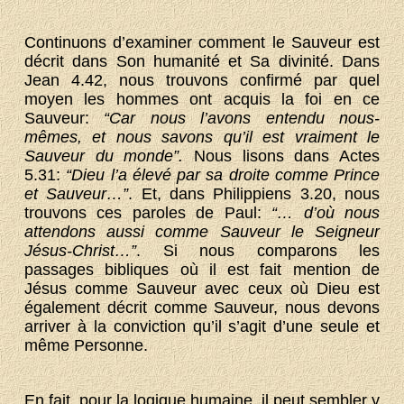
Continuons d’examiner comment le Sauveur est
décrit dans Son humanité et Sa divinité. Dans
Jean 4.42, nous trouvons confirmé par quel
moyen les hommes ont acquis la foi en ce
Sauveur:
“Car nous l’avons entendu nous-
mêmes, et nous savons qu’il est vraiment le
Sauveur du monde”.
Nous lisons dans Actes
5.31:
“Dieu l’a élevé par sa droite comme Prince
et Sauveur…”
. Et, dans Philippiens 3.20, nous
trouvons ces paroles de Paul:
“… d’où nous
attendons aussi comme Sauveur le Seigneur
Jésus-Christ…”
. Si nous comparons les
passages bibliques où il est fait mention de
Jésus comme Sauveur avec ceux où Dieu est
également décrit comme Sauveur, nous devons
arriver à la conviction qu’il s’agit d’une seule et
même Personne.
En fait, pour la logique humaine, il peut sembler y