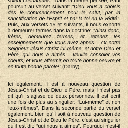
soient condamnés”
. Dans la même pensée, Paul
poursuit au verset suivant:
“Dieu vous a choisis
dès le commencement pour le salut, par la
sanctification de l’Esprit et par la foi en la vérité”
.
Puis, aux versets 15 et suivants, il nous exhorte
à demeurer fermes dans la doctrine:
“Ainsi donc,
frères, demeurez fermes, et retenez les
enseignements que vous avez appris… Or notre
Seigneur Jésus-Christ lui-même, et notre Dieu et
Père, qui nous a aimés… veuille consoler vos
coeurs, et vous affermir en toute bonne oeuvre et
en toute bonne parole!”
(Darby).
Ici également, il est à nouveau question de
Jésus-Christ et de Dieu le Père, mais il n’est pas
dit qu’il s’agisse de deux personnes. Il est écrit
une fois de plus au singulier: “Lui-même” et non
“eux-mêmes”. Dans la seconde partie du verset
également, bien qu’il soit à nouveau question de
Jésus-Christ et de Dieu le Père, c’est au singulier
qu’il est dit: “qui nous a aimés”. Pourquoi n’est-il