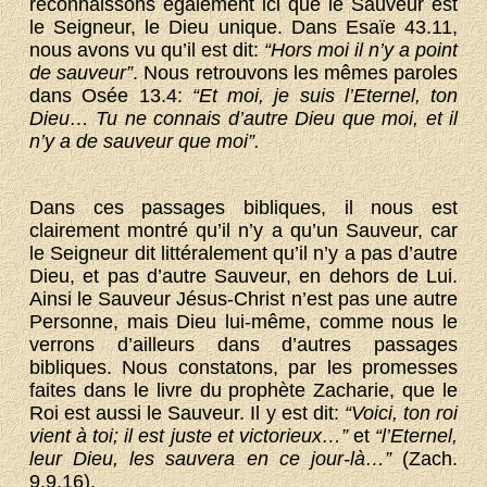
reconnaissons également ici que le Sauveur est
le Seigneur, le Dieu unique. Dans Esaïe 43.11,
nous avons vu qu’il est dit:
“Hors moi il n’y a point
de sauveur”
. Nous retrouvons les mêmes paroles
dans Osée 13.4:
“Et moi, je suis l’Eternel, ton
Dieu… Tu ne connais d’autre Dieu que moi, et il
n’y a de sauveur que moi”.
Dans ces passages bibliques, il nous est
clairement montré qu’il n’y a qu’un Sauveur, car
le Seigneur dit littéralement qu’il n’y a pas d’autre
Dieu, et pas d’autre Sauveur, en dehors de Lui.
Ainsi le Sauveur Jésus-Christ n’est pas une autre
Personne, mais Dieu lui-même, comme nous le
verrons d’ailleurs dans d’autres passages
bibliques. Nous constatons, par les promesses
faites dans le livre du prophète Zacharie, que le
Roi est aussi le Sauveur. Il y est dit:
“Voici, ton roi
vient à toi; il est juste et victorieux…”
et
“l’Eternel,
leur Dieu, les sauvera en ce jour-là…”
(Zach.
9.9,16).