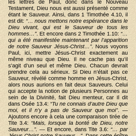
les lettres de Paul, donc dans le Nouveau
Testament, Dieu nous est aussi présenté comme
étant le Sauveur. Ainsi, dans 1 Timothée 4.10, il
est dit:
“… nous mettons notre espérance dans le
Dieu vivant, qui est le Sauveur de tous les
hommes…”
. Et encore dans 2 Timothée 1.10:
“…
qui a été manifestée maintenant par l’apparition
de notre Sauveur Jésus-Christ…”
. Nous voyons
Paul, ici, mettre Jésus-Christ exactement au
même niveau que Dieu. Il ne cache pas qu’il
s’agit d’un seul et même Dieu. Chacun devrait
prendre cela au sérieux. Si Dieu n’était pas ce
Sauveur, révélé comme homme en Jésus-Christ,
alors nous aurions en fait deux Sauveurs. Celui
qui accepte la notion de plusieurs Personnes au
sein de la Divinité, fait Dieu menteur, car Il dit
dans Osée 13.4:
“Tu ne connais d’autre Dieu que
moi, et il n’y a pas de Sauveur que moi”
. —
Ajoutons encore à cela une comparaison tirée de
Tite 3.4:
“Mais, lorsque la bonté de Dieu, notre
Sauveur…”.
— Et encore, dans Tite 3.6:
“… par
Jésus-Christ notre Sauveur…”
. Dans cette épître