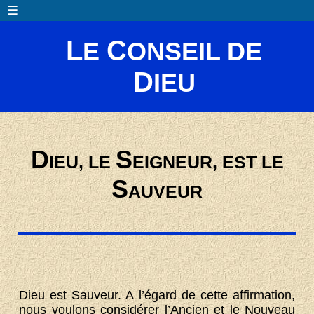
☰
L
C
E
ONSEIL DE
D
IEU
D
S
IEU, LE
EIGNEUR, EST LE
S
AUVEUR
Dieu est Sauveur. A l’égard de cette affirmation,
nous voulons considérer l’Ancien et le Nouveau