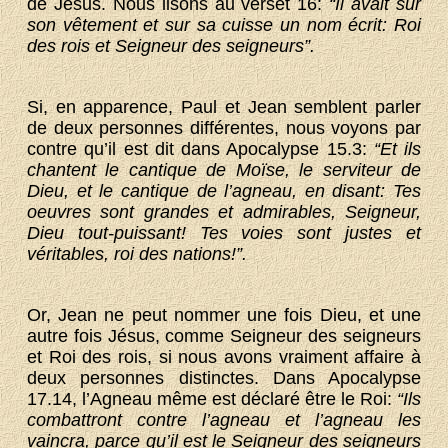
de Jésus. Nous lisons au verset 16:
“Il avait sur
son vêtement et sur sa cuisse un nom écrit: Roi
des rois et Seigneur des seigneurs”.
Si, en apparence, Paul et Jean semblent parler
de deux personnes différentes, nous voyons par
contre qu’il est dit dans Apocalypse 15.3:
“Et ils
chantent le cantique de Moïse, le serviteur de
Dieu, et le cantique de l’agneau, en disant: Tes
oeuvres sont grandes et admirables, Seigneur,
Dieu tout-puissant! Tes voies sont justes et
véritables, roi des nations!”.
Or, Jean ne peut nommer une fois Dieu, et une
autre fois Jésus, comme Seigneur des seigneurs
et Roi des rois, si nous avons vraiment affaire à
deux personnes distinctes. Dans Apocalypse
17.14, l’Agneau même est déclaré être le Roi:
“Ils
combattront contre l’agneau et l’agneau les
vaincra, parce qu’il est le Seigneur des seigneurs