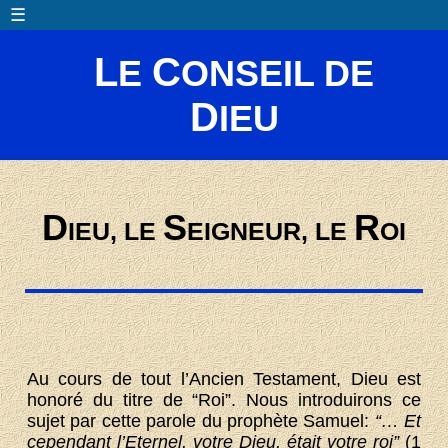
☰
L
C
E
ONSEIL DE
D
IEU
D
S
R
IEU, LE
EIGNEUR, LE
OI
Au cours de tout l’Ancien Testament, Dieu est
honoré du titre de “Roi”. Nous introduirons ce
sujet par cette parole du prophète Samuel:
“… Et
cependant l’Eternel, votre Dieu, était votre roi”
(1