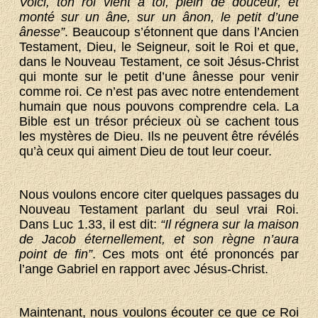
Voici, ton roi vient à toi, plein de douceur, et
monté sur un âne, sur un ânon, le petit d’une
ânesse”
. Beaucoup s’étonnent que dans l’Ancien
Testament, Dieu, le Seigneur, soit le Roi et que,
dans le Nouveau Testament, ce soit Jésus-Christ
qui monte sur le petit d’une ânesse pour venir
comme roi. Ce n’est pas avec notre entendement
humain que nous pouvons comprendre cela. La
Bible est un trésor précieux où se cachent tous
les mystères de Dieu. Ils ne peuvent être révélés
qu’à ceux qui aiment Dieu de tout leur coeur.
Nous voulons encore citer quelques passages du
Nouveau Testament parlant du seul vrai Roi.
Dans Luc 1.33, il est dit:
“Il régnera sur la maison
de Jacob éternellement, et son règne n’aura
point de fin”
. Ces mots ont été prononcés par
l’ange Gabriel en rapport avec Jésus-Christ.
Maintenant, nous voulons écouter ce que ce Roi