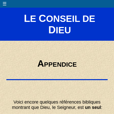
☰
L
C
E
ONSEIL DE
D
IEU
A
PPENDICE
Voici encore quelques références bibliques
montrant que Dieu, le Seigneur, est
un seul
: