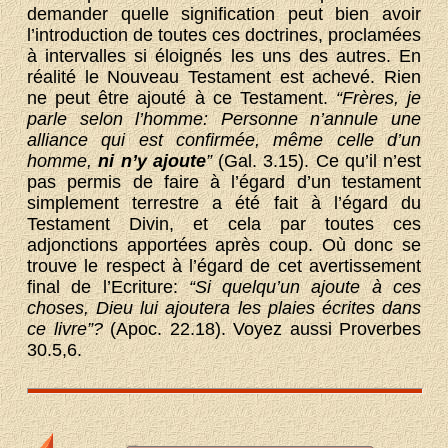
demander quelle signification peut bien avoir
l’introduction de toutes ces doctrines, proclamées
à intervalles si éloignés les uns des autres. En
réalité le Nouveau Testament est achevé. Rien
ne peut être ajouté à ce Testament.
“Frères, je
parle selon l’homme: Personne n’annule une
alliance qui est confirmée, même celle d’un
homme,
ni n’y ajoute
”
(Gal. 3.15). Ce qu’il n’est
pas permis de faire à l’égard d’un testament
simplement terrestre a été fait à l’égard du
Testament Divin, et cela par toutes ces
adjonctions apportées après coup. Où donc se
trouve le respect à l’égard de cet avertissement
final de l’Ecriture:
“Si quelqu’un ajoute à ces
choses, Dieu lui ajoutera les plaies écrites dans
ce livre”?
(Apoc. 22.18). Voyez aussi Proverbes
30.5,6.
Table des matières