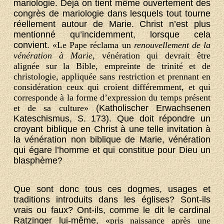
mariologie. Déjà on tient même ouvertement des
congrès de mariologie dans lesquels tout tourne
réellement autour de Marie. Christ n’est plus
mentionné qu’incidemment, lorsque cela
convient.
«Le Pape réclama un
renouvellement de la
vénération
à Marie
, vénération qui devrait être
alignée sur la Bible, empreinte de trinité et de
christologie, appliquée sans restriction et prennant en
considération ceux qui croient différemment, et qui
corresponde à la forme d’expression du temps présent
et de sa culture»
(Katholischer Erwachsenen
Kateschismus, S. 173). Que doit répondre un
croyant biblique en Christ à une telle invitation à
la vénération non biblique de Marie, vénération
qui égare l’homme et qui constitue pour Dieu un
blasphème?
Que sont donc tous ces dogmes, usages et
traditions introduits dans les églises? Sont-ils
vrais ou faux? Ont-ils, comme le dit le cardinal
Ratzinger lui-même,
«pris naissance après une