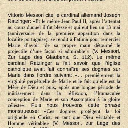
Vittorio Messori cite le cardinal allemand Joseph
Ratzinger:
«Et le même Jean Paul II, après l’attentat
au cours duquel il fut blessé et qui eut lieu un 13 mai
(anniversaire de la première apparition dans la
localité portugaise), se rendit à Fatima pour remercier
Marie d’avoir ‘de sa propre main détourné le
projectile d’une façon si admirable’»
(V. Messori,
Zur Lage des Glaubens, S. 112). Le même
cardinal Ratzinger a fait savoir que l’église
catholique avait fait connaître ses dogmes sur
Marie dans l’ordre suivant:
«… premièrement la
virginité perpétuelle de Marie et le fait qu’elle est la
Mère de Dieu et puis, après une longue période de
mûrissement dans la réflexion, l’Immaculée
conception de Marie et son Assomption à la gloire
céleste».
Puis nous trouvons cette phrase
monstrueuse:
«Ces dogmes protègent la foi
originelle en Christ, en tant que Dieu véritable et
Homme véritable»
(V. Messori, zur Lage des