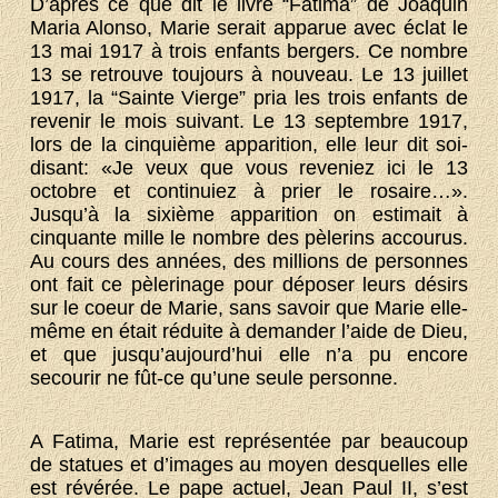
D’après ce que dit le livre “Fatima” de Joaquin
Maria Alonso, Marie serait apparue avec éclat le
13 mai 1917 à trois enfants bergers. Ce nombre
13 se retrouve toujours à nouveau. Le 13 juillet
1917, la “Sainte Vierge” pria les trois enfants de
revenir le mois suivant. Le 13 septembre 1917,
lors de la cinquième apparition, elle leur dit soi-
disant: «Je veux que vous reveniez ici le 13
octobre et continuiez à prier le rosaire…».
Jusqu’à la sixième apparition on estimait à
cinquante mille le nombre des pèlerins accourus.
Au cours des années, des millions de personnes
ont fait ce pèlerinage pour déposer leurs désirs
sur le coeur de Marie, sans savoir que Marie elle-
même en était réduite à demander l’aide de Dieu,
et que jusqu’aujourd’hui elle n’a pu encore
secourir ne fût-ce qu’une seule personne.
A Fatima, Marie est représentée par beaucoup
de statues et d’images au moyen desquelles elle
est révérée. Le pape actuel, Jean Paul II, s’est