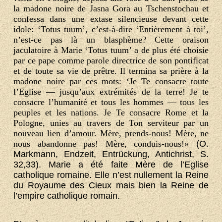
la madone noire de Jasna Gora au Tschenstochau et
confessa dans une extase silencieuse devant cette
idole: ‘Totus tuum’, c’est-à-dire ‘Entièrement à toi’,
n’est-ce pas là un blasphème? Cette oraison
jaculatoire à Marie ‘Totus tuum’ a de plus été choisie
par ce pape comme parole directrice de son pontificat
et de toute sa vie de prêtre. Il termina sa prière à la
madone noire par ces mots: ‘Je Te consacre toute
l’Eglise — jusqu’aux extrémités de la terre! Je te
consacre l’humanité et tous les hommes — tous les
peuples et les nations. Je Te consacre Rome et la
Pologne, unies au travers de Ton serviteur par un
nouveau lien d’amour. Mère, prends-nous! Mère, ne
nous abandonne pas! Mère, conduis-nous!»
(O.
Markmann, Endzeit, Entrückung, Antichrist, S.
32,33). Marie a été faite Mère de l’Eglise
catholique romaine. Elle n’est nullement la Reine
du Royaume des Cieux mais bien la Reine de
l’empire catholique romain.