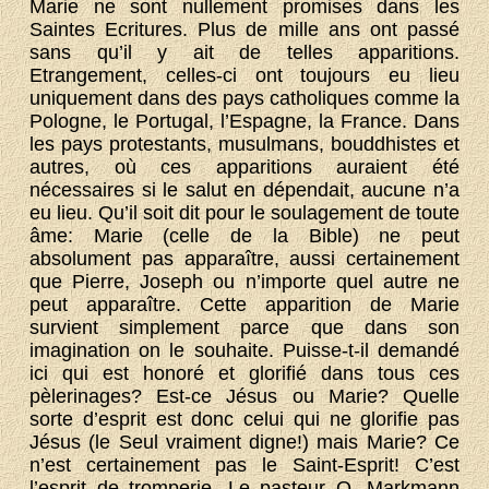
Marie ne sont nullement promises dans les
Saintes Ecritures. Plus de mille ans ont passé
sans qu’il y ait de telles apparitions.
Etrangement, celles-ci ont toujours eu lieu
uniquement dans des pays catholiques comme la
Pologne, le Portugal, l’Espagne, la France. Dans
les pays protestants, musulmans, bouddhistes et
autres, où ces apparitions auraient été
nécessaires si le salut en dépendait, aucune n’a
eu lieu. Qu’il soit dit pour le soulagement de toute
âme: Marie (celle de la Bible) ne peut
absolument pas apparaître, aussi certainement
que Pierre, Joseph ou n’importe quel autre ne
peut apparaître. Cette apparition de Marie
survient simplement parce que dans son
imagination on le souhaite. Puisse-t-il demandé
ici qui est honoré et glorifié dans tous ces
pèlerinages? Est-ce Jésus ou Marie? Quelle
sorte d’esprit est donc celui qui ne glorifie pas
Jésus (le Seul vraiment digne!) mais Marie? Ce
n’est certainement pas le Saint-Esprit! C’est
l’esprit de tromperie. Le pasteur O. Markmann