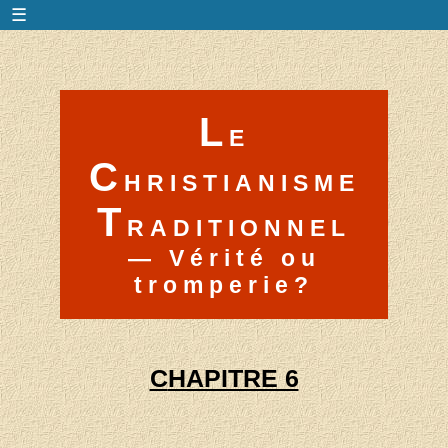
☰
L
E
C
HRISTIANISME
T
RADITIONNEL
— Vérité ou
tromperie?
C
HAPITRE 6