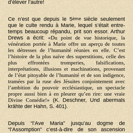
d’élever l’autre!
Ce n’est que depuis le 5
ème
siècle seulement
que le culte rendu à Marie, lequel s’était entre-
temps beaucoup répandu, prit son essor. Arthur
Drews a écrit:
«Du point de vue historique, la
vénération portée à Marie offre un aperçu de toutes
les détresses de l’humanité réunies en elle. C’est
l’histoire de la plus naïve des superstitions, celle des
plus effrontées tromperies, falsifications,
interprétations, illusions et machinations, provenant
de l’état pitoyable de l’humanité et de son indigence,
tramées par la ruse des Jésuites conjointement avec
l’ambition du pouvoir ecclésiastique, un spectacle
propre aussi bien à en pleurer qu’en rire: une vraie
Divine Comédie!»
(K. Deschner, Und abermals
krähte der Hahn, S. 401).
Depuis “l’Ave Maria” jusqu’au dogme de
“l’Assomption” c’est-à-dire de son ascension