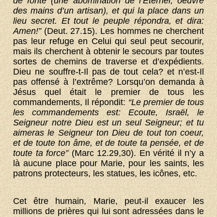
de fonte (une abomination de l’Eternel, oeuvre
des mains d’un artisan), et qui la place dans un
lieu secret. Et tout le peuple répondra, et dira:
Amen!”
(Deut. 27.15). Les hommes ne cherchent
pas leur refuge en Celui qui seul peut secourir,
mais ils cherchent à obtenir le secours par toutes
sortes de chemins de traverse et d’expédients.
Dieu ne souffre-t-Il pas de tout cela? et n’est-Il
pas offensé à l’extrême? Lorsqu’on demanda à
Jésus quel était le premier de tous les
commandements, Il répondit:
“Le premier de tous
les commandements est: Ecoute, Israël, le
Seigneur notre Dieu est un seul Seigneur; et tu
aimeras le Seigneur ton Dieu de tout ton coeur,
et de toute ton âme, et de toute ta pensée, et de
toute ta force”
(Marc 12.29,30). En vérité il n’y a
là aucune place pour Marie, pour les saints, les
patrons protecteurs, les statues, les icônes, etc.
Cet être humain, Marie, peut-il exaucer les
millions de prières qui lui sont adressées dans le