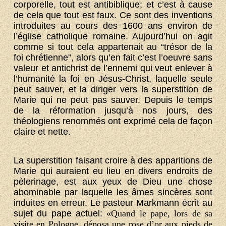
corporelle, tout est antibiblique; et c’est à cause
de cela que tout est faux. Ce sont des inventions
introduites au cours des 1600 ans environ de
l’église catholique romaine. Aujourd’hui on agit
comme si tout cela appartenait au “trésor de la
foi chrétienne”, alors qu’en fait c’est l’oeuvre sans
valeur et antichrist de l’ennemi qui veut enlever à
l’humanité la foi en Jésus-Christ, laquelle seule
peut sauver, et la diriger vers la superstition de
Marie qui ne peut pas sauver. Depuis le temps
de la réformation jusqu’à nos jours, des
théologiens renommés ont exprimé cela de façon
claire et nette.
La superstition faisant croire à des apparitions de
Marie qui auraient eu lieu en divers endroits de
pèlerinage, est aux yeux de Dieu une chose
abominable par laquelle les âmes sincères sont
induites en erreur. Le pasteur Markmann écrit au
sujet du pape actuel:
«Quand le pape, lors de sa
visite en Pologne, déposa une rose d’or aux pieds de