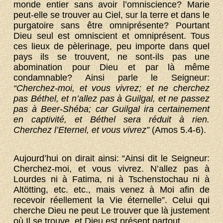
monde entier sans avoir l’omniscience? Marie
peut-elle se trouver au Ciel, sur la terre et dans le
purgatoire sans être omniprésente? Pourtant
Dieu seul est omniscient et omniprésent. Tous
ces lieux de pèlerinage, peu importe dans quel
pays ils se trouvent, ne sont-ils pas une
abomination pour Dieu et par là même
condamnable? Ainsi parle le Seigneur:
“Cherchez-moi, et vous vivrez; et ne cherchez
pas Béthel, et n’allez pas à Guilgal, et ne passez
pas à Beer-Shéba; car Guilgal ira certainement
en captivité, et Béthel sera réduit à rien.
Cherchez l’Eternel, et vous vivrez”
(Amos 5.4-6).
Aujourd’hui on dirait ainsi: “Ainsi dit le Seigneur:
Cherchez-moi, et vous vivrez. N’allez pas à
Lourdes ni à Fatima, ni à Tschenstochau ni à
Altötting, etc. etc., mais venez à Moi afin de
recevoir réellement la Vie éternelle”. Celui qui
cherche Dieu ne peut Le trouver que là justement
où Il se trouve, et Dieu est présent partout.