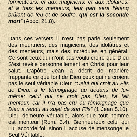
fornicateurs, et aux magiciens, et aux idolâtres,
et à tous les menteurs, leur part sera l’étang
brûlant de feu et de soufre,
qui est la
seconde
mort
”
(Apoc. 21.8).
Dans ces versets il n’est pas parlé seulement
des meurtriers, des magiciens, des idolâtres et
des menteurs, mais des incrédules en général.
Ce sont ceux qui n’ont pas voulu croire que Dieu
S’est révélé personnellement en Christ pour leur
salut. L’apôtre Jean a décrit de manière
frappante ce que font de Dieu ceux qui ne croient
pas le seul véritable Dieu:
“Celui qui croit au Fils
de Dieu, a le témoignage au dedans de lui-
même; celui qui ne croit pas Dieu, l’a fait
menteur, car il n’a pas cru au témoignage que
Dieu a rendu au sujet de son Fils”
(1 Jean 5.10).
Dieu demeure véritable, alors que tout homme
est menteur (Rom. 3.4). Bienheureux celui qui
Lui accorde foi, sinon il accuse de mensonge le
Seul Véritable.