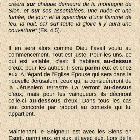
créera
sur
chaque demeure de la montagne de
Sion, et
sur
ses assemblées, une nuée et une
fumée, de jour; et la splendeur d’une flamme de
feu, la nuit; car
sur
toute la gloire il y aura une
couverture”
(Es. 4.5).
Il en sera alors comme Dieu l’avait voulu au
commencement. Tout est juste. Pour les uns, ce
qui est valable, c’est: Il habitera
au-dessus
d’eux; pour les autres: Il sera
parmi
eux et chez
eux. A l’égard de l’Eglise-Epouse qui sera dans la
nouvelle Jérusalem, ceux qui la considéreront de
la Jérusalem terrestre La verront
au-dessus
d’eux; mais pour les vainqueurs ils décriront
celle-ci
au-dessous
d’eux. Dans tous les cas
tout concorde par rapport au contexte qui lui
appartient.
Maintenant le Seigneur est avec les Siens en
Esprit, parmi eux, en eux, et avec eux. Lors de la