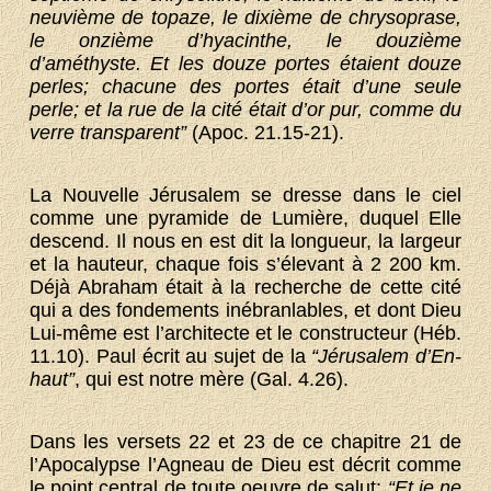
neuvième de topaze, le dixième de chrysoprase,
le onzième d’hyacinthe, le douzième
d’améthyste. Et les douze portes étaient douze
perles; chacune des portes était d’une seule
perle; et la rue de la cité était d’or pur, comme du
verre transparent”
(Apoc. 21.15-21).
La Nouvelle Jérusalem se dresse dans le ciel
comme une pyramide de Lumière, duquel Elle
descend. Il nous en est dit la longueur, la largeur
et la hauteur, chaque fois s’élevant à 2 200 km.
Déjà Abraham était à la recherche de cette cité
qui a des fondements inébranlables, et dont Dieu
Lui-même est l’architecte et le constructeur (Héb.
11.10). Paul écrit au sujet de la
“Jérusalem d’En-
haut”
, qui est notre mère (Gal. 4.26).
Dans les versets 22 et 23 de ce chapitre 21 de
l’Apocalypse l’Agneau de Dieu est décrit comme
le point central de toute oeuvre de salut:
“Et je ne