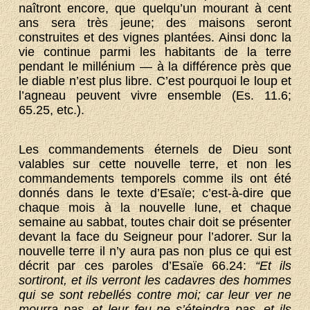
naîtront encore, que quelqu’un mourant à cent
ans sera très jeune; des maisons seront
construites et des vignes plantées. Ainsi donc la
vie continue parmi les habitants de la terre
pendant le millénium — à la différence près que
le diable n’est plus libre. C’est pourquoi le loup et
l’agneau peuvent vivre ensemble (Es. 11.6;
65.25, etc.).
Les commandements éternels de Dieu sont
valables sur cette nouvelle terre, et non les
commandements temporels comme ils ont été
donnés dans le texte d’Esaïe; c’est-à-dire que
chaque mois à la nouvelle lune, et chaque
semaine au sabbat, toutes chair doit se présenter
devant la face du Seigneur pour l’adorer. Sur la
nouvelle terre il n’y aura pas non plus ce qui est
décrit par ces paroles d’Esaïe 66.24:
“Et ils
sortiront, et ils verront les cadavres des hommes
qui se sont rebellés contre moi; car leur ver ne
mourra pas, et leur feu ne s’éteindra pas, et ils