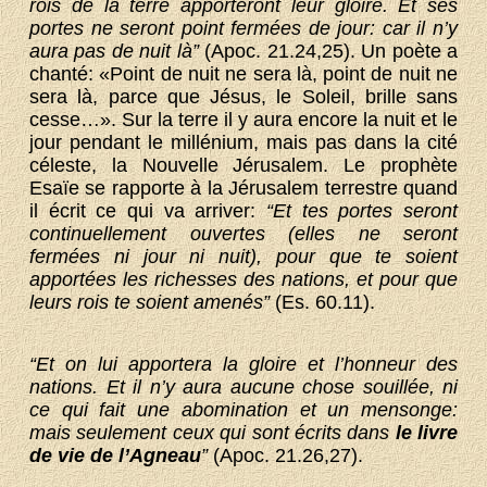
rois de la terre apporteront leur gloire. Et ses
portes ne seront point fermées de jour: car il n’y
aura pas de nuit là”
(Apoc. 21.24,25). Un poète a
chanté: «Point de nuit ne sera là, point de nuit ne
sera là, parce que Jésus, le Soleil, brille sans
cesse…». Sur la terre il y aura encore la nuit et le
jour pendant le millénium, mais pas dans la cité
céleste, la Nouvelle Jérusalem. Le prophète
Esaïe se rapporte à la Jérusalem terrestre quand
il écrit ce qui va arriver:
“Et tes portes seront
continuellement ouvertes (elles ne seront
fermées ni jour ni nuit), pour que te soient
apportées les richesses des nations, et pour que
leurs rois te soient amenés”
(Es. 60.11).
“Et on lui apportera la gloire et l’honneur des
nations. Et il n’y aura aucune chose souillée, ni
ce qui fait une abomination et un mensonge:
mais seulement ceux qui sont écrits dans
le livre
de vie de l’Agneau
”
(Apoc. 21.26,27).