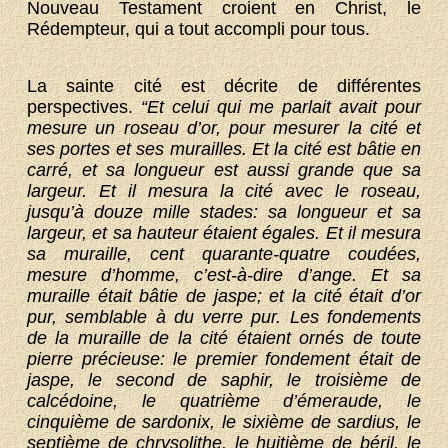
Nouveau Testament croient en Christ, le
Rédempteur, qui a tout accompli pour tous.
La sainte cité est décrite de différentes
perspectives.
“Et celui qui me parlait avait pour
mesure un roseau d’or, pour mesurer la cité et
ses portes et ses murailles. Et la cité est bâtie en
carré, et sa longueur est aussi grande que sa
largeur. Et il mesura la cité avec le roseau,
jusqu’à douze mille stades: sa longueur et sa
largeur, et sa hauteur étaient égales. Et il mesura
sa muraille, cent quarante-quatre coudées,
mesure d’homme, c’est-à-dire d’ange. Et sa
muraille était bâtie de jaspe; et la cité était d’or
pur, semblable à du verre pur. Les fondements
de la muraille de la cité étaient ornés de toute
pierre précieuse: le premier fondement était de
jaspe, le second de saphir, le troisième de
calcédoine, le quatrième d’émeraude, le
cinquième de sardonix, le sixième de sardius, le
septième de chrysolithe, le huitième de béril, le