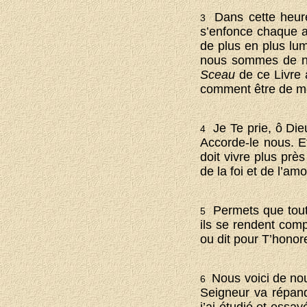
Dans cette heur
3
s’enfonce chaque a
de plus en plus lum
nous sommes de nou
Sceau
de ce Livre
comment être de mei
Je Te prie, ô Dieu
4
Accorde-le nous. Et
doit vivre plus prè
de la foi et de l’am
Permets que toute
5
ils se rendent compt
ou dit pour T’hono
Nous voici de nou
6
Seigneur va répand
j’ai étudié et essay