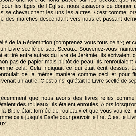
our les âges de l’Eglise, nous essayons de donner u
ls se chevauchent les uns les autres. C’est comme lo
ne des marches descendant vers nous et passant derri
cellé de la Rédemption (comprenez-vous tous cela?) et ce
 un Livre scellé de sept Sceaux. Souvenez-vous main
t et tiré entre autres du livre de Jérémie. Ils écrivaient
non pas de papier mais plutôt de peau. Ils l’enroulaient
omme cela. Cela indiquait ce qui était écrit dessus. L
enroulait de la même manière comme ceci et pour fini
venait un autre. C’est ainsi qu’était le Livre scellé de s
écemment que nous avons des livres reliés comme c
 étaient des rouleaux. Ils étaient enroulés. Alors lorsqu’o
a Bible était formée de rouleaux et que vous vouliez lire 
comme cela jusqu’à Esaïe pour pouvoir le lire. C’est le L
ux.