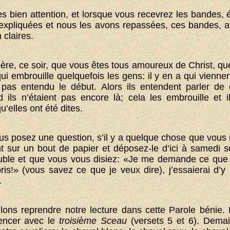
es bien attention, et lorsque vous recevrez les bandes, 
expliquées et nous les avons repassées, ces bandes, a
 claires.
ère, ce soir, que vous êtes tous amoureux de Christ, qu
ui embrouille quelquefois les gens: il y en a qui vienne
 pas entendu le début. Alors ils entendent parler de
ils n’étaient pas encore là; cela les embrouille et 
’elles ont été dites.
s posez une question, s’il y a quelque chose que vous
 sur un bout de papier et déposez-le d’ici à samedi so
uble et que vous vous disiez: «Je me demande ce que ce
ris!» (vous savez ce que je veux dire), j’essaierai d’
.
lons reprendre notre lecture dans cette Parole bénie
encer avec le
troisième Sceau
(versets 5 et 6). Dema