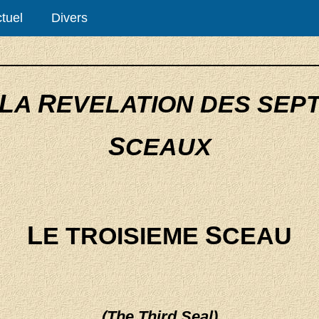
tuel
Divers
L
R
A
EVELATION DES SEP
S
CEAUX
L
S
E TROISIEME
CEAU
(The Third Seal)