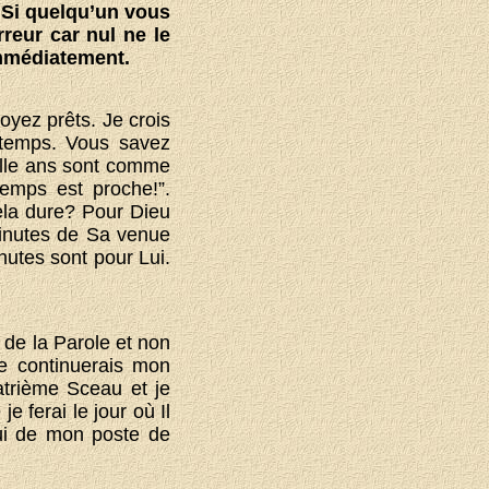
.
Si quelqu’un vous
rreur car nul ne le
 immédiatement.
yez prêts. Je crois
 temps. Vous savez
ille ans sont comme
temps est proche!”.
ela dure? Pour Dieu
minutes de Sa venue
nutes sont pour Lui.
s de la Parole et non
je continuerais mon
trième Sceau et je
e ferai le jour où Il
lui de mon poste de