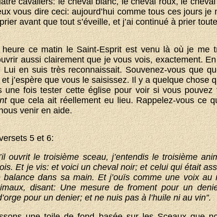
tre cavaliers: le cheval blanc, le cheval roux, le cheval
veux vous dire ceci: aujourd’hui comme tous ces jours je m
rier avant que tout s’éveille, et j’ai continué à prier tout
eure ce matin le Saint-Esprit est venu là où je me tro
uvrir aussi clairement que je vous vois, exactement. E
je Lui en suis très reconnaissait. Souvenez-vous que q
 et j’espère que vous le saisissez. Il y a quelque chose q
 une fois tester cette église pour voir si vous pouvez 
ant
que cela ait réellement eu lieu. Rappelez-vous ce qu
nous venir en aide.
ersets 5 et 6:
’il ouvrit le troisième sceau, j’entendis le troisième ani
ois. Et je vis: et voici un cheval noir; et celui qui était as
 balance dans sa main. Et j’ouïs comme une voix au 
imaux, disant: Une mesure de froment pour un denier
orge pour un denier; et ne nuis pas à l’huile ni au vin”.
ssons une toile de fond basée sur les Sceaux que n