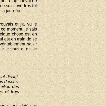
 noir et le cheval de
e suis levé très tôt
e la journée.
uvais et j’ai vu le
n ce moment, je sais
uelque chose est en
ui est en train de se
véritablement saisir
e je vous ai dit, et
mal disant:
sis dessus,
milieu des
, et trois
ous avons déjà vus