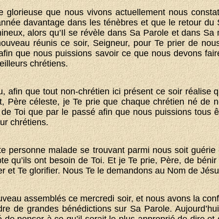
e glorieuse que nous vivons actuellement nous const
nnée davantage dans les ténèbres et que le retour du
ineux, alors qu’Il se révèle dans Sa Parole et dans Sa
veau réunis ce soir, Seigneur, pour Te prier de nous
 afin que nous puissions savoir ce que nous devons fair
lleurs chrétiens.
, afin que tout non-chrétien ici présent ce soir réalise q
, Père céleste, je Te prie que chaque chrétien né de n
s de Toi que par le passé afin que nous puissions tous ê
our chrétiens.
 personne malade se trouvant parmi nous soit guérie c
e qu’ils ont besoin de Toi. Et je Te prie, Père, de bénir 
rer et Te glorifier. Nous Te le demandons au Nom de Jés
veau assemblés ce mercredi soir, et nous avons la confi
re de grandes bénédictions sur Sa Parole. Aujourd’h
é de penser à ce qu’il serait le plus approprié de dire e