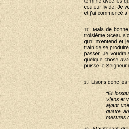
terminé avec les qua
couleur livide. Je 
et j’ai commencé à p
Mais de bonne h
17
troisième Sceau s’o
qu’Il m’entend et 
train de se produire
passer. Je voudrais
quelque chose
av
puisse le Seigneur 
Lisons donc les v
18
“Et lorsqu
Viens et v
ayant une
quatre an
mesures d’
Maintenant dre
19