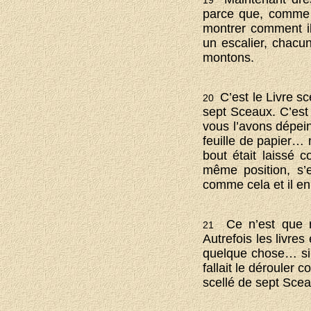
parce que, comme p
montrer comment i
un escalier, chacu
montons.
C’est le Livre s
20
sept Sceaux. C’est
vous l’avons dépein
feuille de papier… 
bout était laissé c
même position, s’
comme cela et il en 
Ce n’est que r
21
Autrefois les livres
quelque chose… si l
fallait le dérouler 
scellé de sept Scea