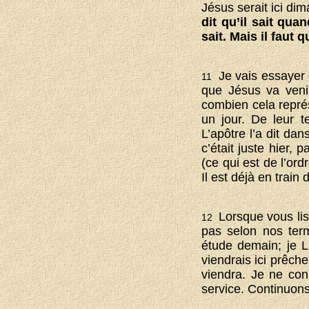
Jésus serait ici di
dit qu’il sait qua
sait. Mais il faut
Je vais essayer 
11
que Jésus va veni
combien cela repré
un jour. De leur t
L’apôtre l’a dit d
c’était juste hier
(ce qui est de l’or
Il est déjà en train
Lorsque vous lise
12
pas selon nos term
étude demain; je 
viendrais ici prêche
viendra. Je ne con
service. Continuons