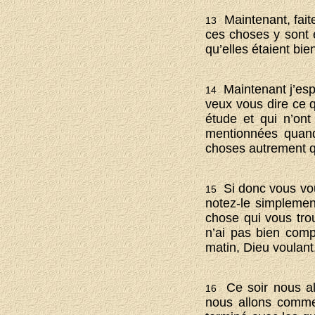
Maintenant, fait
13
ces choses y sont 
qu’elles étaient bien
Maintenant j’esp
14
veux vous dire ce q
étude et qui n’ont
mentionnées quand 
choses autrement qu
Si donc vous vou
15
notez-le simplement
chose qui vous tro
n’ai pas bien comp
matin, Dieu voulant
Ce soir nous al
16
nous allons comm