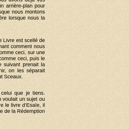
n arrière-plan pour
rsque nous montons
ère lorsque nous la
 Livre est scellé de
tenant comment nous
 comme ceci, sur une
 comme ceci, puis le
e suivant prenait la
r, on les séparait
ept Sceaux.
elui que je tiens.
n voulait un sujet ou
le livre d’Esaïe, il
ivre de la Rédemption