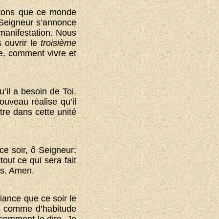
atons que ce monde
 Seigneur s’annonce
 manifestation. Nous
 ouvrir le
troisième
e, comment vivre et
u’il a besoin de Toi.
ouveau réalise qu’il
tre dans cette unité
e soir, ô Seigneur;
tout ce qui sera fait
us. Amen.
ance que ce soir le
ui comme d’habitude
t comment le dire. Je