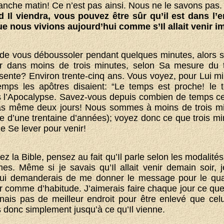
manche matin! Ce n’est pas ainsi. Nous ne le savons pas
nd Il viendra, vous pouvez être sûr qu’il est dans l’e
 que nous vivions aujourd’hui comme s’Il allait venir
de vous déboussoler pendant quelques minutes, alors so
r dans moins de trois minutes, selon Sa mesure du
sente? Environ trente-cinq ans. Vous voyez, pour Lui m
emps les apôtres disaient: “Le temps est proche! le 
ans l’Apocalypse. Savez-vous depuis combien de temps c
, pas même deux jours! Nous sommes à moins de trois 
dre d’une trentaine d’années); voyez donc ce que trois mi
 de Se lever pour venir!
z la Bible, pensez au fait qu’Il parle selon les modalité
es. Même si je savais qu’Il allait venir demain soir, 
Lui demanderais de me donner le message pour le qua
r comme d’habitude. J’aimerais faire chaque jour ce que j
nais pas de meilleur endroit pour être enlevé que ce
 donc simplement jusqu’à ce qu’Il vienne.