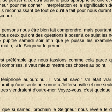
eur pour me donner l’interprétation et la signification d
suis reconnaissant de tout ce qu’il a fait pour nous duran
Sceaux.
pensons nous être bien fait comprendre, mais pourtant c
tous ceux qui ont des questions à poser à ce sujet les not
e pupitre samedi soir afin que je puisse les examiner,
atin, si le Seigneur le permet.
st préférable que nous fassions comme cela parce qu
 comprises. Il vaut mieux mettre ces choses au point.
léphoné aujourd’hui. Il voulait savoir s’il était v
 aurait qu’une seule personne à Jeffersonville et une seu
utres viendraient d’outre-mer. Voyez-vous, c’est quelque
 que si samedi prochain le Seigneur nous révèle le d