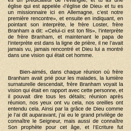
es un prédicateur de l’évangile, et tu as une
église qui est appelée ‹l’église de Dieu› et tu es
un missionnaire ici en Allemagne, c’est notre
première rencontre», et ensuite en indiquant, en
pointant son interprète, le frère Loster, frère
Branham a dit: «Celui-ci est ton fils», l’interprète
de frère Branham, et maintenant le papa de
l’interprète est dans la ligne de prière, il ne l’avait
jamais vu, jamais rencontré et Dieu lui a montré
dans une vision qui était cet homme.
Bien-aimés, dans chaque réunion où frère
Branham avait prié pour les malades, la lumière
surnaturelle descendait, frère Branham voyait la
vision qui était en rapport avec cette personne, et
il pouvait dire tous les détails; réunion après
réunion, nos yeux ont vu cela, nos oreilles ont
entendu cela. Ainsi par la grâce de Dieu comme
je l’ai dit auparavant, j’ai eu le grand privilège de
connaître le Seigneur, mais aussi de connaître
Son prophète pour cet âge, et l’Ecriture fut