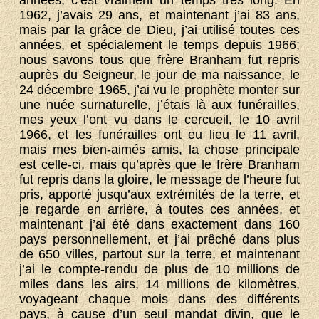
années, c’est vraiment un temps très long. En
1962, j’avais 29 ans, et maintenant j’ai 83 ans,
mais par la grâce de Dieu, j’ai utilisé toutes ces
années, et spécialement le temps depuis 1966;
nous savons tous que frère Branham fut repris
auprès du Seigneur, le jour de ma naissance, le
24 décembre 1965, j’ai vu le prophète monter sur
une nuée surnaturelle, j’étais là aux funérailles,
mes yeux l’ont vu dans le cercueil, le 10 avril
1966, et les funérailles ont eu lieu le 11 avril,
mais mes bien-aimés amis, la chose principale
est celle-ci, mais qu’après que le frère Branham
fut repris dans la gloire, le message de l’heure fut
pris, apporté jusqu’aux extrémités de la terre, et
je regarde en arrière, à toutes ces années, et
maintenant j’ai été dans exactement dans 160
pays personnellement, et j’ai prêché dans plus
de 650 villes, partout sur la terre, et maintenant
j’ai le compte-rendu de plus de 10 millions de
miles dans les airs, 14 millions de kilomètres,
voyageant chaque mois dans des différents
pays, à cause d’un seul mandat divin, que le