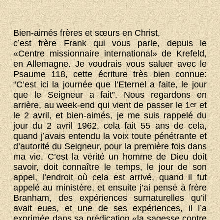
Bien-aimés frères et sœurs en Christ,
c’est frère Frank qui vous parle, depuis le
«Centre missionnaire international» de Krefeld,
en Allemagne. Je voudrais vous saluer avec le
Psaume 118, cette écriture très bien connue:
“C’est ici la journée que l’Eternel a faite, le jour
que le Seigneur a fait”. Nous regardons en
arrière, au week-end qui vient de passer le 1
er
et
le 2 avril, et bien-aimés, je me suis rappelé du
jour du 2 avril 1962, cela fait 55 ans de cela,
quand j’avais entendu la voix toute pénétrante et
d’autorité du Seigneur, pour la première fois dans
ma vie. C’est la vérité un homme de Dieu doit
savoir, doit connaître le temps, le jour de son
appel, l’endroit où cela est arrivé, quand il fut
appelé au ministère, et ensuite j’ai pensé à frère
Branham, des expériences surnaturelles qu’il
avait eues, et une de ses expériences, il l’a
exprimée dans sa prédication «la sagesse contre