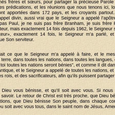
més frères et sœurs, pour partager la précieuse Parol
les prédications, et les réunions que nous tenons ici, 
nt apportées dans 172 pays, et les croyants parto
appel divin, aussi vrai que le Seigneur a appelé l’apôtr
pas Paul, je ne suis pas frère Branham, je suis frère 
iteur, mais exactement 14 fois depuis 1962, le Seigneur 
eur», exactement 14 fois, le Seigneur m’a parlé, e
ue Son serviteur.
i fait ce que le Seigneur m’a appelé à faire, et le me
 terre, dans toutes les nations, dans toutes les langues
oi toutes les nations seront bénies”, et comme Il dit da
cantique, et le Seigneur a appelé de toutes les nations, et
es rois, et des sacrificateurs, afin qu’ils puissent partag
 Dieu vous bénisse, et qu’Il soit avec vous. Si nou
s savoir. Le retour de Christ est très proche, que Dieu b
ations, que Dieu bénisse Son peuple, dans chaque conti
ieu soit avec vous tous, dans le saint nom de Jésus, Ame