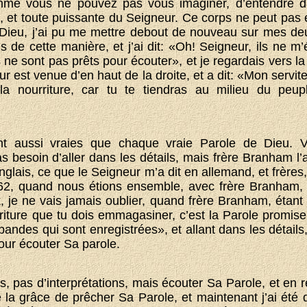
me vous ne pouvez pas vous imaginer, d’entendre da
e, et toute puissante du Seigneur. Ce corps ne peut pas 
Dieu, j’ai pu me mettre debout de nouveau sur mes deux 
de cette manière, et j’ai dit: «Oh! Seigneur, ils ne m’é
 ne sont pas prêts pour écouter», et je regardais vers la
eur est venue d’en haut de la droite, et a dit: «Mon servi
a nourriture, car tu te tiendras au milieu du peupl
nt aussi vraies que chaque vraie Parole de Dieu. 
s besoin d’aller dans les détails, mais frère Branham l’
glais, ce que le Seigneur m’a dit en allemand, et frèr
62, quand nous étions ensemble, avec frère Branham, 
, je ne vais jamais oublier, quand frère Branham, étant 
rriture que tu dois emmagasiner, c’est la Parole promise
 bandes qui sont enregistrées», et allant dans les détails,
ur écouter Sa parole.
s, pas d’interprétations, mais écouter Sa Parole, et en r
 la grâce de prêcher Sa Parole, et maintenant j’ai été