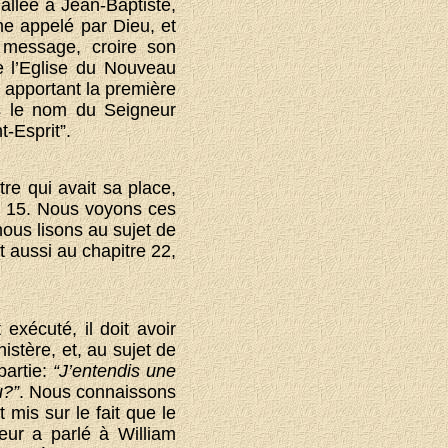
allée à Jean-Baptiste,
e appelé par Dieu, et
 message, croire son
e l’Eglise du Nouveau
 apportant la première
ns le nom du Seigneur
-Esprit”.
re qui avait sa place,
e 15. Nous voyons ces
ous lisons au sujet de
t aussi au chapitre 22,
exécuté, il doit avoir
stère, et, au sujet de
partie:
“J’entendis une
u?”
. Nous connaissons
 mis sur le fait que le
eur a parlé à William