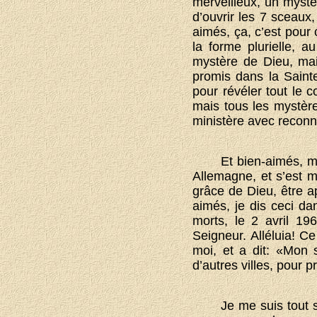
merveilleux, un mystè
d’ouvrir les 7 sceaux,
aimés, ça, c’est pour 
la forme plurielle, a
mystère de Dieu, mai
promis dans la Saint
pour révéler tout le 
mais tous les mystèr
ministère avec reconn
Et bien-aimés, m
Allemagne, et s’est m
grâce de Dieu, être ap
aimés, je dis ceci da
morts, le 2 avril 19
Seigneur. Alléluia! C
moi, et a dit: «Mon s
d’autres villes, pour 
Je me suis tout 