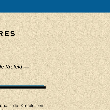
RES
de Krefeld —
ional» de Krefeld, en