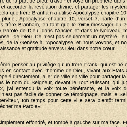
re de la part de Dieu, d’avoir envoyé un prophète dan
 et accorder la révélation divine, et partager les mystè
cela que frère Branham a utilisé Apocalypse chapitre 10 
u pluriel, Apocalypse chapitre 10, verset 7, parle d’u
s frère Branham, en tant que le 7
ème
messager du 7
e Parole de Dieu, dans l’Ancien et dans le Nouveau Tes
conseil de Dieu. Ce n’est pas seulement un mystère, le m
es, de la Genèse à l’Apocalypse, et nous voyons, et n
aissance et gratitude envers Dieu dans notre cœur.
ême penser au privilège qu’un frère Frank, qui est né
is en contact avec l’homme de Dieu, vivant aux Etats-U
pelé directement, aller de ville en ville pour partager l
ns le nom du Seigneur, devant le Tout-Puissant, qui jug
62, j’ai entendu la voix toute pénétrante, et la vo
e n’est pas facile de donner ce témoignage, mais le Se
erviteur, ton temps pour cette ville sera bientôt termi
prêcher ma Parole».
simplement effondré, et tombé à gauche sur ma face. F