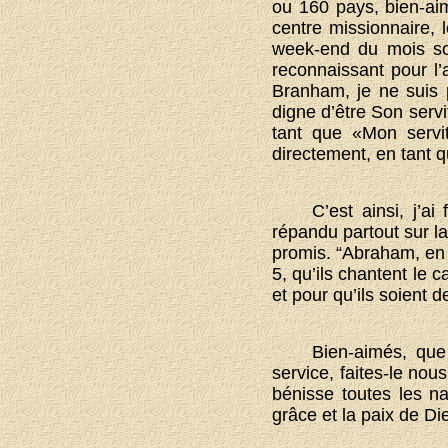
ou 160 pays, bien-ai
centre missionnaire, 
week-end du mois so
reconnaissant pour l’
Branham, je ne suis 
digne d’être Son serv
tant que «Mon servit
directement, en tant q
C’est ainsi, j’a
répandu partout sur la
promis. “Abraham, en t
5, qu’ils chantent le 
et pour qu’ils soient d
Bien-aimés, que
service, faites-le nou
bénisse toutes les n
grâce et la paix de D