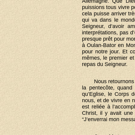
Allemagne. Que Dieu
puissions tous vivre p
cela puisse arriver tr
qui va dans le monde
Seigneur, d’avoir a
interprétations, pas d
presque prêt pour mon
à Oulan-Bator en Mong
pour notre jour. Et co
mêmes, le premier et
repas du Seigneur.
Nous retournons 
la pentecôte, quand 
qu’Eglise, le Corps d
nous, et de vivre en 
est reliée à l’accomp
Christ, il y avait un
“J’enverrai mon mess