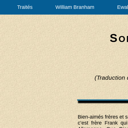
Traités
William Branham
Ewal
S
O
(Traduction
Bien-aimés frères et 
c’est frère Frank qu