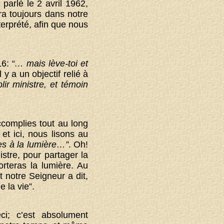
parlé le 2 avril 1962,
ra toujours dans notre
terprété, afin que nous
16:
“… mais lève-toi et
Il y a un objectif relié à
lir ministre, et témoin
complies tout au long
et ici, nous lisons au
es à la lumière…”
. Oh!
istre, pour partager la
orteras la lumière. Au
t notre Seigneur a dit,
 la vie”.
ci; c’est absolument