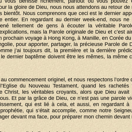
 vous bénisse richement, partout où vous pouvez ê
our la gloire de Dieu, nous nous attendons au retour de 
ès bientôt. Nous comprenons que ceci est le dernier appe
 entier. En regardant au dernier week-end, nous ne
mené tellement de gens à écouter la véritable Par
’explications, mais la Parole originale de Dieu et c’est ai
 prochain voyage à Hong Kong, à Manille, en Corée du 
olie, pour apporter, partager, la précieuse Parole de 
mme j’ai toujours dit, la première et la dernière prédic
 le dernier baptême doivent être les mêmes, la même ch
au commencement originel, et nous respectons l’ordre di
l’Eglise du Nouveau Testament, quand les rachetés f
e Christ, les véritables croyants, alors que Dieu avait
nous. Et par la grâce de Dieu, ce n’est pas une parole
lissement, qui est lié à cela, et aussi, en regardant 
e prophétie, qui s’était accomplie, comme notre Seigne
ager devant ma face, pour préparer mon chemin devant 