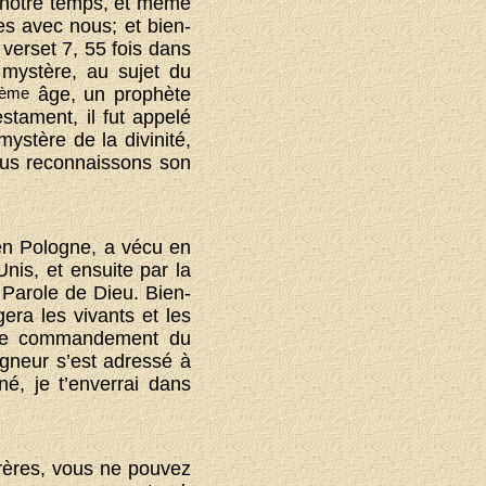
s notre temps, et même
res avec nous; et bien-
verset 7, 55 fois dans
n mystère, au sujet du
ème
âge, un prophète
tament, il fut appelé
ystère de la divinité,
ous reconnaissons son
 en Pologne, a vécu en
nis, et ensuite par la
a Parole de Dieu. Bien-
era les vivants et les
ix de commandement du
igneur s’est adressé à
né, je t’enverrai dans
rères, vous ne pouvez