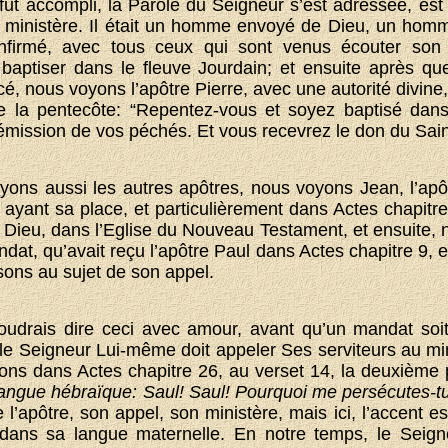
ut accompli, la Parole du Seigneur s’est adressée, est 
 ministère. Il était un homme envoyé de Dieu, un homm
onfirmé, avec tous ceux qui sont venus écouter son
 baptiser dans le fleuve Jourdain; et ensuite après qu
 nous voyons l’apôtre Pierre, avec une autorité divine,
 de la pentecôte: “Repentez-vous et soyez baptisé da
émission de vos péchés. Et vous recevrez le don du Saint
yons aussi les autres apôtres, nous voyons Jean, l’apôt
ayant sa place, et particulièrement dans Actes chapitr
 Dieu, dans l’Eglise du Nouveau Testament, et ensuite, n
at, qu’avait reçu l’apôtre Paul dans Actes chapitre 9, e
isons au sujet de son appel.
oudrais dire ceci avec amour, avant qu’un mandat soit 
le Seigneur Lui-même doit appeler Ses serviteurs au mini
isons dans Actes chapitre 26, au verset 14, la deuxième 
 langue hébraïque: Saul! Saul! Pourquoi me persécutes-t
l’apôtre, son appel, son ministère, mais ici, l’accent est
 dans sa langue maternelle. En notre temps, le Seign