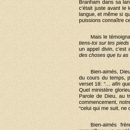
Branham dans sa langu
c’était juste avant le
langue, et même si que
puissions connaître ce
Mais le témoigna
tiens-toi sur tes pieds
un appel divin, c’est 
des choses que tu as v
Bien-aimés, Die
du cours du temps, po
verset 18:
“… afin que
Quel ministère glorieu
Parole de Dieu, au tr
commencement, notre Se
“celui qui me suit, ne
Bien-aimés frè