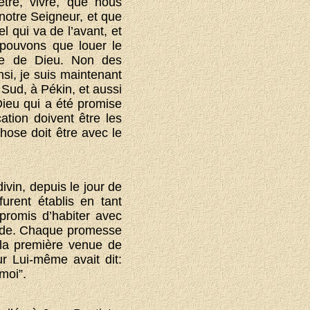
tre, vivre, que nous
notre Seigneur, et que
l qui va de l’avant, et
 pouvons que louer le
ole de Dieu. Non des
nsi, je suis maintenant
Sud, à Pékin, et aussi
Dieu qui a été promise
ation doivent être les
ose doit être avec le
vin, depuis le jour de
urent établis en tant
 promis d’habiter avec
 vide. Chaque promesse
à la première venue de
ur Lui-même avait dit:
moi”.