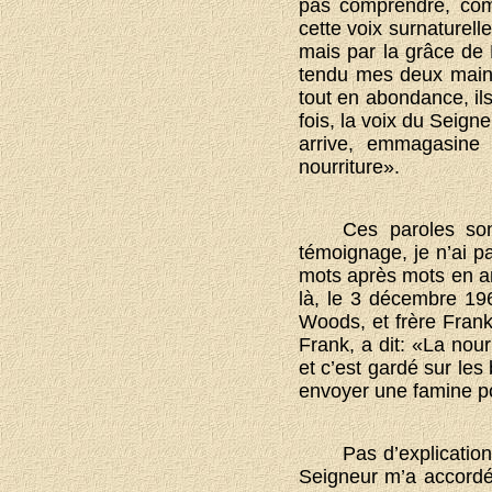
pas comprendre, com
cette voix surnaturell
mais par la grâce de 
tendu mes deux mains 
tout en abondance, ils
fois, la voix du Seign
arrive, emmagasine l
nourriture».
Ces paroles so
témoignage, je n’ai pa
mots après mots en an
là, le 3 décembre 19
Woods, et frère Frank
Frank, a dit: «La nou
et c’est gardé sur les
envoyer une famine po
Pas d’explication
Seigneur m’a accordé