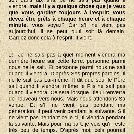
soit dans dix ans. Je ne sais pas quand Il
viendra,
mais il y a quelque chose que je veux
que vous gardiez toujours à l’esprit: vous
devez être prêts à chaque heure et à chaque
minute.
Vous voyez? Car s’Il ne vient pas
aujourd’hui, il se peut qu’Il soit là demain.
Gardez donc cela à l’esprit: Il vient.
Je ne sais pas à quel moment viendra ma
13
dernière heure sur cette terre, personne parmi
nous ne le sait. Et personne parmi nous ne sait
quand Il viendra. D’après Ses propres paroles, Il
ne le sait pas Lui-même. Il dit que seul le Père
sait quand Il viendra; même le Fils ne sait pas
quand Il viendra. Ce sera lorsque Dieu L’enverra
de nouveau vers nous. Mais nous attendons Sa
venue. Et s’Il ne vient pas pendant ma
génération, Il peut venir pendant la suivante. S’Il
ne vient pas pendant celle-ci, Il viendra pendant
la suivante. Mais pour ma part, je vois qu’il reste
très peu de temps. D’après moi, cela pourrait