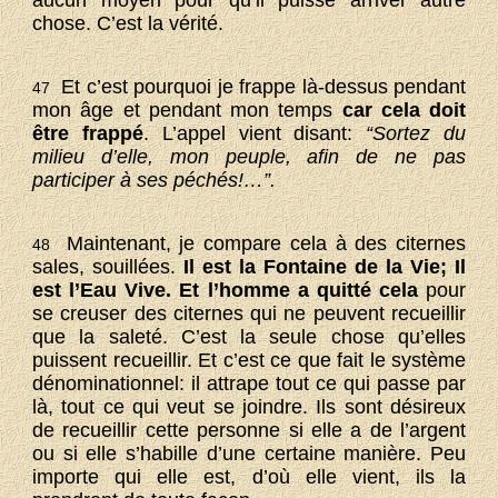
aucun moyen pour qu’il puisse arriver autre
chose. C’est la vérité.
Et c’est pourquoi je frappe là-dessus pendant
47
mon âge et pendant mon temps
car cela doit
être frappé
. L’appel vient disant:
“Sortez du
milieu d’elle, mon peuple, afin de ne pas
participer à ses péchés!…”.
Maintenant, je compare cela à des citernes
48
sales, souillées.
Il est la Fontaine de la Vie; Il
est l’Eau Vive. Et l’homme a quitté cela
pour
se creuser des citernes qui ne peuvent recueillir
que la saleté. C’est la seule chose qu’elles
puissent recueillir. Et c’est ce que fait le système
dénominationnel: il attrape tout ce qui passe par
là, tout ce qui veut se joindre. Ils sont désireux
de recueillir cette personne si elle a de l’argent
ou si elle s’habille d’une certaine manière. Peu
importe qui elle est, d’où elle vient, ils la