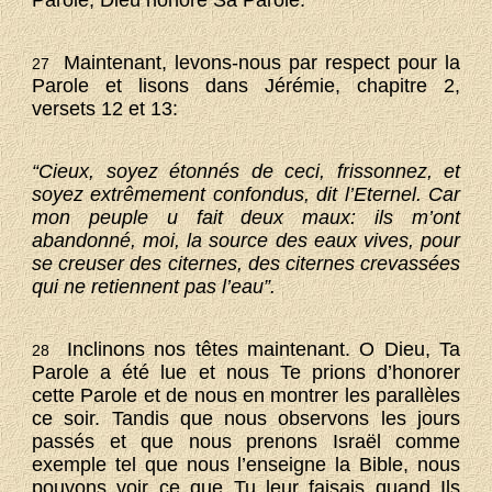
Parole, Dieu honore Sa Parole.
Maintenant, levons-nous par respect pour la
27
Parole et lisons dans Jérémie, chapitre 2,
versets 12 et 13:
“Cieux, soyez étonnés de ceci, frissonnez, et
soyez extrêmement confondus, dit l’Eternel. Car
mon peuple u fait deux maux: ils m’ont
abandonné, moi, la source des eaux vives, pour
se creuser des citernes, des citernes crevassées
qui ne retiennent pas l’eau”.
Inclinons nos têtes maintenant. O Dieu, Ta
28
Parole a été lue et nous Te prions d’honorer
cette Parole et de nous en montrer les parallèles
ce soir. Tandis que nous observons les jours
passés et que nous prenons Israël comme
exemple tel que nous l’enseigne la Bible, nous
pouvons voir ce que Tu leur faisais quand Ils