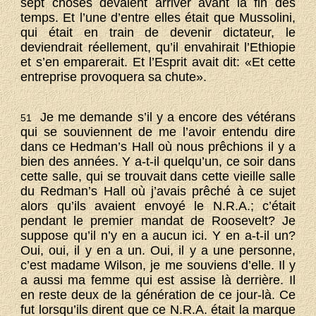
sept choses devaient arriver avant la fin des
temps. Et l’une d’entre elles était que Mussolini,
qui était en train de devenir dictateur, le
deviendrait réellement, qu’il envahirait l’Ethiopie
et s’en emparerait. Et l’Esprit avait dit: «Et cette
entreprise provoquera sa chute».
Je me demande s’il y a encore des vétérans
51
qui se souviennent de me l’avoir entendu dire
dans ce Hedman’s Hall où nous prêchions il y a
bien des années. Y a-t-il quelqu’un, ce soir dans
cette salle, qui se trouvait dans cette vieille salle
du Redman’s Hall où j’avais prêché à ce sujet
alors qu’ils avaient envoyé le N.R.A.; c’était
pendant le premier mandat de Roosevelt? Je
suppose qu’il n’y en a aucun ici. Y en a-t-il un?
Oui, oui, il y en a un. Oui, il y a une personne,
c’est madame Wilson, je me souviens d’elle. Il y
a aussi ma femme qui est assise là derrière. Il
en reste deux de la génération de ce jour-là. Ce
fut lorsqu’ils dirent que ce N.R.A. était la marque