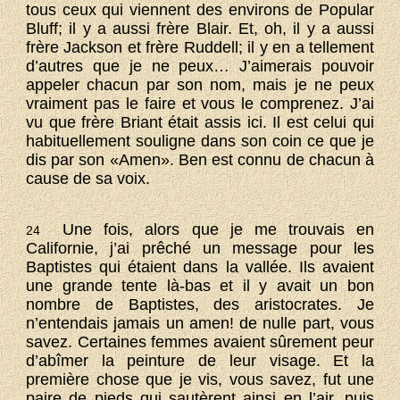
tous ceux qui viennent des environs de Popular
Bluff; il y a aussi frère Blair. Et, oh, il y a aussi
frère Jackson et frère Ruddell; il y en a tellement
d’autres que je ne peux… J’aimerais pouvoir
appeler chacun par son nom, mais je ne peux
vraiment pas le faire et vous le comprenez. J’ai
vu que frère Briant était assis ici. Il est celui qui
habituellement souligne dans son coin ce que je
dis par son «Amen». Ben est connu de chacun à
cause de sa voix.
Une fois, alors que je me trouvais en
24
Californie, j’ai prêché un message pour les
Baptistes qui étaient dans la vallée. Ils avaient
une grande tente là-bas et il y avait un bon
nombre de Baptistes, des aristocrates. Je
n’entendais jamais un amen! de nulle part, vous
savez. Certaines femmes avaient sûrement peur
d’abîmer la peinture de leur visage. Et la
première chose que je vis, vous savez, fut une
paire de pieds qui sautèrent ainsi en l’air, puis