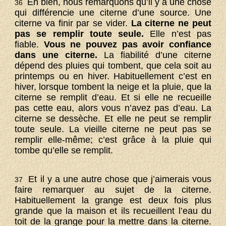
Eh bien, nous remarquons qu’il y a une chose
36
qui différencie une citerne d’une source. Une
citerne va finir par se vider.
La citerne ne peut
pas se remplir toute seule.
Elle n’est pas
fiable.
Vous ne pouvez pas avoir confiance
dans une citerne.
La fiabilité d’une citerne
dépend des pluies qui tombent, que cela soit au
printemps ou en hiver. Habituellement c’est en
hiver, lorsque tombent la neige et la pluie, que la
citerne se remplit d’eau. Et si elle ne recueille
pas cette eau, alors vous n’avez pas d’eau. La
citerne se dessèche. Et elle ne peut se remplir
toute seule. La vieille citerne ne peut pas se
remplir elle-même; c’est grâce à la pluie qui
tombe qu’elle se remplit.
Et il y a une autre chose que j’aimerais vous
37
faire remarquer au sujet de la citerne.
Habituellement la grange est deux fois plus
grande que la maison et ils recueillent l’eau du
toit de la grange pour la mettre dans la citerne.