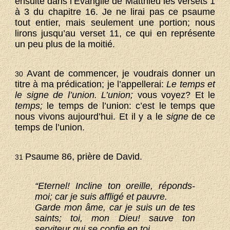
ensuite dans l’Evangile de Matthieu les versets 1
à 3 du chapitre 16. Je ne lirai pas ce psaume
tout entier, mais seulement une portion; nous
lirons jusqu’au verset 11, ce qui en représente
un peu plus de la moitié.
Avant de commencer, je voudrais donner un
30
titre à ma prédication; je l’appellerai:
Le temps et
le signe de l’union. L’union;
vous voyez? Et le
temps;
le temps de l’union: c’est le temps que
nous vivons aujourd’hui. Et il y a le
signe
de ce
temps de l’union.
Psaume 86, prière de David.
31
“Eternel! Incline ton oreille, réponds-
moi; car je suis affligé et pauvre.
Garde mon âme, car je suis un de tes
saints; toi, mon Dieu! sauve ton
serviteur qui se confie en toi.