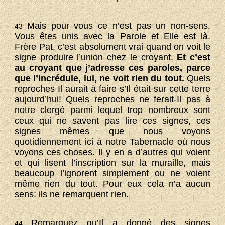
Mais pour vous ce n’est pas un non-sens.
43
Vous êtes unis avec la Parole et Elle est là.
Frère Pat, c’est absolument vrai quand on voit le
signe produire l’union chez le croyant.
Et c’est
au croyant que j’adresse ces paroles, parce
que l’incrédule, lui, ne voit rien du tout.
Quels
reproches Il aurait à faire s’Il était sur cette terre
aujourd’hui! Quels reproches ne ferait-Il pas à
notre clergé parmi lequel trop nombreux sont
ceux qui ne savent pas lire ces signes, ces
signes mêmes que nous voyons
quotidiennement ici à notre Tabernacle où nous
voyons ces choses. Il y en a d’autres qui voient
et qui lisent l’inscription sur la muraille, mais
beaucoup l’ignorent simplement ou ne voient
même rien du tout. Pour eux cela n’a aucun
sens: ils ne remarquent rien.
Remarquez qu’Il a donné des signes
44