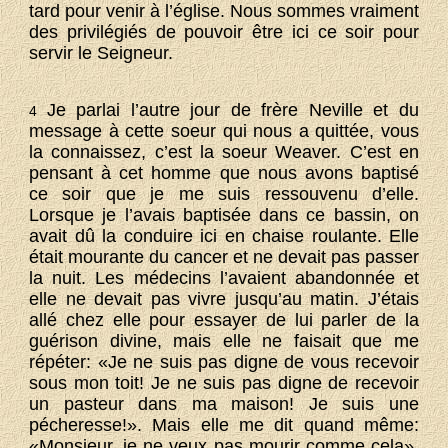
tard pour venir à l’église. Nous sommes vraiment
des privilégiés de pouvoir être ici ce soir pour
servir le Seigneur.
Je parlai l’autre jour de frère Neville et du
4
message à cette soeur qui nous a quittée, vous
la connaissez, c’est la soeur Weaver. C’est en
pensant à cet homme que nous avons baptisé
ce soir que je me suis ressouvenu d’elle.
Lorsque je l’avais baptisée dans ce bassin, on
avait dû la conduire ici en chaise roulante. Elle
était mourante du cancer et ne devait pas passer
la nuit. Les médecins l’avaient abandonnée et
elle ne devait pas vivre jusqu’au matin. J’étais
allé chez elle pour essayer de lui parler de la
guérison divine, mais elle ne faisait que me
répéter: «Je ne suis pas digne de vous recevoir
sous mon toit! Je ne suis pas digne de recevoir
un pasteur dans ma maison! Je suis une
pécheresse!». Mais elle me dit quand même:
«Monsieur, je ne veux pas mourir comme cela».