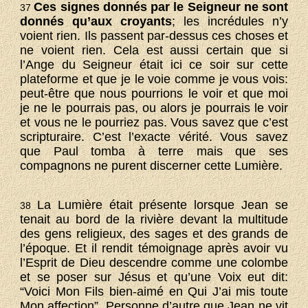
Ces signes donnés par le Seigneur ne sont
37
donnés qu’aux croyants
; les incrédules n’y
voient rien. Ils passent par-dessus ces choses et
ne voient rien. Cela est aussi certain que si
l’Ange du Seigneur était ici ce soir sur cette
plateforme et que je le voie comme je vous vois:
peut-être que nous pourrions le voir et que moi
je ne le pourrais pas, ou alors je pourrais le voir
et vous ne le pourriez pas. Vous savez que c’est
scripturaire. C’est l’exacte vérité. Vous savez
que Paul tomba à terre mais que ses
compagnons ne purent discerner cette Lumière.
La Lumière était présente lorsque Jean se
38
tenait au bord de la rivière devant la multitude
des gens religieux, des sages et des grands de
l’époque. Et il rendit témoignage après avoir vu
l’Esprit de Dieu descendre comme une colombe
et se poser sur Jésus et qu’une Voix eut dit:
“Voici Mon Fils bien-aimé en Qui J’ai mis toute
Mon affection”. Personne d’autre que Jean ne vit