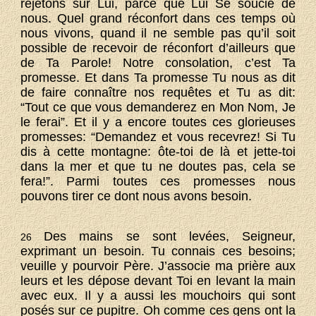
rejetons sur Lui, parce que Lui Se soucie de
nous. Quel grand réconfort dans ces temps où
nous vivons, quand il ne semble pas qu’il soit
possible de recevoir de réconfort d’ailleurs que
de Ta Parole! Notre consolation, c’est Ta
promesse. Et dans Ta promesse Tu nous as dit
de faire connaître nos requêtes et Tu as dit:
“Tout ce que vous demanderez en Mon Nom, Je
le ferai”. Et il y a encore toutes ces glorieuses
promesses: “Demandez et vous recevrez! Si Tu
dis à cette montagne: ôte-toi de là et jette-toi
dans la mer et que tu ne doutes pas, cela se
fera!”. Parmi toutes ces promesses nous
pouvons tirer ce dont nous avons besoin.
Des mains se sont levées, Seigneur,
26
exprimant un besoin. Tu connais ces besoins;
veuille y pourvoir Père. J’associe ma prière aux
leurs et les dépose devant Toi en levant la main
avec eux. Il y a aussi les mouchoirs qui sont
posés sur ce pupitre. Oh comme ces gens ont la