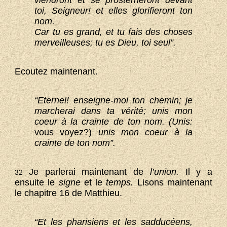
viendront et se prosterneront devant
toi, Seigneur! et elles glorifieront ton
nom.
Car tu es grand, et tu fais des choses
merveilleuses; tu es Dieu, toi seul”.
Ecoutez maintenant.
“Eternel! enseigne-moi ton chemin; je
marcherai dans ta vérité; unis mon
coeur à la crainte de ton nom. (Unis:
vous voyez?)
unis mon coeur à la
crainte de ton nom”.
Je parlerai maintenant de
l’union.
Il y a
32
ensuite le
signe
et le
temps.
Lisons maintenant
le chapitre 16 de Matthieu.
“Et les pharisiens et les sadducéens,