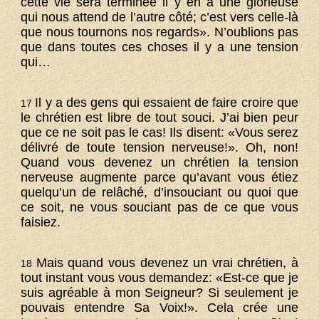
cette vie sera terminée il y en a une glorieuse
qui nous attend de l’autre côté; c’est vers celle-là
que nous tournons nos regards». N’oublions pas
que dans toutes ces choses il y a une tension
qui…
Il y a des gens qui essaient de faire croire que
17
le chrétien est libre de tout souci. J’ai bien peur
que ce ne soit pas le cas! Ils disent: «Vous serez
délivré de toute tension nerveuse!». Oh, non!
Quand vous devenez un chrétien la tension
nerveuse augmente parce qu’avant vous étiez
quelqu’un de relâché, d’insouciant ou quoi que
ce soit, ne vous souciant pas de ce que vous
faisiez.
Mais quand vous devenez un vrai chrétien, à
18
tout instant vous vous demandez: «Est-ce que je
suis agréable à mon Seigneur? Si seulement je
pouvais entendre Sa Voix!». Cela crée une