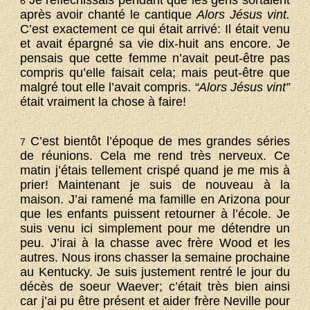
Je réfléchissais pendant que les gens sortaient
6
après avoir chanté le cantique
Alors Jésus vint.
C’est exactement ce qui était arrivé: Il était venu
et avait épargné sa vie dix-huit ans encore. Je
pensais que cette femme n’avait peut-être pas
compris qu’elle faisait cela; mais peut-être que
malgré tout elle l’avait compris.
“Alors Jésus vint”
était vraiment la chose à faire!
C’est bientôt l’époque de mes grandes séries
7
de réunions. Cela me rend très nerveux. Ce
matin j’étais tellement crispé quand je me mis à
prier! Maintenant je suis de nouveau à la
maison. J’ai ramené ma famille en Arizona pour
que les enfants puissent retourner à l’école. Je
suis venu ici simplement pour me détendre un
peu. J’irai à la chasse avec frère Wood et les
autres. Nous irons chasser la semaine prochaine
au Kentucky. Je suis justement rentré le jour du
décès de soeur Waever; c’était très bien ainsi
car j’ai pu être présent et aider frère Neville pour