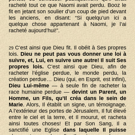
racheté tout ce que Naomi avait perdu. Booz le
fit en jetant son soulier d’un coup de pied devant
les anciens, en disant: “Si quelqu’un ici a
quelque chose appartenant à Naomi, je l’ai
racheté aujourd’hui!”.
C’est ainsi que Dieu fit. Il obéit à Ses propres
29
lois.
Dieu ne peut pas vous donner une loi à
suivre, et, Lui, en suivre une autre! Il suit Ses
propres lois.
C’est ainsi que Dieu, afin de
racheter l’église perdue, le monde perdu, la
création perdue… Dieu (qui, en Esprit, est infini),
Dieu Lui-même
— à seule fin de racheter la
race humaine perdue —
devint un Parent, un
Homme, un Fils, qu’Il créa dans le sein de
Marie
. Alors, Il établit un signe, un témoignage.
A l’extérieur des portes de Jérusalem, Il fut élevé
entre le ciel et la terre, et Il mourut, et racheta
ainsi toutes choses! Et par Son Sang, Il a
sanctifié une Eglise
dans laquelle Il puisse