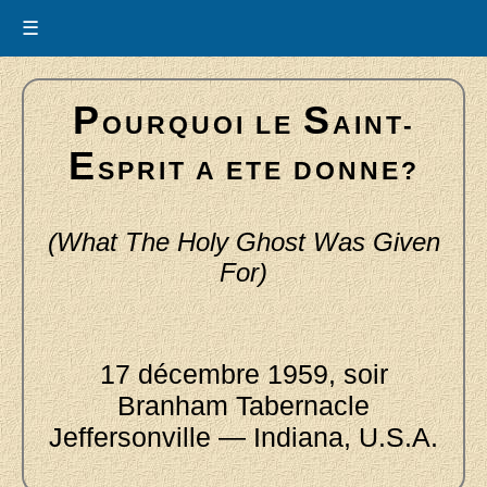
☰
P
S
OURQUOI LE
AINT-
E
SPRIT A ETE DONNE?
(What The Holy Ghost Was Given
For)
17 décembre 1959, soir
Branham Tabernacle
Jeffersonville — Indiana, U.S.A.