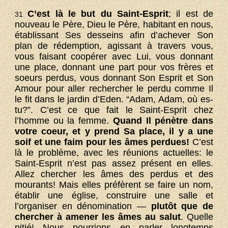
C’est là le but du Saint-Esprit
; il est de
31
nouveau le Père, Dieu le Père, habitant en nous,
établissant Ses desseins afin d’achever Son
plan de rédemption, agissant à travers vous,
vous faisant coopérer avec Lui, vous donnant
une place, donnant une part pour vos frères et
soeurs perdus, vous donnant Son Esprit et Son
Amour pour aller rechercher le perdu comme Il
le fit dans le jardin d’Eden. “Adam, Adam, où es-
tu?”. C’est ce que fait le Saint-Esprit chez
l’homme ou la femme.
Quand Il pénètre dans
votre coeur, et y prend Sa place, il y a une
soif et une faim pour les âmes perdues!
C’est
là le problème, avec les réunions actuelles: le
Saint-Esprit n’est pas assez présent en elles.
Allez chercher les âmes des perdus et des
mourants! Mais elles préfèrent se faire un nom,
établir une église, construire une salle et
l’organiser en dénomination —
plutôt que de
chercher à amener les âmes au salut
. Quelle
pitié! Nous pourrions en parler longtemps