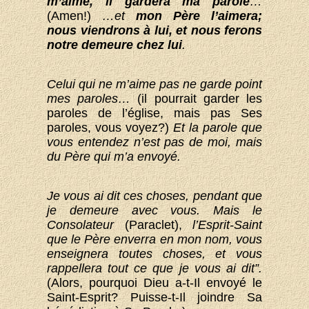
m’aime, il gardera ma parole
…
(Amen!)
…et
mon Père l’aimera;
nous viendrons à lui, et nous ferons
notre demeure chez lui
.
Celui qui ne m’aime pas ne garde point
mes paroles…
(il pourrait garder les
paroles de l’église, mais pas Ses
paroles, vous voyez?)
Et la parole que
vous entendez n’est pas de moi, mais
du Père qui m’a envoyé.
Je vous ai dit ces choses, pendant que
je demeure avec vous. Mais le
Consolateur
(Paraclet),
l’Esprit-Saint
que le Père enverra en mon nom, vous
enseignera toutes choses, et vous
rappellera tout ce que je vous ai dit”.
(Alors, pourquoi Dieu a-t-Il envoyé le
Saint-Esprit? Puisse-t-Il joindre Sa