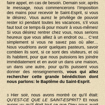
faire appel, en cas de besoin. Demain soir, après
le message, nous commencerons l’imposition
des mains pour recevoir le Saint-Esprit, si vous
le désirez. Vous aurez le privilège de pouvoir
rester ici pendant toutes les vacances, s’il vous
faut tout ce temps-là pour mourir à vous-mêmes!
Si vous désirez rentrer chez vous, nous serions
heureux que vous alliez à un endroit ou… C’est
simplement si vous ne savez pas où aller…
Nous voudrions avoir quelques pasteurs, savoir
combien ils sont, si ce sont des visiteurs, et où
ils habitent, pour que nous puissions les joindre
immédiatement et en avoir un dans une maison,
un dans une autre, pour qu’ils puissent vous
donner des renseignements,
vous qui allez
rechercher cette grande bénédiction dont
nous parlons: le Baptême du Saint-Esprit
.
Hier soir, nous avons montré ce qu’Il était:
3
QU’EST-CE QUE LE SAINT-ESPRIT?
Et nous
avons vu qu’Il était tout ce que Dieu nous avait