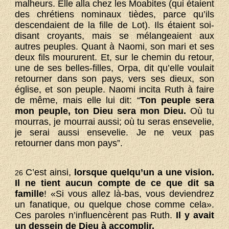
malheurs. Elle alla chez les Moabites (qui étaient
des chrétiens nominaux tièdes, parce qu’ils
descendaient de la fille de Lot). Ils étaient soi-
disant croyants, mais se mélangeaient aux
autres peuples. Quant à Naomi, son mari et ses
deux fils moururent. Et, sur le chemin du retour,
une de ses belles-filles, Orpa, dit qu’elle voulait
retourner dans son pays, vers ses dieux, son
église, et son peuple. Naomi incita Ruth à faire
de même, mais elle lui dit: “
Ton peuple sera
mon peuple, ton Dieu sera mon Dieu.
Où tu
mourras, je mourrai aussi; où tu seras ensevelie,
je serai aussi ensevelie. Je ne veux pas
retourner dans mon pays”.
C’est ainsi,
lorsque quelqu’un a une vision.
26
Il ne tient aucun compte de ce que dit sa
famille
! «Si vous allez là-bas, vous deviendrez
un fanatique, ou quelque chose comme cela».
Ces paroles n’influencèrent pas Ruth.
Il y avait
un dessein de Dieu à accomplir.