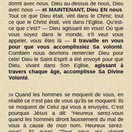
dormi avec nous. Dieu au-dessus de nous, Dieu
avec nous —
et MAINTENANT, Dieu EN nous
.
Tout ce que Dieu était, vint dans le Christ; tout
ce que le Christ était, vint dans l’Eglise. Qu’est-
ce que c’est? — Dieu agissant en vous! Où que
vous soyez dans le monde, s’Il veut vous
appeler, vous êtes là —
Il travaille en vous
pour que vous accomplissiez Sa volonté
.
Combien nous devrions remercier Dieu pour
cela! Dieu le Saint-Esprit a été envoyé pour que
Dieu, vivant dans Son Eglise,
agissant à
travers chaque âge, accomplisse Sa Divine
Volonté
.
Quand les hommes se moquent de vous, en
24
réalité ce n’est pas de vous qu’ils se moquent: ils
se moquent de Celui qui vous a envoyés. C’est
pourquoi Jésus a dit: “Heureux serez-vous
quand les hommes diront faussement du mal de
vous à cause de mon nom. Heureux serez-
vous”. Et aussi: “Tous ceux qui vivront