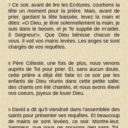
Ce soir, avant de lire les Ecritures, courbons la
7
tête un moment pour la prière. Mais, avant de
prier, gardant la tête baissée, levez la main et
dites: «O Dieu, je lève solennellement la main; je
suis dans le besoin, et je Te supplie de m’aider,
ô Seigneur!». Que Dieu bénisse chacun de
vous. Il voit vos mains levées. Les anges se sont
chargés de vos requêtes.
Père Céleste, une fois de plus, nous venons
8
auprès de Toi pour prier. Et, sans aucun doute,
cette prière a déjà été faite ici ce soir par les
enfants de Dieu réunis dans cette petite salle;
des chants ont été chantés, et nous avons élevé
nos coeurs, joyeux de louer Dieu.
David a dit qu’il viendrait dans l’assemblée des
9
saints pour présenter ses requêtes. Et beaucoup
de mains se sont levées, ce soir. Montre-leur,
Seigneur, que nous ne pouvons rien sans Toi.