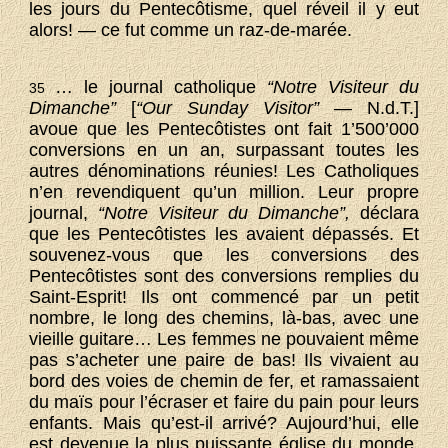
les jours du Pentecôtisme, quel réveil il y eut
alors! — ce fut comme un raz-de-marée.
… le journal catholique
“Notre Visiteur du
35
Dimanche”
[
“Our Sunday Visitor”
— N.d.T.]
avoue que les Pentecôtistes ont fait 1’500’000
conversions en un an, surpassant toutes les
autres dénominations réunies! Les Catholiques
n’en revendiquent qu’un million. Leur propre
journal,
“Notre Visiteur du Dimanche”,
déclara
que les Pentecôtistes les avaient dépassés. Et
souvenez-vous que les conversions des
Pentecôtistes sont des conversions remplies du
Saint-Esprit! Ils ont commencé par un petit
nombre, le long des chemins, là-bas, avec une
vieille guitare… Les femmes ne pouvaient même
pas s’acheter une paire de bas! Ils vivaient au
bord des voies de chemin de fer, et ramassaient
du maïs pour l’écraser et faire du pain pour leurs
enfants. Mais qu’est-il arrivé? Aujourd’hui, elle
est devenue la plus puissante église du monde,