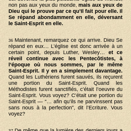
non pas aux yeux du monde,
mais aux yeux de
Dieu qui le prouve par ce qu’Il fait pour elle. Il
Se répand abondamment en elle, déversant
le Saint-Esprit en elle.
Maintenant, remarquez ce qui arrive. Dieu Se
36
répand en eux… L’église est donc arrivée à un
certain point, depuis Luther, Wesley…
et ce
réveil continue avec les Pentecôtistes, à
l’époque où nous sommes, par le même
Saint-Esprit. Il y en a simplement davantage.
Quand les Luthériens furent sauvés, ils reçurent
une portion du Saint-Esprit. Quand les
Méthodistes furent sanctifiés, c’était l’oeuvre du
Saint-Esprit. Vous voyez? C’était une portion du
Saint-Esprit — “… afin qu’ils ne parvinssent pas
sans nous à la perfection”, dit l’Ecriture. Vous
voyez?
De même que la lumière des derniers jours a
37