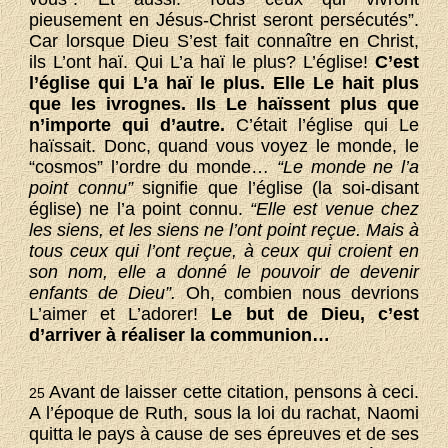
pieusement en Jésus-Christ seront persécutés”.
Car lorsque Dieu S’est fait connaître en Christ,
ils L’ont haï. Qui L’a haï le plus? L’église!
C’est
l’église qui L’a haï le plus. Elle Le hait plus
que les ivrognes. Ils Le haïssent plus que
n’importe qui d’autre.
C’était l’église qui Le
haïssait. Donc, quand vous voyez le monde, le
“cosmos” l’ordre du monde…
“Le monde ne l’a
point connu”
signifie que l’église (la soi-disant
église) ne l’a point connu.
“Elle est venue chez
les siens, et les siens ne l’ont point reçue. Mais à
tous ceux qui l’ont reçue, à ceux qui croient en
son nom, elle a donné le pouvoir de devenir
enfants de Dieu”.
Oh, combien nous devrions
L’aimer et L’adorer!
Le but de Dieu, c’est
d’arriver à réaliser la communion…
Avant de laisser cette citation, pensons à ceci.
25
A l’époque de Ruth, sous la loi du rachat, Naomi
quitta le pays à cause de ses épreuves et de ses