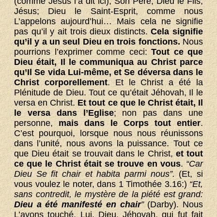
(comme Jésus l’a dit ici), Son Père; Dieu le Fils,
Jésus; Dieu le Saint-Esprit, comme nous
L’appelons aujourd’hui… Mais cela ne signifie
pas qu’il y ait trois dieux distincts.
Cela signifie
qu’il y a un seul Dieu en trois fonctions.
Nous
pourrions l’exprimer comme ceci:
Tout ce que
Dieu était, Il le communiqua au Christ parce
qu’Il Se vida Lui-même, et Se déversa dans le
Christ corporellement
. Et le Christ a été la
Plénitude de Dieu. Tout ce qu’était Jéhovah, Il le
versa en Christ.
Et tout ce que le Christ était, Il
le versa dans l’Eglise
; non pas dans une
personne,
mais dans le Corps tout entier
.
C’est pourquoi, lorsque nous nous réunissons
dans l’unité, nous avons la puissance. Tout ce
que Dieu était se trouvait dans le Christ,
et tout
ce que le Christ était se trouve en vous
.
“Car
Dieu Se fit chair et habita parmi nous”.
(Et, si
vous voulez le noter, dans 1 Timothée 3.16:)
“Et,
sans contredit, le mystère de la piété est grand:
Dieu a été manifesté en chair
”
(Darby). Nous
L’avons touché, Lui, Dieu, Jéhovah, qui fut fait