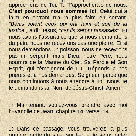
approchions de Toi, Tu T’approcherais de nous.
C’est pourquoi nous sommes ici.
Celui qui a
faim en entrant n’aura plus faim en sortant.
“Bénis soient ceux qui ont faim et soif de la
justice”,
a
dit Jésus,
“car ils seront rassasiés”.
Et
nous avons l’assurance que si nous demandons
du pain, nous ne recevrons pas une pierre. Et si
nous demandons un poisson, nous ne recevrons
pas un serpent; mais Dieu, notre Père, nous
nourrira de la Manne du Ciel, Sa Parole et Son
Esprit, qui témoignent de Lui. Réponds à nos
prières et à nos demandes, Seigneur, parce que
nous continuons à nous attendre à Toi. Nous Te
le demandons au Nom de Jésus-Christ. Amen.
Maintenant, voulez-vous prendre avec moi
14
l’Evangile de Jean, chapitre 14, verset 14.
Dans ce passage, vous trouverez la plus
15
grande partie du sujet sur lequel je veux parler