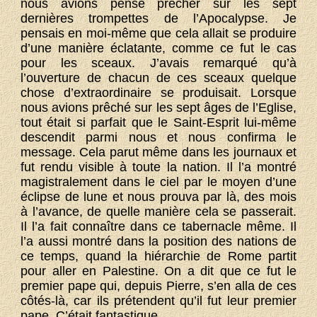
nous avions pensé prêcher sur les sept
dernières trompettes de l’Apocalypse. Je
pensais en moi-même que cela allait se produire
d’une manière éclatante, comme ce fut le cas
pour les sceaux. J’avais remarqué qu’à
l’ouverture de chacun de ces sceaux quelque
chose d’extraordinaire se produisait. Lorsque
nous avions prêché sur les sept âges de l’Eglise,
tout était si parfait que le Saint-Esprit lui-même
descendit parmi nous et nous confirma le
message. Cela parut même dans les journaux et
fut rendu visible à toute la nation. Il l’a montré
magistralement dans le ciel par le moyen d’une
éclipse de lune et nous prouva par là, des mois
à l’avance, de quelle manière cela se passerait.
Il l’a fait connaître dans ce tabernacle même. Il
l’a aussi montré dans la position des nations de
ce temps, quand la hiérarchie de Rome partit
pour aller en Palestine. On a dit que ce fut le
premier pape qui, depuis Pierre, s’en alla de ces
côtés-là, car ils prétendent qu’il fut leur premier
pape. C’était fantastique.