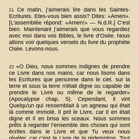
Ce matin, j’aimerais lire dans les Saintes-
21
Ecritures. Etes-vous bien assis? Dites: «Amen».
[L’assemblée répond: «Amen!» — N.d.R.] C’est
bien. Maintenant j’aimerais que vous regardiez
avec moi dans vos Bibles, le livre d’Osée. Nous
allons voir quelques versets du livre du prophète
Osée. Levons-nous.
«O Dieu, nous sommes indignes de prendre
22
ce Livre dans nos mains, car nous lisons dans
les Ecritures que personne dans le ciel, sur la
terre et sous la terre n'était digne ou capable de
prendre le Livre ou même de le regarder»
(Apocalypse chap. 5). Cependant, il vint
Quelqu'un qui ressemblait à un agneau qui était
là comme immolé. Il prit le Livre, car Il en était
digne et Il en brisa les sceaux. Nous sommes
prêts à regarder l’ensemble des choses qui sont
écrites dans le Livre et que Tu veux nous
révéler, car c’est le Livre de la rédemption. Tout