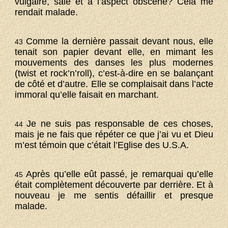
vulgaire, sale et à l’aspect obscène? Cela me
rendait malade.
Comme la dernière passait devant nous, elle
43
tenait son papier devant elle, en mimant les
mouvements des danses les plus modernes
(twist et rock’n’roll), c’est-à-dire en se balançant
de côté et d’autre. Elle se complaisait dans l’acte
immoral qu’elle faisait en marchant.
Je ne suis pas responsable de ces choses,
44
mais je ne fais que répéter ce que j’ai vu et Dieu
m’est témoin que c’était l’Eglise des U.S.A.
Après qu’elle eût passé, je remarquai qu’elle
45
était complètement découverte par derrière. Et à
nouveau je me sentis défaillir et presque
malade.