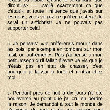
diront-ils? — «Voilà exactement ce que
c’était!» et toute l’influence que j’avais sur
les gens, vous verrez ce qu’il en restera! Je
serai un antichrist! Je ne pouvais pas
supporter cela!
Je pensais: «Je préfèrerais mourir dans
36
les bois, par exemple en tombant sur mon
fusil, ou autrement». Puis j’ai pensé à mon
petit Joseph qu’il fallait élever! Je vis que je
n’étais pas en état de chasser, c’est
pourquoi je laissai la forêt et rentrai chez
moi.
Pendant près de huit à dix jours j’ai été
37
bouleversé au point que j’ai cru en perdre
la raison. Je demandai à tout le monde de
s’éloigner de moi et de me laisser seul