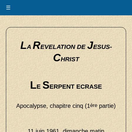
☰
L
R
J
A
EVELATION DE
ESUS-
C
HRIST
L
S
E
ERPENT ECRASE
Apocalypse, chapitre cinq (1
ère
partie)
11 juin 1961, dimanche matin