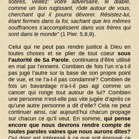
sobres, veillez: votre adversaire, le diable,
comme un lion rugissant, rôde autour de vous,
cherchant qui il pourra dévorer. Résistez-lui,
étant fermes dans la foi, sachant que les mêmes
souffrances s’accomplissent dans vos frères qui
sont dans le monde”
(1 Pier. 5.8,9).
Celui qui ne peut pas rendre justice à Dieu en
toutes choses et se plier de tout coeur
sous
l’autorité de Sa Parole
, continuera d’être utilisé
en mal par l’ennemi. Combien de fois l’un n’a-t-il
pas jugé l’autre sur la base de son propre point
de vue, et ne l’a-t-il pas condamné? Combien de
fois un bavardage n’a-t-il pas agi comme un
cancer qui ronge tout autour de lui? Combien
une personne n’est-elle pas vite jugée d’après ce
qu’une autre personne a dit d’elle? Cela ne peut
continuer ainsi, car aujourd’hui chacun propage
sur chacun ce qu’il veut. En somme,
qui pense
encore que nous devrons rendre compte de
toutes paroles vaines que nous aurons dites?
Qui donc est intéressé à ce que soit éprouvé ce