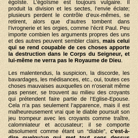
égoïste. L’égoïsme est toujours vulgaire. Il
produit la division et les sectes, l’envie éclate;
plusieurs perdent le contrôle d’eux-mêmes, se
retirent, alors que d’autres tombent dans
l’ivrognerie et les orgies, comme l’écrit Paul. Peu
importe combien les arguments propres des uns
et des autres peuvent sembler clairs,
mais celui
qui se rend coupable de ces choses apporte
la destruction dans le Corps du Seigneur, et
lui-même ne verra pas le Royaume de Dieu
.
Les malentendus, la suspicion, la discorde, les
bavardages, les médisances, etc., oui, toutes ces
choses mauvaises auxquelles on n’oserait même
pas penser, se trouvent au milieu des croyants
qui prétendent faire partie de l’Eglise-Epouse.
Cela n’a pas seulement l’apparence, mais il est
malheureusement vrai que le diable poursuit son
jeu trompeur avec les croyants comme traître,
calomniateur et accusateur; il se comporte
absolument comme étant un “diable”,
c’est-à-
dire quelqu’un qui met tout sens dessus