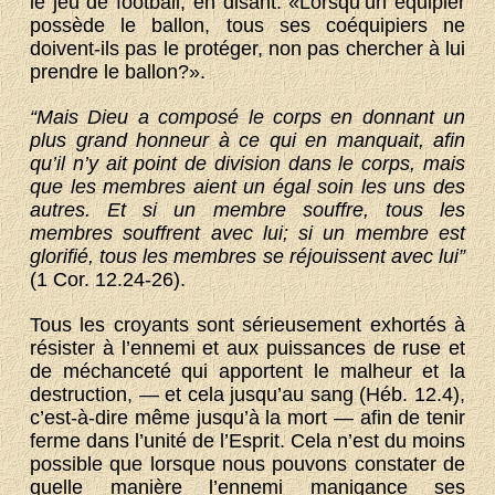
le jeu de football, en disant: «Lorsqu’un équipier
possède le ballon, tous ses coéquipiers ne
doivent-ils pas le protéger, non pas chercher à lui
prendre le ballon?».
“Mais Dieu a composé le corps en donnant un
plus grand honneur à ce qui en manquait, afin
qu’il n’y ait point de division dans le corps, mais
que les membres aient un égal soin les uns des
autres. Et si un membre souffre, tous les
membres souffrent avec lui; si un membre est
glorifié, tous les membres se réjouissent avec lui”
(1 Cor. 12.24-26).
Tous les croyants sont sérieusement exhortés à
résister à l’ennemi et aux puissances de ruse et
de méchanceté qui apportent le malheur et la
destruction, — et cela jusqu’au sang (Héb. 12.4),
c’est-à-dire même jusqu’à la mort — afin de tenir
ferme dans l’unité de l’Esprit. Cela n’est du moins
possible que lorsque nous pouvons constater de
quelle manière l’ennemi manigance ses