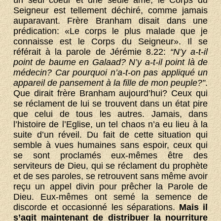
Seigneur est tellement déchiré, comme jamais
auparavant. Frère Branham disait dans une
prédication: «Le corps le plus malade que je
connaisse est le Corps du Seigneur». Il se
référait à la parole de Jérémie 8.22:
“N’y a-t-il
point de baume en Galaad? N’y a-t-il point là de
médecin? Car pourquoi n’a-t-on pas appliqué un
appareil de pansement à la fille de mon peuple?”
.
Que dirait frère Branham aujourd’hui? Ceux qui
se réclament de lui se trouvent dans un état pire
que celui de tous les autres. Jamais, dans
l’histoire de l’Eglise, un tel chaos n’a eu lieu à la
suite d’un réveil. Du fait de cette situation qui
semble à vues humaines sans espoir, ceux qui
se sont proclamés eux-mêmes être des
serviteurs de Dieu, qui se réclament du prophète
et de ses paroles, se retrouvent sans même avoir
reçu un appel divin pour prêcher la Parole de
Dieu. Eux-mêmes ont semé la semence de
discorde et occasionné les séparations.
Mais il
s’agit maintenant de distribuer la nourriture