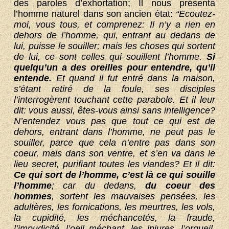
des paroles d’exhortation; Il nous présenta
l’homme naturel dans son ancien état:
“
Ecoutez-
moi, vous tous, et comprenez: Il n’y a rien en
dehors de l’homme, qui, entrant au dedans de
lui, puisse le souiller; mais les choses qui sortent
de lui, ce sont celles qui souillent l’homme.
Si
quelqu’un a des oreilles pour entendre, qu’il
entende.
Et quand il fut entré dans la maison,
s’étant retiré de la foule, ses disciples
l’interrogèrent touchant cette parabole. Et il leur
dit: vous aussi, êtes-vous ainsi sans intelligence?
N’entendez vous pas que tout ce qui est de
dehors, entrant dans l’homme, ne peut pas le
souiller, parce que cela n’entre pas dans son
coeur, mais dans son ventre, et s’en va dans le
lieu secret, purifiant toutes les viandes? Et il dit:
Ce qui sort de l’homme, c’est là ce qui souille
l’homme
; car du dedans,
du coeur des
hommes
, sortent les mauvaises pensées, les
adultères, les fornications, les meurtres, les vols,
la cupidité, les méchancetés, la fraude,
l’impudicité, l’oeil méchant, les injures, l’orgueil,