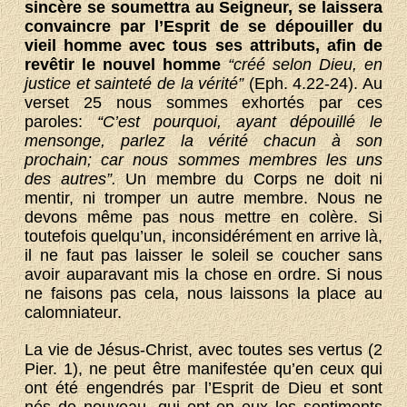
sincère se soumettra au Seigneur, se laissera
convaincre par l’Esprit de se dépouiller du
vieil homme avec tous ses attributs, afin de
revêtir le nouvel homme
“créé selon Dieu, en
justice et sainteté de la vérité”
(Eph. 4.22-24). Au
verset 25 nous sommes exhortés par ces
paroles:
“C’est pourquoi, ayant dépouillé le
mensonge, parlez la vérité chacun à son
prochain; car nous sommes membres les uns
des autres”.
Un membre du Corps ne doit ni
mentir, ni tromper un autre membre. Nous ne
devons même pas nous mettre en colère. Si
toutefois quelqu’un, inconsidérément en arrive là,
il ne faut pas laisser le soleil se coucher sans
avoir auparavant mis la chose en ordre. Si nous
ne faisons pas cela, nous laissons la place au
calomniateur.
La vie de Jésus-Christ, avec toutes ses vertus (2
Pier. 1), ne peut être manifestée qu’en ceux qui
ont été engendrés par l’Esprit de Dieu et sont
nés de nouveau, qui ont en eux les sentiments