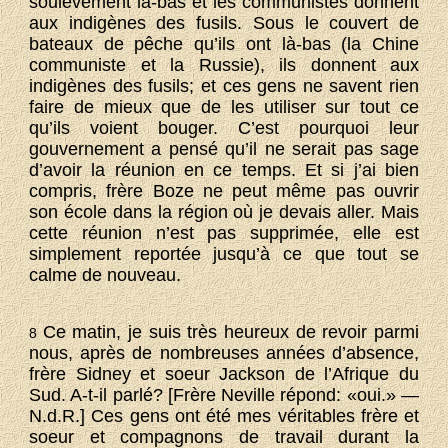
soulèvement là-bas et les communistes donnent
aux indigènes des fusils. Sous le couvert de
bateaux de pêche qu’ils ont là-bas (la Chine
communiste et la Russie), ils donnent aux
indigènes des fusils; et ces gens ne savent rien
faire de mieux que de les utiliser sur tout ce
qu’ils voient bouger. C’est pourquoi leur
gouvernement a pensé qu’il ne serait pas sage
d’avoir la réunion en ce temps. Et si j’ai bien
compris, frère Boze ne peut même pas ouvrir
son école dans la région où je devais aller. Mais
cette réunion n’est pas supprimée, elle est
simplement reportée jusqu’à ce que tout se
calme de nouveau.
Ce matin, je suis très heureux de revoir parmi
8
nous, après de nombreuses années d’absence,
frère Sidney et soeur Jackson de l’Afrique du
Sud. A-t-il parlé? [Frère Neville répond: «oui.» —
N.d.R.] Ces gens ont été mes véritables frère et
soeur et compagnons de travail durant la