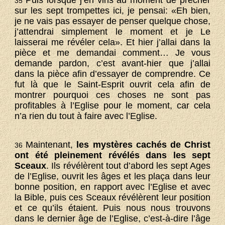
Puis lorsque j’en vins au moment de prêcher
35
sur les sept trompettes ici, je pensai: «Eh bien,
je ne vais pas essayer de penser quelque chose,
j’attendrai simplement le moment et je Le
laisserai me révéler cela». Et hier j’allai dans la
pièce et me demandai comment… Je vous
demande pardon, c’est avant-hier que j’allai
dans la pièce afin d’essayer de comprendre. Ce
fut là que le Saint-Esprit ouvrit cela afin de
montrer pourquoi ces choses ne sont pas
profitables à l’Eglise pour le moment, car cela
n’a rien du tout à faire avec l’Eglise.
Maintenant,
les mystères cachés de Christ
36
ont été pleinement révélés dans les sept
Sceaux
. Ils révélèrent tout d’abord les sept Ages
de l’Eglise, ouvrit les âges et les plaça dans leur
bonne position, en rapport avec l’Eglise et avec
la Bible, puis ces Sceaux révélèrent leur position
et ce qu’ils étaient. Puis nous nous trouvons
dans le dernier âge de l’Eglise, c’est-à-dire l’âge