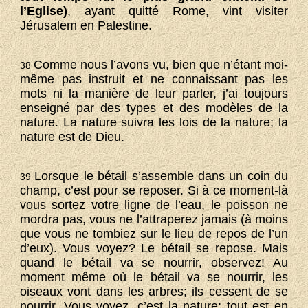
l’Eglise)
, ayant quitté Rome, vint visiter
Jérusalem en Palestine.
Comme nous l’avons vu, bien que n’étant moi-
38
même pas instruit et ne connaissant pas les
mots ni la manière de leur parler, j’ai toujours
enseigné par des types et des modèles de la
nature. La nature suivra les lois de la nature; la
nature est de Dieu.
Lorsque le bétail s’assemble dans un coin du
39
champ, c’est pour se reposer. Si à ce moment-là
vous sortez votre ligne de l’eau, le poisson ne
mordra pas, vous ne l’attraperez jamais (à moins
que vous ne tombiez sur le lieu de repos de l’un
d’eux). Vous voyez? Le bétail se repose. Mais
quand le bétail va se nourrir, observez! Au
moment même où le bétail va se nourrir, les
oiseaux vont dans les arbres; ils cessent de se
nourrir. Vous voyez, c’est la nature; tout est en