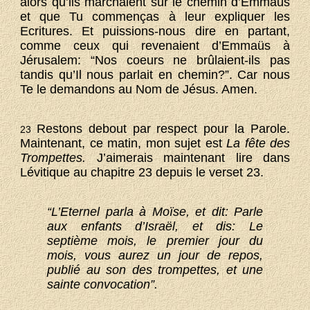
alors qu’ils marchaient sur le chemin d’Emmaüs
et que Tu commenças à leur expliquer les
Ecritures. Et puissions-nous dire en partant,
comme ceux qui revenaient d’Emmaüs à
Jérusalem: “Nos coeurs ne brûlaient-ils pas
tandis qu’Il nous parlait en chemin?”. Car nous
Te le demandons au Nom de Jésus. Amen.
Restons debout par respect pour la Parole.
23
Maintenant, ce matin, mon sujet est
La fête des
Trompettes.
J’aimerais maintenant lire dans
Lévitique au chapitre 23 depuis le verset 23.
“L’Eternel parla à Moïse, et dit: Parle
aux enfants d’Israël, et dis: Le
septième mois, le premier jour du
mois, vous aurez un jour de repos,
publié au son des trompettes, et une
sainte convocation”.