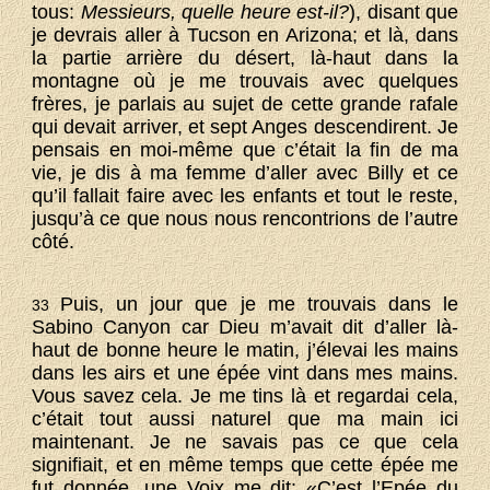
tous:
Messieurs, quelle heure est-il?
), disant que
je devrais aller à Tucson en Arizona; et là, dans
la partie arrière du désert, là-haut dans la
montagne où je me trouvais avec quelques
frères, je parlais au sujet de cette grande rafale
qui devait arriver, et sept Anges descendirent. Je
pensais en moi-même que c’était la fin de ma
vie, je dis à ma femme d’aller avec Billy et ce
qu’il fallait faire avec les enfants et tout le reste,
jusqu’à ce que nous nous rencontrions de l’autre
côté.
Puis, un jour que je me trouvais dans le
33
Sabino Canyon car Dieu m’avait dit d’aller là-
haut de bonne heure le matin, j’élevai les mains
dans les airs et une épée vint dans mes mains.
Vous savez cela. Je me tins là et regardai cela,
c’était tout aussi naturel que ma main ici
maintenant. Je ne savais pas ce que cela
signifiait, et en même temps que cette épée me
fut donnée, une Voix me dit: «C’est l’Epée du