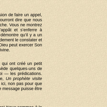
sion de faire un appel,
pourront dire que nous
pêche. Vous ne montrez
’appât et s’enferre à
 démontre qu’il y a un
pidement le constater et
, Dieu peut exercer Son
ivine.
t qui ont créé un petit
ssède quelques-uns de
oi — les prédications.
re,
Un prophète visite
t ici, non pas pour que
le message puisse être