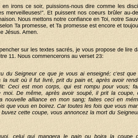
 en irons ce soir, puissions-nous dire comme les disc
es merveilleuses!”. Et puissent nos coeurs brûler au-
maison. Nous mettons notre confiance en Toi, notre Sau
elon Ta promesse, et Ta promesse est encore et toujou
e Jésus. Amen.
pencher sur les textes sacrés, je vous propose de lire d
pitre 11. Nous commencerons au verset 23:
eçu du Seigneur ce que je vous ai enseigné; c’est que
la nuit où il fut livré, prit du pain et, après avoir ren
dit: Ceci est mon corps, qui est rompu pour vous; fa
moi. De même, après avoir soupé, il prit la coupe, e
la nouvelle alliance en mon sang; faites ceci en mém
fois que vous en boirez. Car toutes les fois que vous ma
 buvez cette coupe, vous annoncez la mort du Seigneur
quoi, celui qui mangera le pain ou boira la coupe 