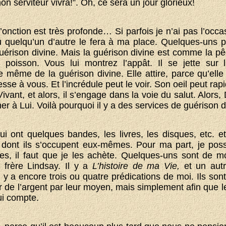
on serviteur vivra!”. Oh, ce sera un jour glorieux!
’onction est très profonde… Si parfois je n’ai pas l’occa
ou quelqu’un d’autre le fera à ma place. Quelques-uns 
 guérison divine. Mais la guérison divine est comme la 
poisson. Vous lui montrez l’appât. Il se jette sur l
e même de la guérison divine. Elle attire, parce qu’elle
esse à vous. Et l’incrédule peut le voir. Son oeil peut ra
 Vivant, et alors, il s’engage dans la voie du salut. Alors
ner à Lui. Voilà pourquoi il y a des services de guérison d
qui ont quelques bandes, les livres, les disques, etc. e
on dont ils s’occupent eux-mêmes. Pour ma part, je po
tres, il faut que je les achète. Quelques-uns sont de m
 frère Lindsay. Il y a
L’histoire de ma Vie,
et un aut
il y a encore trois ou quatre prédications de moi. Ils son
 de l’argent par leur moyen, mais simplement afin que 
ui compte.