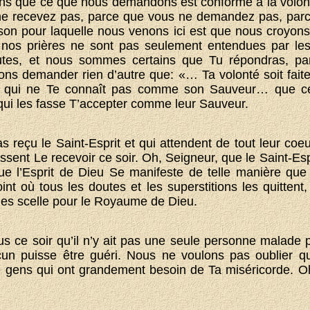
s que ce que nous demandons est conforme à la volonté
ne recevez pas, parce que vous ne demandez pas, par
ison pour laquelle nous venons ici est que nous croyon
e nos prières ne sont pas seulement entendues par l
tes, et nous sommes certains que Tu répondras, pa
ns demander rien d’autre que: «… Ta volonté soit faite!
r qui ne Te connaît pas comme son Sauveur… que ce
t qui les fasse T’accepter comme leur Sauveur.
 reçu le Saint-Esprit et qui attendent de tout leur coeu
sent Le recevoir ce soir. Oh, Seigneur, que le Saint-Esp
Que l’Esprit de Dieu Se manifeste de telle manière que
nt où tous les doutes et les superstitions les quittent,
 les scelle pour le Royaume de Dieu.
s ce soir qu’il n’y ait pas une seule personne malade p
un puisse être guéri. Nous ne voulons pas oublier qu
e gens qui ont grandement besoin de Ta miséricorde. O