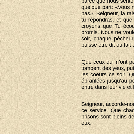
parce que nous senton
quelque part: «Vous 
pas». Seigneur, la ra
tu répondras, et qu
croyons que Tu écou
promis. Nous ne voulo
soir, chaque pécheu
puisse être dit ou fai
Que ceux qui n’ont pas
tombent des yeux, puis
les coeurs ce soir. 
ébranlées jusqu’au poi
entre dans leur vie et
Seigneur, accorde-nou
ce service. Que chac
prisons sont pleins d
eux.