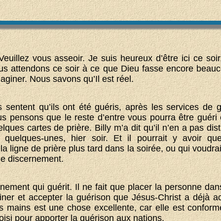
Veuillez vous asseoir. Je suis heureux d’être ici ce soi
ous attendons ce soir à ce que Dieu fasse encore beau
giner. Nous savons qu’Il est réel.
sentent qu’ils ont été guéris, après les services de 
s pensons que le reste d’entre vous pourra être guéri c
ques cartes de prière. Billy m’a dit qu’il n’en a pas di
quelques-unes, hier soir. Et il pourrait y avoir q
la ligne de prière plus tard dans la soirée, ou qui voudrai
de discernement.
nement qui guérit. Il ne fait que placer la personne dan
iner et accepter la guérison que Jésus-Christ a déjà a
es mains est une chose excellente, car elle est conforme
isi pour apporter la guérison aux nations.