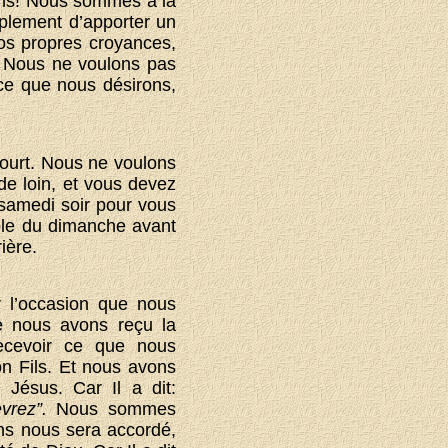
ons! Nous sommes à la
mplement d’apporter un
nos propres croyances,
. Nous ne voulons pas
ce que nous désirons,
court. Nous ne voulons
e loin, et vous devez
 samedi soir pour vous
cole du dimanche avant
ière.
 l’occasion que nous
ue nous avons reçu la
ecevoir ce que nous
 Fils. Et nous avons
Jésus. Car Il a dit:
rez”.
Nous sommes
ns nous sera accordé,