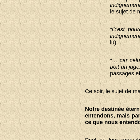
indignement
le sujet de 
“C’est pou
indignemen
lu).
“… car celu
boit un jug
passages ef
Ce soir, le sujet de m
Notre destinée étern
entendons, mais pa
ce que nous entend