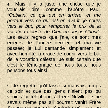
Mais il y a juste une chose que je
4
voudrais dire comme l’apôtre Paul:
“Oubliant ce qui est en arrière, et me
portant vers ce qui est en avant, je cours
vers le but, pour remporter le prix de la
vocation céleste de Dieu en Jésus-Christ”.
Les seuls regrets que j’aie, ce sont mes
erreurs de l’année dernière et ma vie
passée; je Lui demande simplement et
avec humilité la grâce de courir vers le but
de la vocation céleste. Je suis certain que
c’est le témoignage de nous tous; nous
pensons tous ainsi.
Je regrette qu’il fasse si mauvais temps
5
ce soir et que des gens n’aient pas pu
venir. J’ai téléphoné à frère Neville: je ne
savais même pas s’il pourrait venir! Frère
Skaggs est venu du Kentucky où il y a un