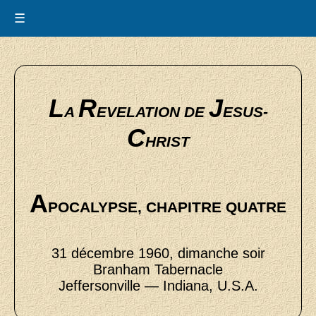
☰
L
R
J
A
EVELATION DE
ESUS-
C
HRIST
A
POCALYPSE, CHAPITRE QUATRE
31 décembre 1960, dimanche soir
Branham Tabernacle
Jeffersonville — Indiana, U.S.A.